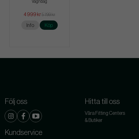
Vagnbag
4 999 kr
5 799 kr
Info
Köp
Följ oss
Hitta till oss
Våra Fitting Centers
& Butiker
Kundservice