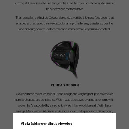
common strikes across the club face, emphasized the impact locations, and evaluated
the performance characteristics.
Then, based on the findings, Cleveland created a variable thickness face design that
enlarged and reshaped the sweet spot for an improved energy transfer across the
face, delivering powerful ball speeds and distance wherever you make contact.
XL HEAD DESIGN
Cleveland have reworked their XL Head Design and weighting setup to deliver even
more forgiveness and consistency. Weight was also saved by using an extremely thin
crown that's supported by a strong, lightweight framework beneath. With these
savings, MainFrame's AI-driven simulations allowed us to place more discretionary
mass low and deep in the clubhead, optimizing the Driver's CG for long, high-launching
ball flight.
Vi skräddarsyr din upplevelse