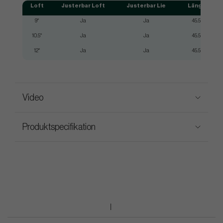
Loft
Justerbar Loft
Justerbar Lie
Längd
9°
Ja
Ja
45.5"
5
10.5°
Ja
Ja
45.5"
12°
Ja
Ja
45.5"
5
Video
Produktspecifikation