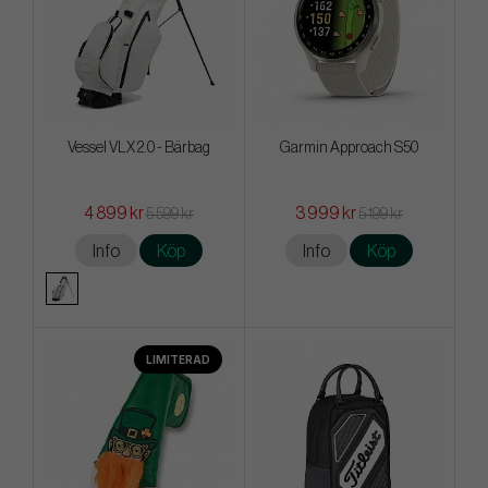
Vessel VLX 2.0 - Bärbag
Garmin Approach S50
4 899 kr
3 999 kr
5 599 kr
5 199 kr
Info
Köp
Info
Köp
LIMITERAD