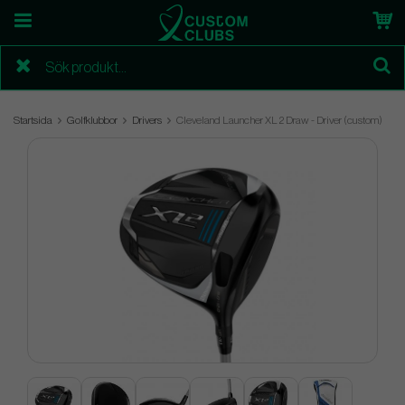
Startsida
Golfklubbor
Drivers
Cleveland Launcher XL 2 Draw - Driver (custom)