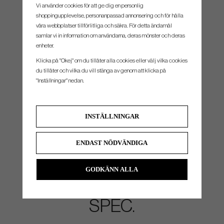
Vi använder cookies för att ge dig en personlig
shoppingupplevelse, personanpassad annonsering och för hålla
våra webbplatser tillförlitliga och säkra. För detta ändamål
samlar vi in information om användarna, deras mönster och deras
enheter.
Klicka på "Okej" om du tillåter alla cookies eller välj vilka cookies
du tillåter och vilka du vill stänga av genom att klicka på
"Inställningar" nedan.
INSTÄLLNINGAR
REBOUND FRAME
Here's what sets Launcher XL 2 apart from other Drivers - the unique ability to flex
ENDAST NÖDVÄNDIGA
twice. Like a spring within a spring, Rebound Frame technology adds a second ring of
flexibility that sits just behind the face, supported by extra stiffness in the rear of the
clubhead. At impact, these dual flex zones activate simultaneously, increasing the
GODKÄNN ALLA
amount of energy transferred into the ball for more ball speed and amplified distance.
SPEC.