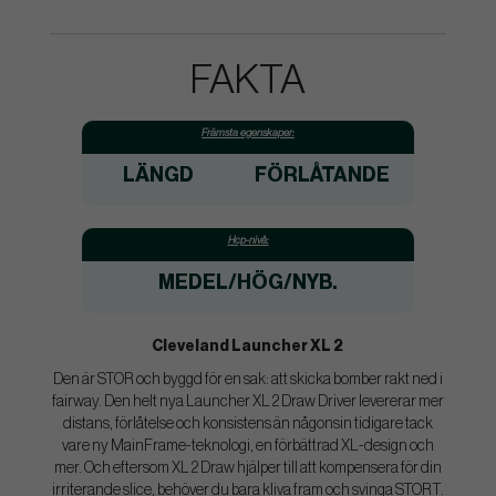
FAKTA
Främsta egenskaper:
LÄNGD
FÖRLÅTANDE
Hcp-nivå:
MEDEL/HÖG/NYB.
Cleveland Launcher XL 2
Den är STOR och byggd för en sak: att skicka bomber rakt ned i
fairway. Den helt nya Launcher XL 2 Draw Driver levererar mer
distans, förlåtelse och konsistens än någonsin tidigare tack
vare ny MainFrame-teknologi, en förbättrad XL-design och
mer. Och eftersom XL 2 Draw hjälper till att kompensera för din
irriterande slice, behöver du bara kliva fram och svinga STORT.