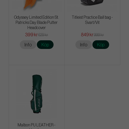
Odyssey Limited Edition St.
Titleist Practice Ball bag -
Patricks Day Blade Putter
Svart/Vit
Headcover
399 kr
849 kr
629 kr
999 kr
Info
Köp
Info
Köp
Malbon PU LEATHER -