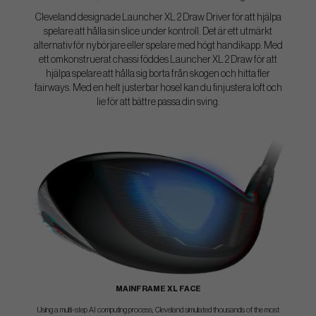
Cleveland designade Launcher XL 2 Draw Driver för att hjälpa
spelare att hålla sin slice under kontroll. Det är ett utmärkt
alternativ för nybörjare eller spelare med högt handikapp. Med
ett omkonstruerat chassi föddes Launcher XL 2 Draw för att
hjälpa spelare att hålla sig borta från skogen och hitta fler
fairways. Med en helt justerbar hosel kan du finjustera loft och
lie för att bättre passa din sving.
MAINFRAME XL FACE
Using a multi-step AI computing process, Cleveland simulated thousands of the most