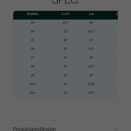
SPEC.
Klubba
Loft
Lie
Längd
#3
20.5°
60°
39.00"
#4
23°
60.5°
38.50"
#5
26°
61°
38.00"
#6
30°
61.5°
37.50"
#7
34°
62°
37.00"
#8
38°
62.5°
36.50"
#9
42°
63°
36"
#Pw
46°
63.25°
35.75"
#Aw
50°
63.5°
35.50"
Produktspecifikation