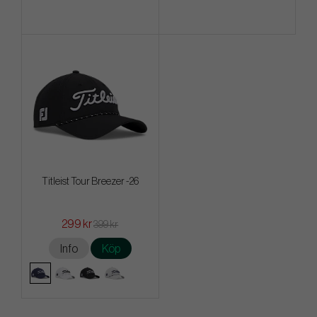
Titleist Tour Breezer -26
299 kr
399 kr
Info
Köp