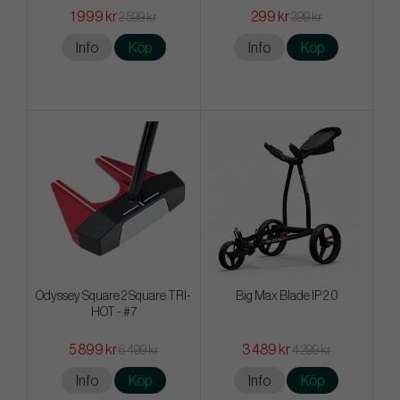
1 999 kr
299 kr
2 599 kr
399 kr
Info
Köp
Info
Köp
Odyssey Square 2 Square TRI-
Big Max Blade IP 2.0
HOT - #7
5 899 kr
3 489 kr
6 499 kr
4 299 kr
Info
Köp
Info
Köp