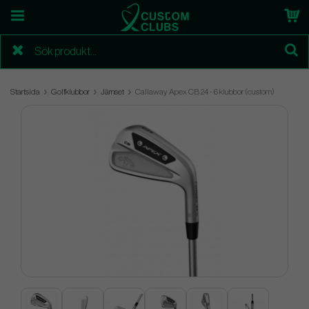
Startsida
Golfklubbor
Järnset
Callaway Apex CB 24 - 6 klubbor (custom)