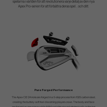
spelarna i världen för att revolutionera varje detalj av den nya
Apex Pro-serien för att förbättra deras spel... och ditt.
Pure Forged Performance
The Apex CB ’24 irons are forged in a 5-step process from 1025 carbon steel,
creating the buttery-soft feel discerning players crave. The body and face
are forged as one-piece while MIM weights placed strategically in the toe