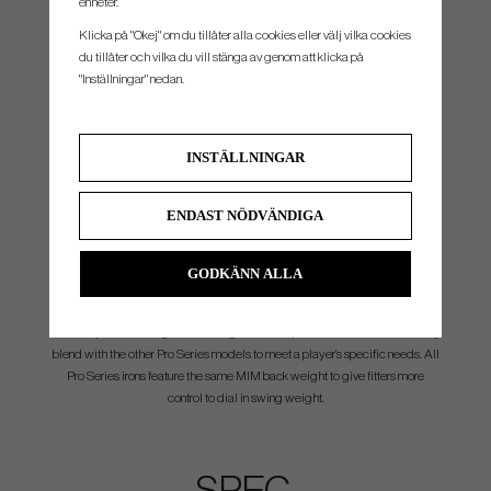
enheter.
Klicka på "Okej" om du tillåter alla cookies eller välj vilka cookies
du tillåter och vilka du vill stänga av genom att klicka på
"Inställningar" nedan.
INSTÄLLNINGAR
ENDAST NÖDVÄNDIGA
Endless Combo Set Possibilities
GODKÄNN ALLA
The Apex CB ’24 iron combines a classic tour shape with modern design
features to create a stunning new look. The Apex CB ‘24 also features a
thinner topline and longer blade lengths than its predecessor that seamlessly
blend with the other Pro Series models to meet a player’s specific needs. All
Pro Series irons feature the same MIM back weight to give fitters more
control to dial in swing weight.