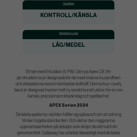
Qualities:
KONTROLL/KÄNSLA
Handicap Level:
LÅG/MEDEL
Ett set med 6 klubbor (5-PW). De nya Apex CB '24-
järnklubborna är designade för de mest kräsna tourproffsen
och elitspelarna med en fantastisk bollträff. Denna tour-cavity
back är designad med en helt ny smidd konstruktion för en ren
känsla, precisionsinriktade slag och spelbarhet.
APEX Serien 2024
De bästa spelarna i världen håller sig själva och sin utrustning
till den högsta standarden. Och det är den noggranna
uppmärksamheten på detaljer som skiljer de elitnivå från
genomsnittet. Callaway har arbetat obevekligt med de bästa