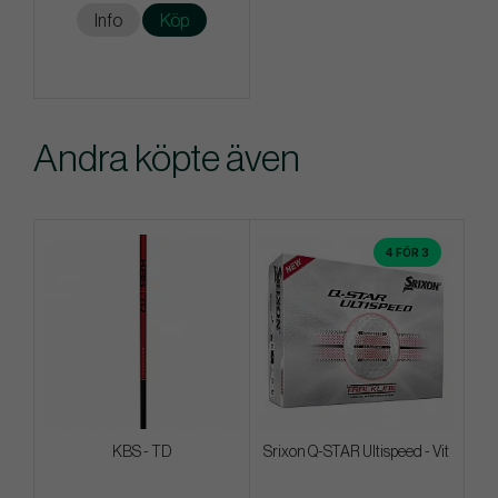
Info
Köp
Andra köpte även
4 FÖR 3
KBS - TD
Srixon Q-STAR Ultispeed - Vit