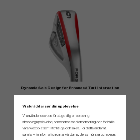
Dynamic Sole Design for Enhanced Turf Interaction
The new Apex CB ’24 irons feature a Dynamic Sole Design with a pre-worn
leading edge to cut through the turf more efficiently and trailing edge relief
Vi skräddarsyr din upplevelse
to ensure a clean exit. The result is an iron sole that maintains speed through
Vi använder cookies för att ge dig en personlig
the turf and promotes consistent contact on all shots.
shoppingupplevelse, personanpassad annonsering och för hålla
våra webbplatser tillförlitliga och säkra. För detta ändamål
samlar vi in information om användarna, deras mönster och deras