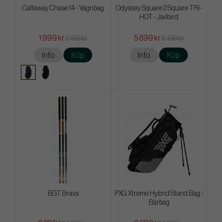
Callaway Chase 14 - Vagnbag
Odyssey Square 2 Square TRI-
HOT - Jailbird
1 999 kr
5 899 kr
2 499 kr
6 499 kr
Info
Köp
Info
Köp
BGT Brava
PXG Xtreme Hybrid Stand Bag -
Bärbag