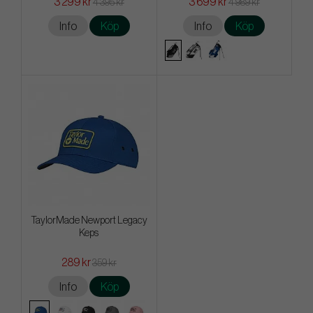
3 299 kr
3 699 kr
4 395 kr
4 989 kr
Info
Köp
Info
Köp
TaylorMade Newport Legacy
Keps
289 kr
359 kr
Info
Köp