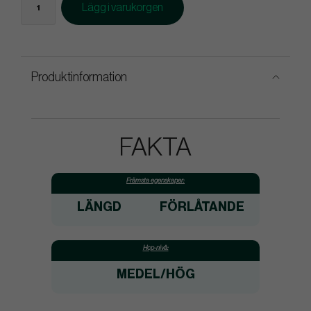
Lägg i varukorgen
Produktinformation
FAKTA
Främsta egenskaper:
LÄNGD
FÖRLÅTANDE
Hcp-nivå:
MEDEL/HÖG