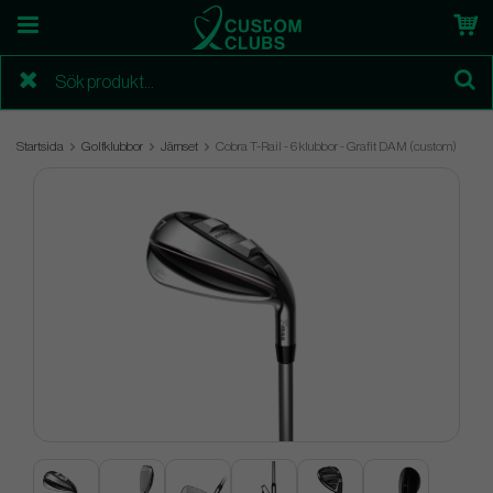
Startsida
Golfklubbor
Järnset
Cobra T-Rail - 6 klubbor - Grafit DAM (custom)