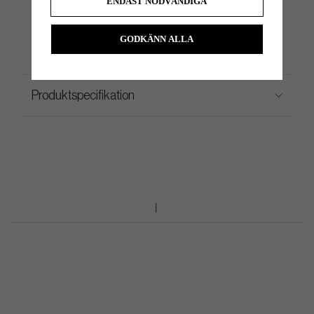
ENDAST NÖDVÄNDIGA
Alla tillverkare försöker alltid bygga alla klubbor så nära standard svingvikt som möjligt
GODKÄNN ALLA
Produktspecifikation