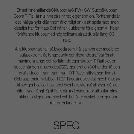
Ett set innehållande 6 klubbor (#6-PW + SW) Succéklubban
Cobra T-Rail är nu inne på sin tredje generation. Fortfarande är
det ihåliga hybridjärn som är otroligt enkla att spela med, men
detaljer har förfinats. Det här är klubborna för dig som vill ha en
förlåtande klubba med hög bollbana så att du slår långt OCH
rakt.
Alla klubborna är alltså byggda som ihåliga hybrider med bred
sula, extremt låg tyngdpunkt och flexande träffyta för att
maximera längd och förlåtande egenskaper. T-Rail blev en
succé när den lanserades 2020, i generation 3.0 har den fått en
grafisk facelift samt samma H.O.T Face träffyta som finns i
Cobras premiumklubbor. H.O.T Face är utvecklat med hjälpa av
AI och ger hög bollhastighet över hela ytan så att även dåliga
träffar flyger långt. Split Rails på undersidan gör att sulan glider
friktionslöst genom gräset och behåller hastigheten genom
träffen för längre slag.
SPEC.