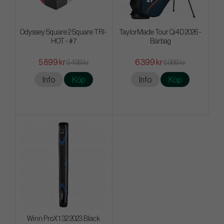
Odyssey Square 2 Square TRI-
TaylorMade Tour Qi4D 2026 -
HOT - #7
Bärbag
5 899 kr
6 399 kr
6 499 kr
6 999 kr
Info
Köp
Info
Köp
Winn ProX 1.32 2023 Black