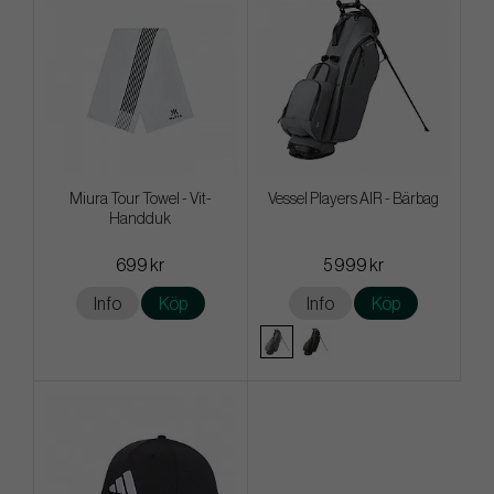
Miura Tour Towel - Vit-
Vessel Players AIR - Bärbag
Handduk
699 kr
5 999 kr
Info
Köp
Info
Köp