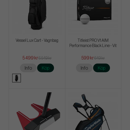
Vessel Lux Cart - Vagnbag
Titleist PRO V1 AIM
Performance Black Line - Vit
5 499 kr
599 kr
6 549 kr
649 kr
Info
Köp
Info
Köp