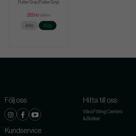
Putter Grip (Putter Grip)
269 kr
369 kr
Info
Köp
Följ oss
Hitta till oss
Våra Fitting Centers
& Butiker
Kundservice