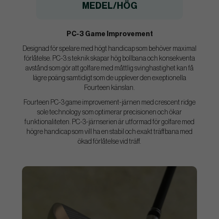
MEDEL/HÖG
PC-3 Game Improvement
Designad för spelare med högt handicap som behöver maximal
förlåtelse. PC-3:s teknik skapar hög bollbana och konsekventa
avstånd som gör att golfare med måttlig svinghastighet kan få
lägre poäng samtidigt som de upplever den exeptionella
Fourteen känslan.
Fourteen PC-3 game improvement-järnen med crescent ridge
sole technology som optimerar precisionen och ökar
funktionaliteten. PC-3-järnserien är utformad för golfare med
högre handicap som vill ha en stabil och exakt träffbana med
ökad förlåtelse vid träff.