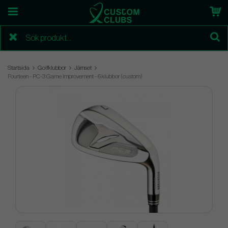
Startsida
Golfklubbor
Järnset
Fourteen - PC-3 Game Improvement - 6 klubbor (custom)