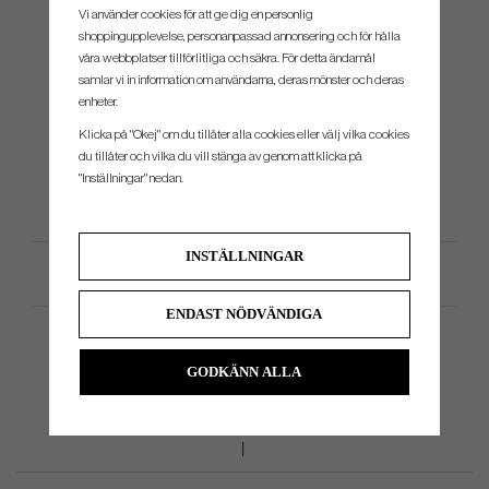
#6
27°
6
Vi använder cookies för att ge dig en personlig
shoppingupplevelse, personanpassad annonsering och för hålla
#7
30°
62
våra webbplatser tillförlitliga och säkra. För detta ändamål
#8
34°
6
samlar vi in information om användarna, deras mönster och deras
enheter.
#9
39°
63
Klicka på "Okej" om du tillåter alla cookies eller välj vilka cookies
#PW
44°
6
du tillåter och vilka du vill stänga av genom att klicka på
"Inställningar" nedan.
INSTÄLLNINGAR
Produktspecifikation
ENDAST NÖDVÄNDIGA
GODKÄNN ALLA