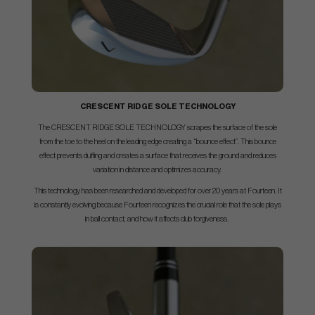
CRESCENT RIDGE SOLE TECHNOLOGY
The CRESCENT RIDGE SOLE TECHNOLOGY scrapes the surface of the sole
from the toe to the heel on the leading edge creating a “bounce effect”. This bounce
effect prevents duffing and creates a surface that receives the ground and reduces
variation in distance and optimizes accuracy.
This technology has been researched and developed for over 20 years at Fourteen. It
is constantly evolving because Fourteen recognizes the crucial role that the sole plays
in ball contact, and how it affects club forgiveness.