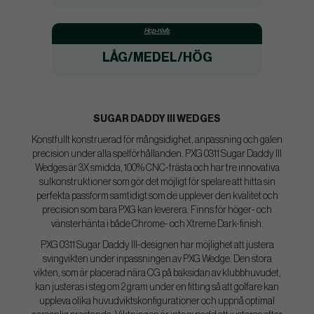
Hcp-nivå:
LÅG/MEDEL/HÖG
SUGAR DADDY III WEDGES
Konstfullt konstruerad för mångsidighet, anpassning och galen
precision under alla spelförhållanden. PXG 0311 Sugar Daddy III
Wedges är 3X smidda, 100% CNC-frästa och har tre innovativa
sulkonstruktioner som gör det möjligt för spelare att hitta sin
perfekta passform samtidigt som de upplever den kvalitet och
precision som bara PXG kan leverera. Finns för höger- och
vänsterhänta i både Chrome- och Xtreme Dark-finish.
PXG 0311 Sugar Daddy III-designen har möjlighet att justera
svingvikten under inpassningen av PXG Wedge. Den stora
vikten, som är placerad nära CG på baksidan av klubbhuvudet,
kan justeras i steg om 2 gram under en fitting så att golfare kan
uppleva olika huvudviktskonfigurationer och uppnå optimal