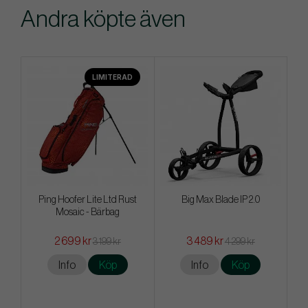
Andra köpte även
LIMITERAD
Ping Hoofer Lite Ltd Rust
Big Max Blade IP 2.0
Mosaic - Bärbag
2 699 kr
3 489 kr
3 199 kr
4 299 kr
Info
Köp
Info
Köp