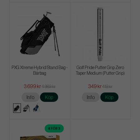
PXG Xtreme Hybrid Stand Bag -
Golf Pride Putter Grip Zero
Bärbag
Taper Medium (Putter Grip)
3 699 kr
349 kr
4 989 kr
419 kr
Info
Köp
Info
Köp
4 FÖR 3