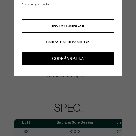
"Inställningar" nedan.
INSTÄLLNINGAR
ENDAST NÖDVÄNDIGA
C-GRIND
Designed to perform in firm turf conditions, the C-Grind
features a classic head shape and grooves with a narrow sole
GODKÄNN ALLA
and aggressive taper from heel to toe, delivering lower bounce
and greater versatility. Ideal for skilled golfers hitting creative
shots around the green.
SPEC.
Loft
Bounce/Sole Design
Lie
50°
10° (S10)
64°