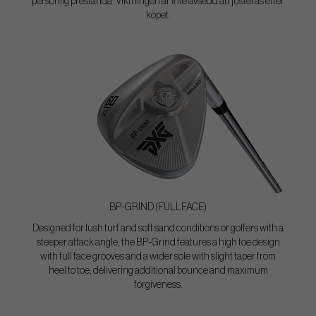
personlig prestanda. Viktningen är inte avsedd att justeras efter
köpet.
BP-GRIND (FULLFACE)
Designed for lush turf and soft sand conditions or golfers with a
steeper attack angle, the BP-Grind features a high toe design
with full face grooves and a wider sole with slight taper from
heel to toe, delivering additional bounce and maximum
forgiveness.