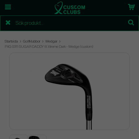
Startsida
Golfklubbor
Wedgar
PXG 0311 SUGAR DADDY III Xtreme Dark - Wedge (custom)