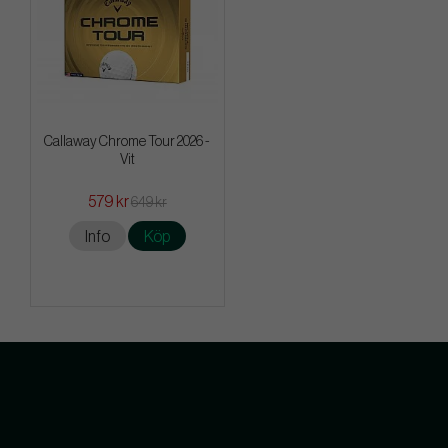
Callaway Chrome Tour 2026 -
Vit
579 kr
649 kr
Info
Köp