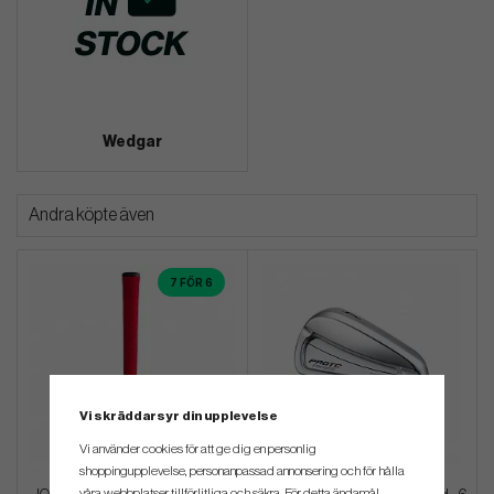
Wedgar
Andra köpte även
7 FÖR 6
Vi skräddarsyr din upplevelse
Vi använder cookies för att ge dig en personlig
shoppingupplevelse, personanpassad annonsering och för hålla
våra webbplatser tillförlitliga och säkra. För detta ändamål