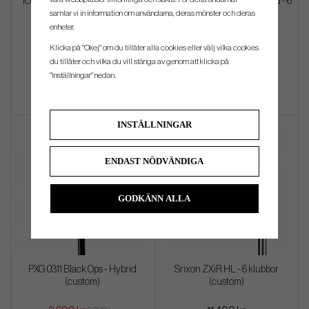
IOmic Sticky 4.4 Red (Midsize)
Proto Concept - C07PC Forged - 6
samlar vi in information om användarna, deras mönster och deras
klubbor (custom)
enheter.
219 kr
21 594 kr
Klicka på "Okej" om du tillåter alla cookies eller välj vilka cookies
du tillåter och vilka du vill stänga av genom att klicka på
Info
Köp
Info
Köp
"Inställningar" nedan.
INSTÄLLNINGAR
ENDAST NÖDVÄNDIGA
GODKÄNN ALLA
PXG 0311 Black Ops - Hybrid
Srixon ZXiR HL - 6 klubbor
(custom)
(custom)