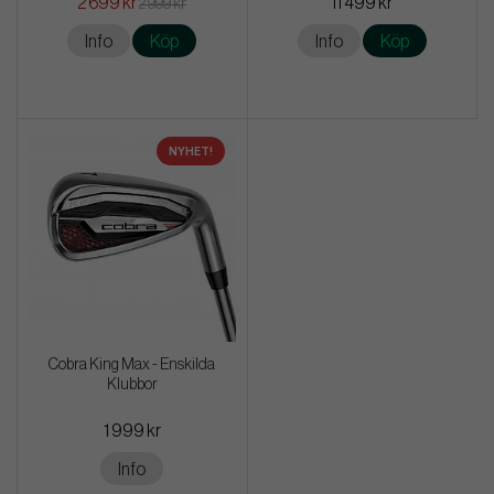
2 699 kr
11 499 kr
2 999 kr
Info
Köp
Info
Köp
NYHET!
Cobra King Max - Enskilda
Klubbor
1 999 kr
Info