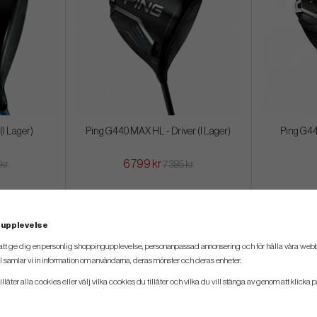
(I Lager)
Ping G440 MAX HL - Driver (I Lager)
Ping G440
6 799 kr
 kr
7 395 kr
 upplevelse
att ge dig en personlig shoppingupplevelse, personanpassad annonsering och för hålla våra webbpl
 samlar vi in information om användarna, deras mönster och deras enheter.
llåter alla cookies eller välj vilka cookies du tillåter och vilka du vill stänga av genom att klicka p
7 FÖR 6