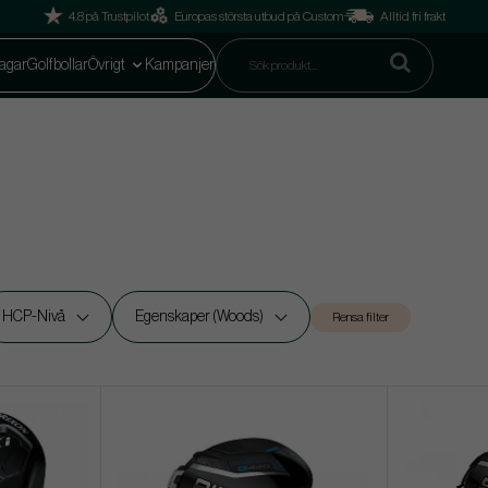
4.8 på Trustpilot
Europas största utbud på Custom
Alltid fri frakt
agar
Golfbollar
Övrigt
Kampanjer
HCP-Nivå
Egenskaper (Woods)
Rensa filter