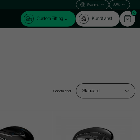
Svenska
SEK
0
Custom Fitting
Kundtjänst
Standard
Sortera efter