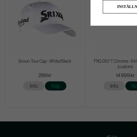
INSTÄLL
Srixon Tour Cap - White/Black
PXG 0317 T Chrome - 6 kl
(custom)
299 kr
14 999 kr
Info
Köp
Info
K