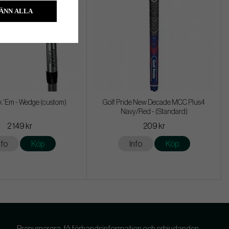
ÄNN ALLA
k 'Em - Wedge (custom)
Golf Pride New Decade MCC Plus4
Navy/Red - (Standard)
2 149 kr
209 kr
nfo
Köp
Info
Köp