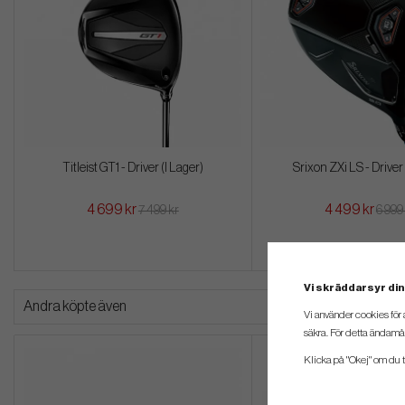
Titleist GT1 - Driver (I Lager)
Srixon ZXi LS - Driver 
4 699 kr
4 499 kr
7 499 kr
6 999
Vi skräddarsyr din
Andra köpte även
Vi använder cookies för 
säkra. För detta ändamål
Klicka på "Okej" om du ti