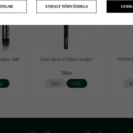
NINGAR
ENDAST NÖDVÄNDIGA
GODK
ubbor - Stål
IOmic Sticky 5.5 Black (Jumbo)
PXG Stic
219 kr
öp
Info
Köp
I