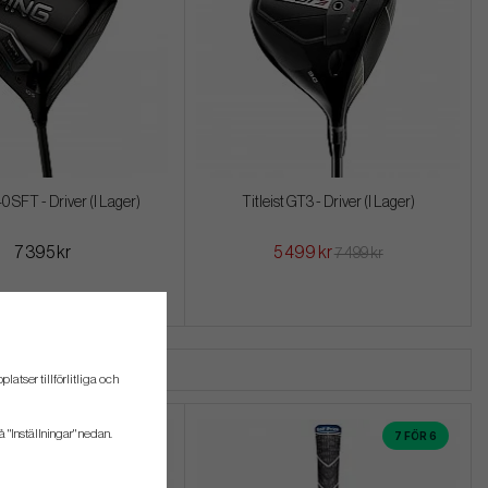
 SFT - Driver (I Lager)
Titleist GT3 - Driver (I Lager)
7 395 kr
5 499 kr
7 499 kr
atser tillförlitliga och
å "Inställningar" nedan.
7 FÖR 6