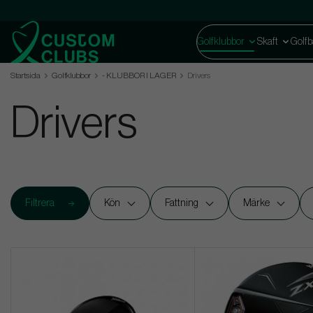
Golfklubbor
Skaft
Golfb
Startsida
Golfklubbor
- KLUBBOR I LAGER
Drivers
Drivers
Filtrera
Kön
Fattning
Märke