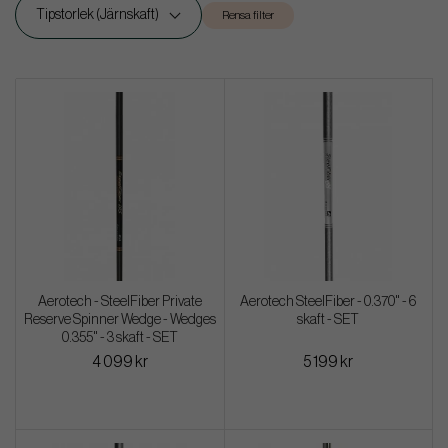
Tipstorlek (Järnskaft)
Rensa filter
Aerotech - SteelFiber Private
Aerotech SteelFiber - 0.370" - 6
Reserve Spinner Wedge - Wedges
skaft - SET
0.355" - 3 skaft - SET
4 099 kr
5 199 kr