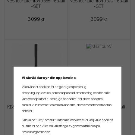
KBS Tour Lite - Iron 0.355" - 6 skaft
KBS Tour Lite - Iron 0.370" - 6 skaft
- SET
- SET
3 099 kr
3 099 kr
Vi skräddarsyr din upplevelse
Vi använder cookies för att ge dig en personlig
shoppingupplevelse, personanpassad annonsering och för hålla
våra webbplatser tillförlitliga och säkra. För detta ändamål
samlar vi in information om användarna, deras mönster och deras
KBS Tour Lite PVD - Iron 0.355" - 6
KBS Tour-V - Iron 0.355" - 6 skaft -
enheter.
skaft - SET
SET
Klicka på "Okej" om du tillåter alla cookies eller välj vilka cookies
4 499 kr
3 999 kr
du tillåter och vilka du vill stänga av genom att klicka på
"Inställningar" nedan.