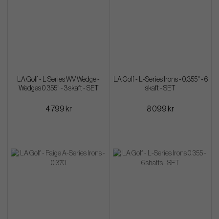
LA Golf - L Series WV Wedge -
LA Golf - L-Series Irons - 0.355" - 6
Wedges 0.355" - 3 skaft - SET
skaft - SET
4 799 kr
8 099 kr