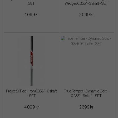
SET
Wedges 0.355" - 3 skaft - SET
4 099 kr
2 099 kr
Project X Red - Iron 0.355" - 6 skaft
True Temper - Dynamic Gold -
- SET
0.355" - 6 skaft - SET
4 099 kr
2 399 kr