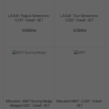
LA Golf - Paige A-Series Irons -
LA Golf - Tour-Series Irons -
0.370" - 6 skaft - SET
0.355" - 6 skaft - SET
13 699 kr
9 299 kr
Mitsubishi - MMT Scoring Wedge
Mitsubishi MMT - 0.355" - 6 skaft -
- Wedges 0.355" - 3 skaft - SET
SET