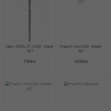
Oban - STEEL CT - 0.355" - 6 skaft
Project X - Iron 0.355" - 6 skaft -
- SET
SET
7 199 kr
4 099 kr