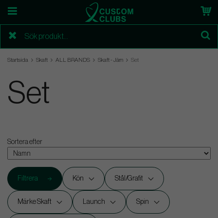
Startsida
Skaft
ALL BRANDS
Skaft - Järn
Set
Set
Sortera efter
Filtrera
Kön
Stål/Grafit
Märke Skaft
Launch
Spin