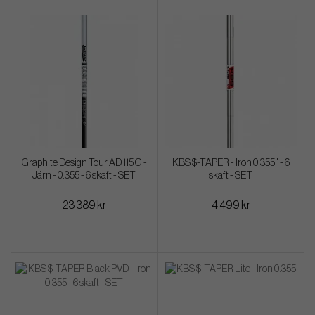
Graphite Design Tour AD 115 G -
KBS $-TAPER - Iron 0.355" - 6
Järn - 0.355 - 6 skaft - SET
skaft - SET
23 389 kr
4 499 kr