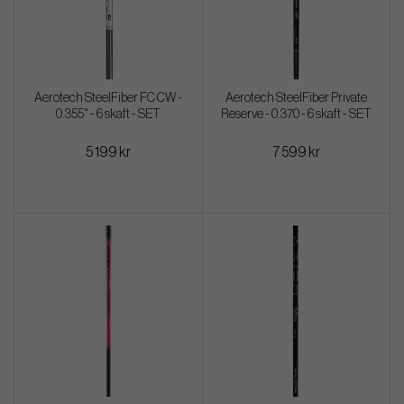
Aerotech SteelFiber FC CW -
Aerotech SteelFiber Private
0.355" - 6 skaft - SET
Reserve - 0.370 - 6 skaft - SET
5 199 kr
7 599 kr