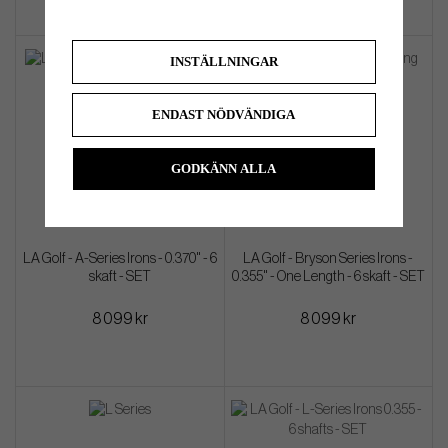
INSTÄLLNINGAR
ENDAST NÖDVÄNDIGA
GODKÄNN ALLA
LA Golf - A-Series Irons - 0.370" - 6
LA Golf - Bryson Series Irons -
skaft - SET
0.355" - One Length - 6 skaft - SET
8 099 kr
8 099 kr