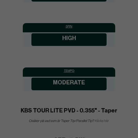
SPIN:
HIGH
TEMPO:
MODERATE
KBS TOUR LITE PVD - 0.355" - Taper
Osäker på vad som är Taper Tip/Parallel Tip?
Klicka här