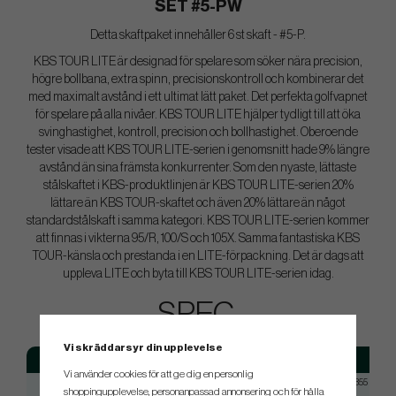
SET #5-PW
Detta skaftpaket innehåller 6 st skaft - #5-P.
KBS TOUR LITE är designad för spelare som söker nära precision,
högre bollbana, extra spinn, precisionskontroll och kombinerar det
med maximalt avstånd i ett ultimat lätt paket. Det perfekta golfvapnet
för spelare på alla nivåer. KBS TOUR LITE hjälper tydligt till att öka
svinghastighet, kontroll, precision och bollhastighet. Oberoende
tester visade att KBS TOUR LITE-serien i genomsnitt hade 9% längre
avstånd än sina främsta konkurrenter. Som den nyaste, lättaste
stålskaftet i KBS-produktlinjen är KBS TOUR LITE-serien 20%
lättare än KBS TOUR-skaftet och även 20% lättare än något
standardstålskaft i samma kategori. KBS TOUR LITE-serien kommer
att finnas i vikterna 95/R, 100/S och 105X. Samma fantastiska KBS
TOUR-känsla och prestanda i en LITE-förpackning. Det är dags att
uppleva LITE och byta till KBS TOUR LITE-serien idag.
SPEC.
Vi skräddarsyr din upplevelse
Model
Flex
Tip
Vi använder cookies för att ge dig en personlig
KBS Tour Lite
Reg
Taper 0.355
shoppingupplevelse, personanpassad annonsering och för hålla