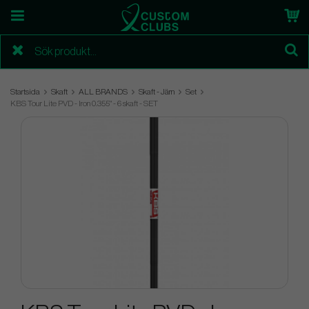
Startsida
Skaft
ALL BRANDS
Skaft - Järn
Set
KBS Tour Lite PVD - Iron 0.355" - 6 skaft - SET