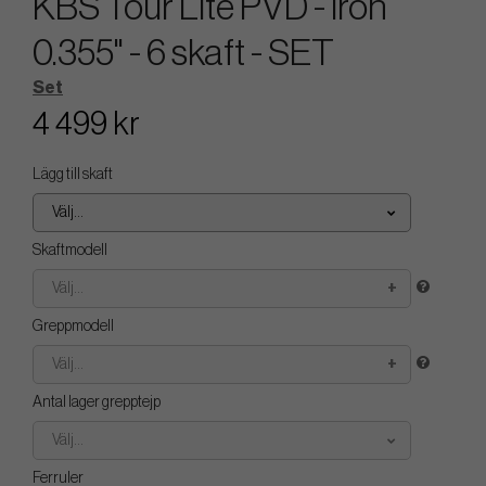
KBS Tour Lite PVD - Iron
0.355" - 6 skaft - SET
Set
4 499 kr
Lägg till skaft
Välj...
Skaftmodell
Välj...
Greppmodell
Välj...
Antal lager grepptejp
Välj...
Ferruler