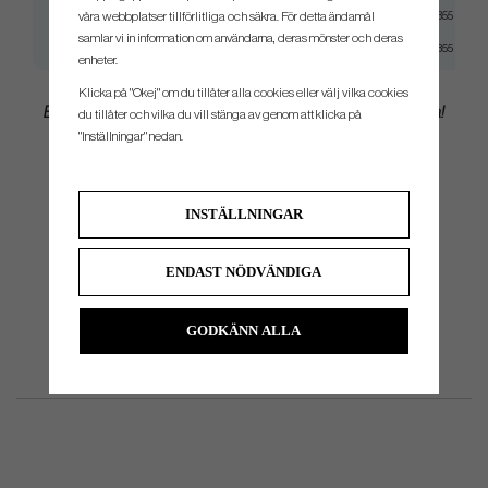
våra webbplatser tillförlitliga och säkra. För detta ändamål
KBS Tour Lite
Stiff
Taper 0.355
samlar vi in information om användarna, deras mönster och deras
KBS Tour Lite
X-Stiff
Taper 0.355
enheter.
Klicka på "Okej" om du tillåter alla cookies eller välj vilka cookies
Behöver du hjälp med att skafta om dina klubbor? Vi hjälper dig gärna!
du tillåter och vilka du vill stänga av genom att klicka på
Kontakta oss för mer information
"Inställningar" nedan.
INSTÄLLNINGAR
ENDAST NÖDVÄNDIGA
GODKÄNN ALLA