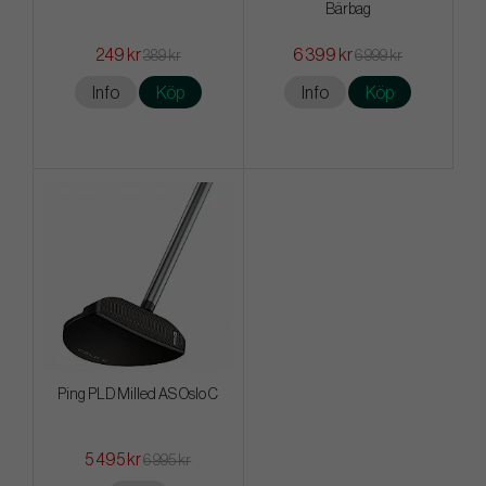
Bärbag
249 kr
6 399 kr
389 kr
6 999 kr
Info
Köp
Info
Köp
Ping PLD Milled AS Oslo C
5 495 kr
6 995 kr