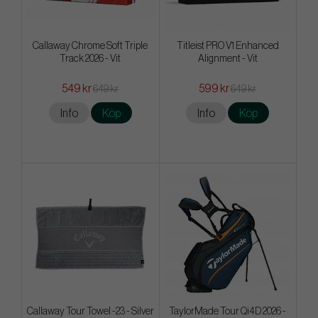
Callaway Chrome Soft Triple
Titleist PRO V1 Enhanced
Track 2026 - Vit
Alignment - Vit
549 kr
599 kr
649 kr
649 kr
Info
Köp
Info
Köp
Callaway Tour Towel -23 - Silver
TaylorMade Tour Qi4D 2026 -