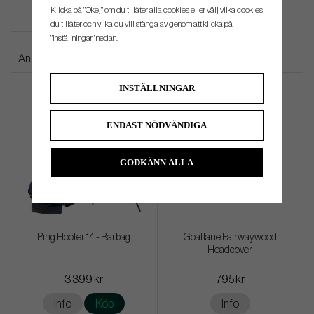
Klicka på "Okej" om du tillåter alla cookies eller välj vilka cookies
du tillåter och vilka du vill stänga av genom att klicka på
"Inställningar" nedan.
Andra köpte även
INSTÄLLNINGAR
ENDAST NÖDVÄNDIGA
GODKÄNN ALLA
Ping Hoofer 14 - Bärbag
Goatlane Fairwaywood
Headcover
3 399 kr
795 kr
Info
Köp
Info