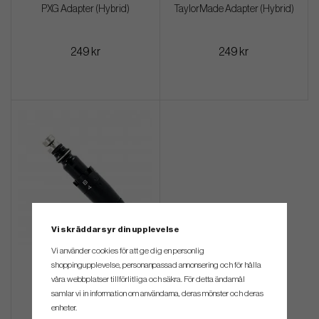
PXG Adapter (Hybrid)
TaylorMade Adapter (Hybrid)
249 kr
249 kr
Vi skräddarsyr din upplevelse
Vi använder cookies för att ge dig en personlig
Titleist Adapter (Hybrid)
shoppingupplevelse, personanpassad annonsering och för hålla
våra webbplatser tillförlitliga och säkra. För detta ändamål
samlar vi in information om användarna, deras mönster och deras
249 kr
enheter.