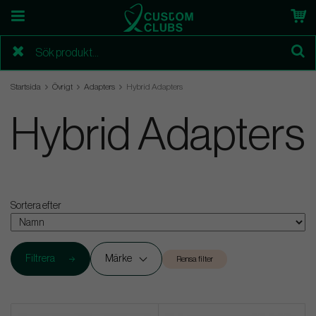
Startsida
Övrigt
Adapters
Hybrid Adapters
Hybrid Adapters
Sortera efter
Filtrera
Märke
Rensa filter