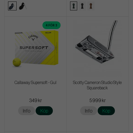
4 FÖR 3
Callaway Supersoft - Gul
Scotty Cameron Studio Style
Squareback
349 kr
5 999 kr
Info
Köp
Info
Köp