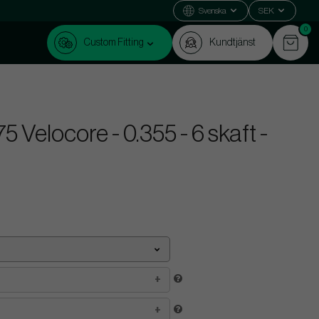
Svenska
SEK
0
Custom Fitting
Kundtjänst
 Velocore - 0.355 - 6 skaft -