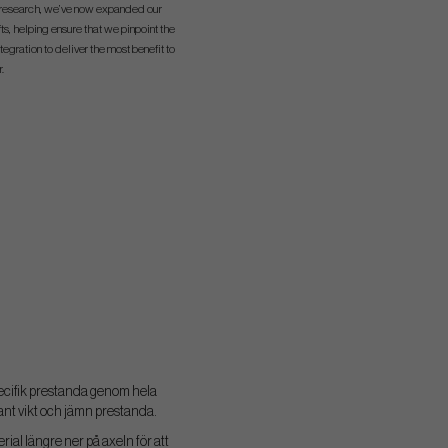
d research, we’ve now expanded our
s, helping ensure that we pinpoint the
egration to deliver the most benefit to
.
pecifik prestanda genom hela
tant vikt och jämn prestanda.
rial längre ner på axeln för att