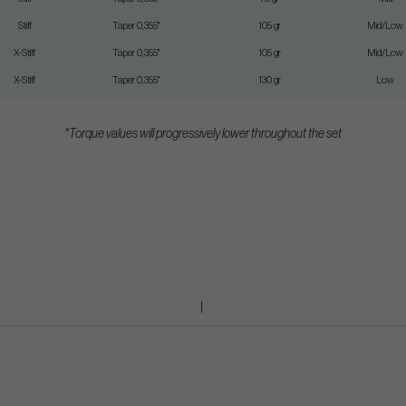
Stiff
Taper 0,355"
105 gr
Mid/Low
X-Stiff
Taper 0,355"
105 gr
Mid/Low
X-Stiff
Taper 0,355"
130 gr
Low
*Torque values will progressively lower throughout the set