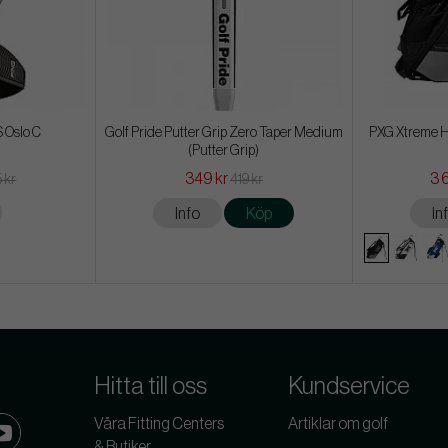
 Oslo C
Golf Pride Putter Grip Zero Taper Medium
PXG Xtreme H
(Putter Grip)
349 kr
3 
 kr
419 kr
Info
Köp
In
Hitta till oss
Kundservice
Våra Fitting Centers
Artiklar om golf
& Butiker