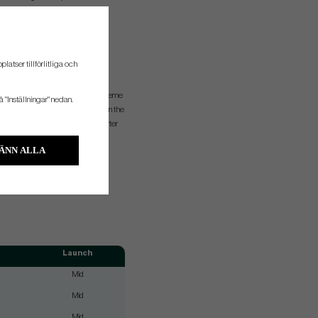
SHORT IRON
atser tillförlitliga och
SCORING
allel shafts (#8, #9, W) offer extreme
å "Inställningar" nedan.
tency, and tightened dispersion in the
or closer shots to the pin and shorter
putts.
ÄNN ALLA
Launch
Mid
Mid
Mid