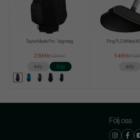
TaylorMade Pro - Vagnbag
Ping PLD Milled AS
2 399 kr
5 495 kr
2 949 kr
6 995
Info
Köp
Info
Följ oss