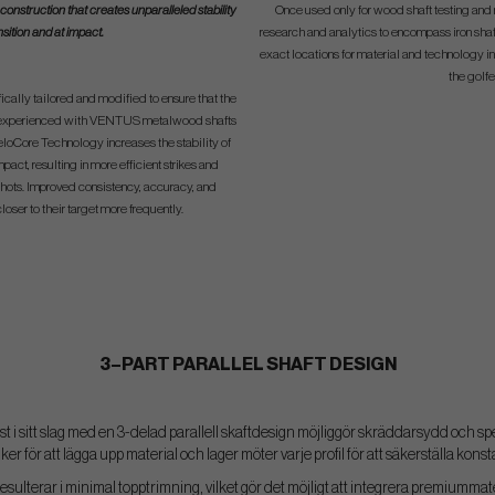
construction that creates unparalleled stability
Once used only for wood shaft testing an
sition and at impact.
research and analytics to encompass iron shaft
exact locations for material and technology int
the golfer
cally tailored and modified to ensure that the
e experienced with VENTUS metalwood shafts
 VeloCore Technology increases the stability of
pact, resulting in more efficient strikes and
hots. Improved consistency, accuracy, and
closer to their target more frequently.
3–PART PARALLEL SHAFT DESIGN
rst i sitt slag med en 3-delad parallell skaftdesign möjliggör skräddarsydd och s
er för att lägga upp material och lager möter varje profil för att säkerställa kons
esulterar i minimal topptrimning, vilket gör det möjligt att integrera premiummate