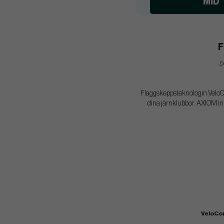
MID
F
De
Flaggskeppsteknologin VeloCore
dina järnklubbor. AXIOM inl
VeloCo