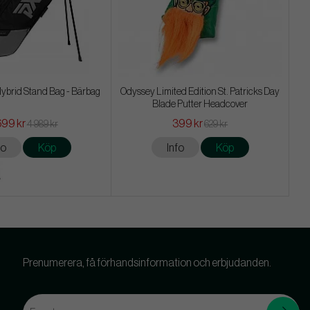
ybrid Stand Bag - Bärbag
Odyssey Limited Edition St. Patricks Day
Blade Putter Headcover
699 kr
399 kr
4 989 kr
629 kr
fo
Köp
Info
Köp
Prenumerera, få förhandsinformation och erbjudanden.