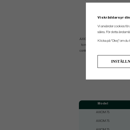
Vi skräddarsyr din
LONG IRON
Vi använder cookies för 
PERFORMANCE
säkra. För detta ändamål
AXIOM long parallel shafts (#2, #3, #
Klicka på "Okej" om du ti
to maximize carry distances while st
controlled launch and spin rates to c
green.
INSTÄLL
Model
AXIOM 75
AXIOM 75
AXIOM 75