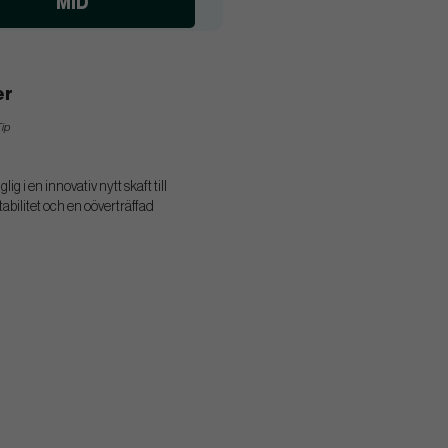
MID
er
Tip
 i en innovativ nytt skaft till
abilitet och en oöverträffad
®