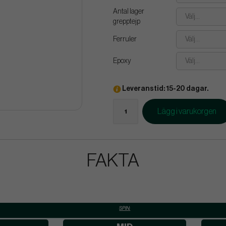
Antal lager
Välj...
grepptejp
Ferruler
Välj...
Epoxy
Välj...
Leveranstid: 15-20 dagar.
Lägg i varukorgen
FAKTA
SPIN: