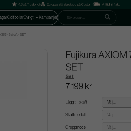
4.8 på Trustpilot
Europas största utbud på Custom
Alltid fri frakt
agar
Golfbollar
Övrigt
Kampanjer
355 - 6 skaft - SET
Fujikura AXIOM 75
SET
Set
7 199 kr
Lägg till skaft
Välj...
Skaftmodell
Välj...
Greppmodell
Välj...