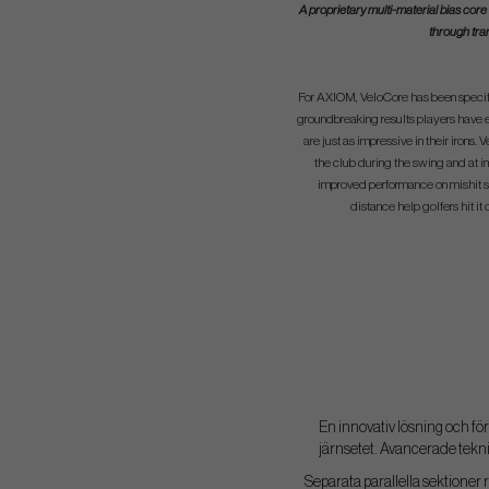
A proprietary multi-material bias core 
through tran
For AXIOM, VeloCore has been specifi
groundbreaking results players hav
are just as impressive in their irons.
the club during the swing and at im
improved performance on mishit s
distance help golfers hit it 
En innovativ lösning och fö
järnsetet. Avancerade teknik
Separata parallella sektioner r