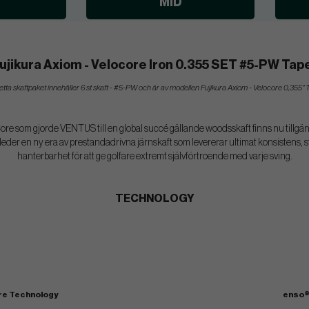
MID
ujikura Axiom - Velocore Iron 0.355 SET #5-PW Tap
tta skaftpaket innehåller 6 st skaft - #5-PW och är av modellen Fujikura Axiom - Velocore 0,355" 
 som gjorde VENTUS till en global succé gällande woodsskaft finns nu tillgänglig
eder en ny era av prestandadrivna järnskaft som levererar ultimat konsistens, st
hanterbarhet för att ge golfare extremt självförtroende med varje sving.
TECHNOLOGY
re Technology
enso