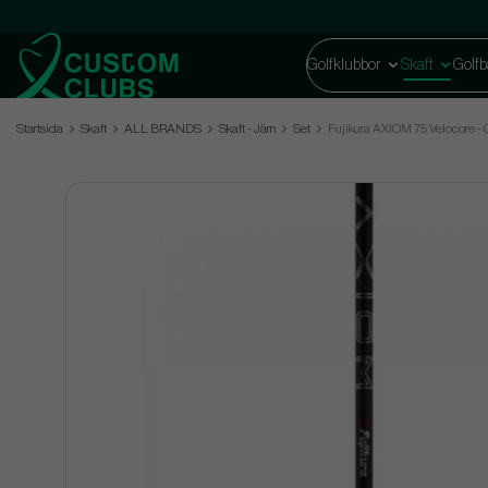
Golfklubbor
Skaft
Golfb
Startsida
Skaft
ALL BRANDS
Skaft - Järn
Set
Fujikura AXIOM 75 Velocore - 0.