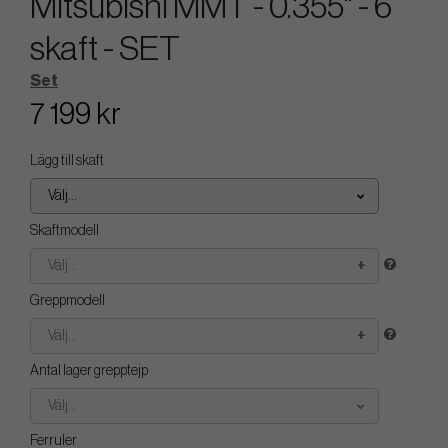
Mitsubishi MMT - 0.355" - 6
skaft - SET
Set
7 199 kr
Lägg till skaft
Välj...
Skaftmodell
Välj...
Greppmodell
Välj...
Antal lager grepptejp
Välj...
Ferruler