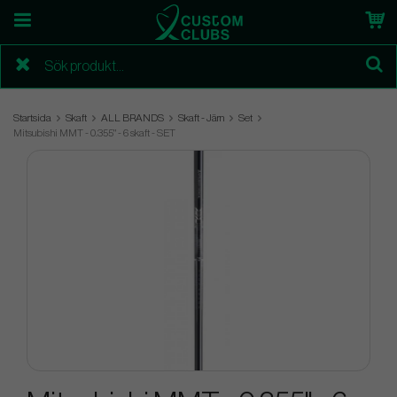
Startsida
Skaft
ALL BRANDS
Skaft - Järn
Set
Mitsubishi MMT - 0.355" - 6 skaft - SET