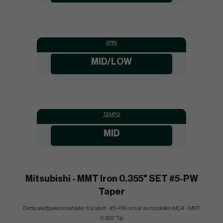
SPIN:
MID/LOW
TEMPO:
MID
Mitsubishi - MMT Iron 0.355" SET #5-PW
Taper
Detta skaftpaket innehåller 6 st skaft - #5-PW och är av modellen MCA - MMT
0,355" Tip