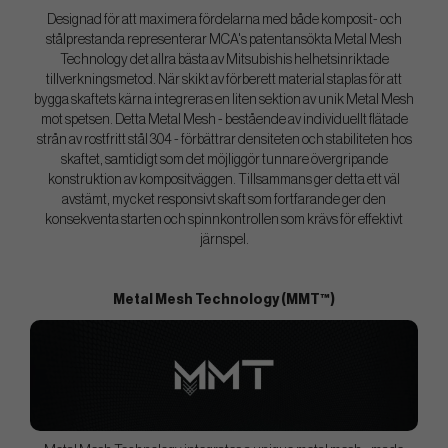
Designad för att maximera fördelarna med både komposit- och
stålprestanda representerar MCA's patentansökta Metal Mesh
Technology det allra bästa av Mitsubishis helhetsinriktade
tillverkningsmetod. När skikt av förberett material staplas för att
bygga skaftets kärna integreras en liten sektion av unik Metal Mesh
mot spetsen. Detta Metal Mesh - bestående av individuellt flätade
strån av rostfritt stål 304 - förbättrar densiteten och stabiliteten hos
skaftet, samtidigt som det möjliggör tunnare övergripande
konstruktion av kompositväggen. Tillsammans ger detta ett väl
avstämt, mycket responsivt skaft som fortfarande ger den
konsekventa starten och spinnkontrollen som krävs för effektivt
järnspel.
Metal Mesh Technology (MMT™)