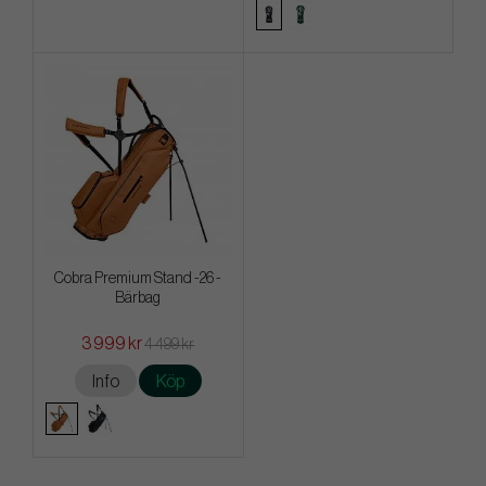
Cobra Premium Stand -26 -
Bärbag
3 999 kr
4 499 kr
Info
Köp