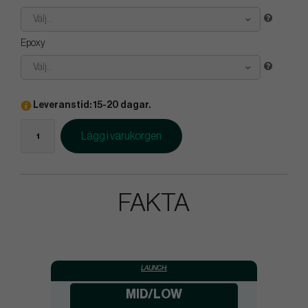
Välj...
Epoxy
Välj...
Leveranstid: 15-20 dagar.
Lägg i varukorgen
FAKTA
LAUNCH:
MID/LOW