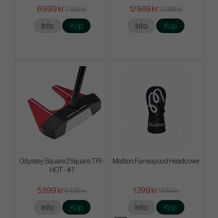
6 999 kr
12 989 kr
7 599 kr
14 999 kr
Info
Köp
Info
Köp
Odyssey Square 2 Square TRI-
Malbon Fairwayood Headcover
HOT - #7
5 899 kr
1 299 kr
6 499 kr
1 549 kr
Info
Köp
Info
Köp