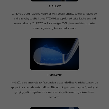
Z-ALLOY
Z-Alloy is a brand-new steel with better feel. It's softer and less dense than 8620 steel,
and remarkably durable. It gives RTZ Wedges superior feel, better forgiveness, and
more consistency. On RTZ Tour Rack Wedges, Z-Alloy's rust-resistant properties
ensure longer-lasting, like-new performance.
HYDRAZIP
HydraZip is a unique system of face blasts and laser-milled lines formulated to maximize
spin performance under wet conditions. This technology is dynamically configured by loft
groupings, which helps balance spin across lofts, while maximizing spin in adverse
conditions.