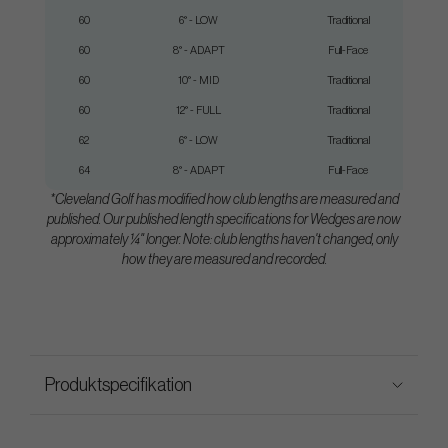
60
6° - LOW
Traditional
60
8° - ADAPT
Full-Face
60
10° - MID
Traditional
60
12° - FULL
Traditional
62
6° - LOW
Traditional
64
8° - ADAPT
Full-Face
*Cleveland Golf has modified how club lengths are measured and
published. Our published length specifications for Wedges are now
approximately ¼" longer. Note: club lengths haven't changed, only
how they are measured and recorded.
Produktspecifikation