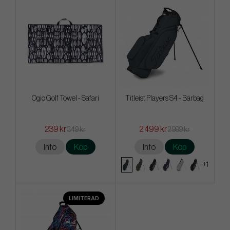
Ogio Golf Towel - Safari
Titleist Players S4 - Bärbag
239 kr
2 499 kr
349 kr
2 999 kr
Info
Köp
Info
Köp
+1
LIMITERAD