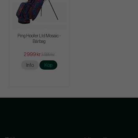
Ping Hoofer Ltd Mosaic -
Bärbag
2 999 kr
3 599 kr
Info
Köp