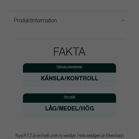
Produktinformation
FAKTA
Främsta egenskaper:
KÄNSLA/KONTROLL
Hcp-nivå:
LÅG/MEDEL/HÖG
Nya RTZ är en helt unik ny wedge. Hela wedgen är tillverkad i