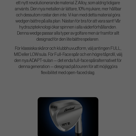
ett nytt revolutionerande material Z Alloy, som aldrig tidigare
använts. Den nya metallen är lättare, 10% mjukare, mer hållbar
och dessutom rostar den inte. Vi kan med detta material göra
wedgen bättre på alla plan. Nästan för bra för att vara sant! Vår
hydrazipteknologi ökar spinnen i alla väderförhållanden.
Denna wedge passar alla typer av golfare men är framför allt
designad för den lite bättre spelaren.
För klassiska skåror och klubbhuvudform, välj antingen FULL,
MID eller LOW sula. För Full-Face spår och en högre tåprofil, välj
den nya ADAPT-sulan — det enda full-face spåralternativet för
denna generation — designad på touren för att möjliggöra
flexibilitet med open-faced slag.