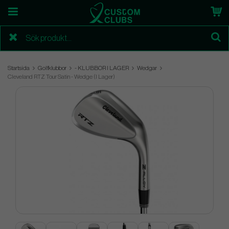
Startsida
Golfklubbor
- KLUBBOR I LAGER
Wedgar
Cleveland RTZ Tour Satin - Wedge (I Lager)