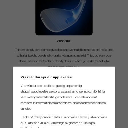
ZIPCORE
This low-density core technology replaces heavier material in the heel and hosel area
with a lightweight, low-density, vibration-dampening material. This proprietary core
allows us to shift the Center of Gravity closer to where you strike the ball, while
simultaneously adding MOI.
Vi skräddarsyr din upplevelse
Vi använder cookies för att ge dig en personlig
shoppingupplevelse, personanpassad annonsering och för hålla
våra webbplatser tillförlitliga och säkra. För detta ändamål
samlar vi in information om användarna, deras mönster och deras
enheter.
SPEC.
Klicka på "Okej" om du tillåter alla cookies eller välj vilka cookies
du tillåter och vilka du vill stänga av genom att klicka på