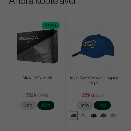
Andra köpte även
4 FÖR 3
Mizuno Pro S - Vit
TaylorMade Newport Legacy
Keps
529 kr
289 kr
629 kr
359 kr
Info
Köp
Info
Köp