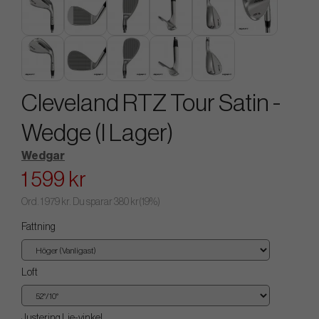
Cleveland RTZ Tour Satin -
Wedge (I Lager)
Wedgar
1 599 kr
Ord.
1 979 kr
. Du sparar
380 kr
(
19
%)
Fattning
Loft
Justering Lie-vinkel