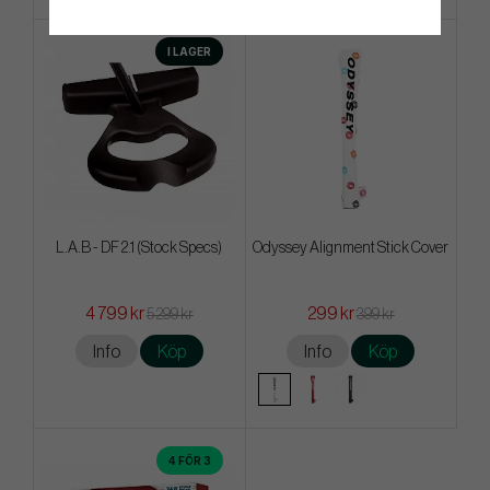
I LAGER
L.A.B - DF 2.1 (Stock Specs)
Odyssey Alignment Stick Cover
4 799 kr
299 kr
5 299 kr
399 kr
Info
Köp
Info
Köp
4 FÖR 3