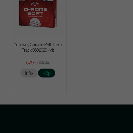
Callaway Chrome Soft Triple
Track 360 2026 - Vit
579 kr
649 kr
Info
Köp