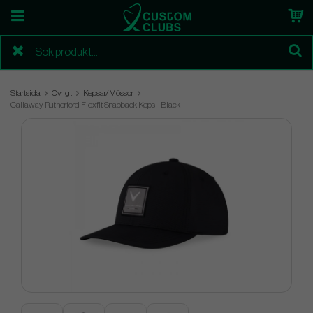
Startsida
Övrigt
Kepsar/Mössor
Callaway Rutherford Flexfit Snapback Keps - Black