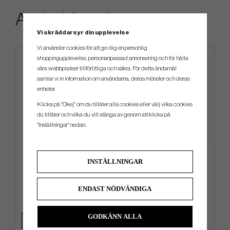
Andra köpte även
Vi skräddarsyr din upplevelse
Vi använder cookies för att ge dig en personlig
shoppingupplevelse, personanpassad annonsering och för hålla
4 FÖR 3
våra webbplatser tillförlitliga och säkra. För detta ändamål
samlar vi in information om användarna, deras mönster och deras
enheter.
Klicka på "Okej" om du tillåter alla cookies eller välj vilka cookies
du tillåter och vilka du vill stänga av genom att klicka på
"Inställningar" nedan.
Cobra Premium Stand -26 -
Srixon AD 333 - 2026 - Vit
INSTÄLLNINGAR
Bärbag
3 999 kr
299 kr
4 499 kr
349 kr
ENDAST NÖDVÄNDIGA
Info
Köp
Info
Köp
GODKÄNN ALLA