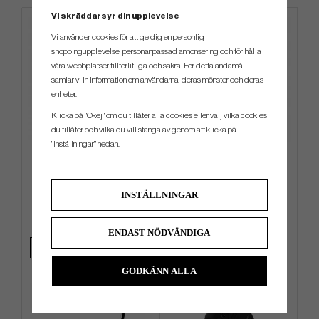
Vi skräddarsyr din upplevelse
LIMITERAD
Vi använder cookies för att ge dig en personlig
shoppingupplevelse, personanpassad annonsering och för hålla
våra webbplatser tillförlitliga och säkra. För detta ändamål
samlar vi in information om användarna, deras mönster och deras
enheter.
Klicka på "Okej" om du tillåter alla cookies eller välj vilka cookies
du tillåter och vilka du vill stänga av genom att klicka på
"Inställningar" nedan.
TaylorMade Pro - Vagnbag
Odyssey Limited Edition St.
Patricks Day Mallet Putter
Headcover
INSTÄLLNINGAR
2 399 kr
399 kr
2 949 kr
629 kr
Info
Köp
Info
Köp
ENDAST NÖDVÄNDIGA
GODKÄNN ALLA