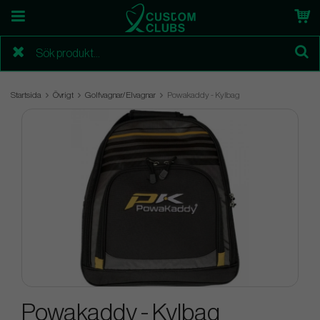
Startsida
Övrigt
Golfvagnar/Elvagnar
Powakaddy - Kylbag
Powakaddy - Kylbag