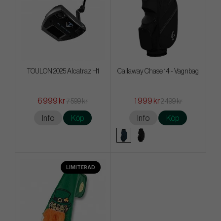
TOULON 2025 Alcatraz H1
Callaway Chase 14 - Vagnbag
6 999 kr
1 999 kr
7 599 kr
2 499 kr
Info
Köp
Info
Köp
LIMITERAD