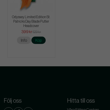
Odyssey Limited Edition St.
Patricks Day Blade Putter
Headcover
399 kr
629 kr
Info
Köp
Följ oss
Hitta till oss
Våra Fitting Centers