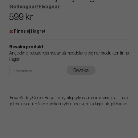
Golfvagnar/Elvagnar
599 kr
Finns ej i lagret
Bevaka produkt
Ange din e-postadress nedan så meddelar vi dig när produkten finns
i lager!
Bevaka
PowaKaddy Cooler Bag är en rymlig kylväska som är smidig att fästa
på din elvagn. Håller drycken kyld under varma dagar ute på banan.