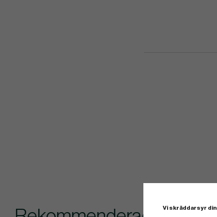
Vi skräddarsyr din
Rekommenderade tillbehör 