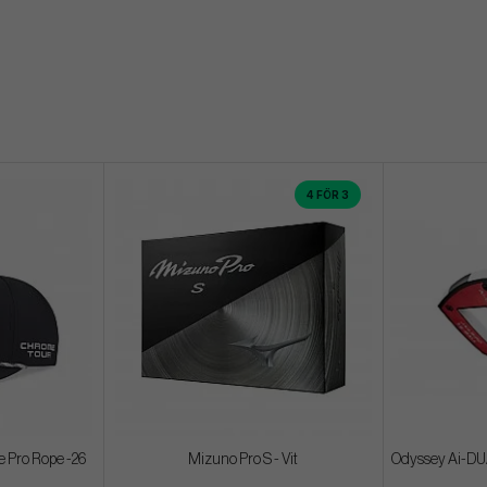
4 FÖR 3
 Pro Rope -26
Mizuno Pro S - Vit
Odyssey Ai-DUAL