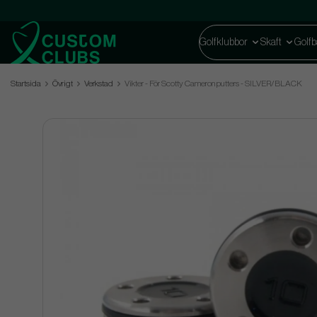
Golfklubbor
Skaft
Golfb
Startsida
Övrigt
Verkstad
Vikter - För Scotty Cameron putters - SILVER/BLACK