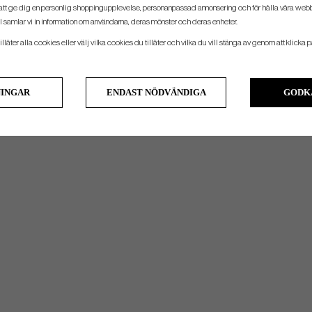
att ge dig en personlig shoppingupplevelse, personanpassad annonsering och för hålla våra webbpl
 samlar vi in information om användarna, deras mönster och deras enheter.
llåter alla cookies eller välj vilka cookies du tillåter och vilka du vill stänga av genom att klicka p
NINGAR
ENDAST NÖDVÄNDIGA
GODK