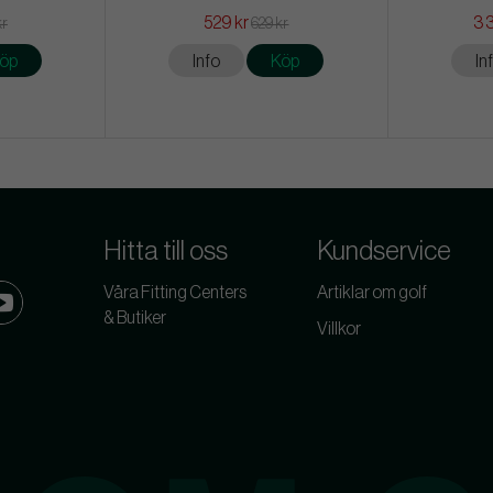
529 kr
3 
kr
629 kr
öp
Info
Köp
In
Hitta till oss
Kundservice
Våra Fitting Centers
Artiklar om golf
& Butiker
Villkor