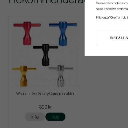
Vi använder cookies för 
säkra. För detta ändamål
Klicka på "Okej" om du ti
INSTÄLL
Wrench - För Scotty Cameron vikter
399 kr
Info
Köp