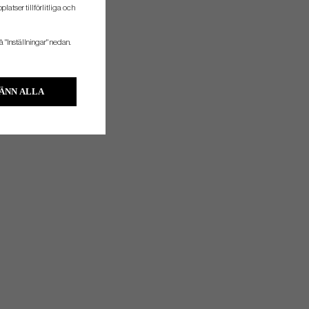
atser tillförlitliga och
å "Inställningar" nedan.
ÄNN ALLA