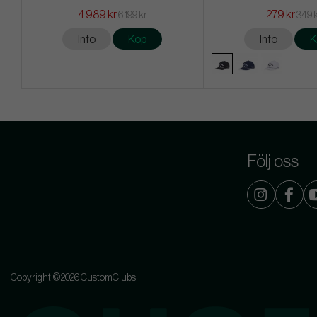
4 989 kr
279 kr
6 199 kr
349 
Info
Köp
Info
K
Följ oss
Copyright ©2026 CustomClubs