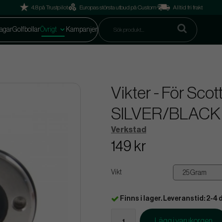
4.8 på Trustpilot
Europas största utbud på Custom
Alltid fri frakt
agar
Golfbollar
Övrigt
Kampanjer
Vikter - För Sco
SILVER/BLACK
Verkstad
149 kr
Vikt
Finns i lager. Leveranstid: 2-4 
Lägg i varukorgen