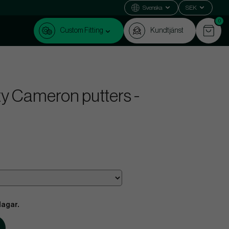
Svenska
SEK
0
Custom Fitting
Kundtjänst
tty Cameron putters -
dagar.