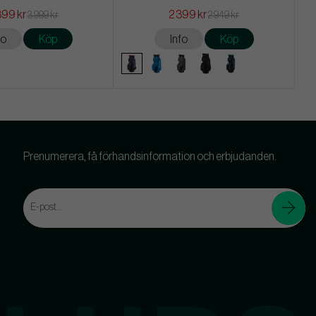
399 kr
2 399 kr
3 999 kr
2 949 kr
fo
Köp
Info
Köp
Prenumerera, få förhandsinformation och erbjudanden.