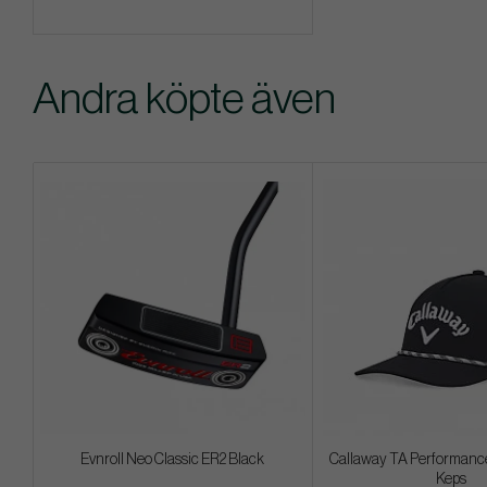
Andra köpte även
Evnroll Neo Classic ER2 Black
Callaway TA Performance
Keps