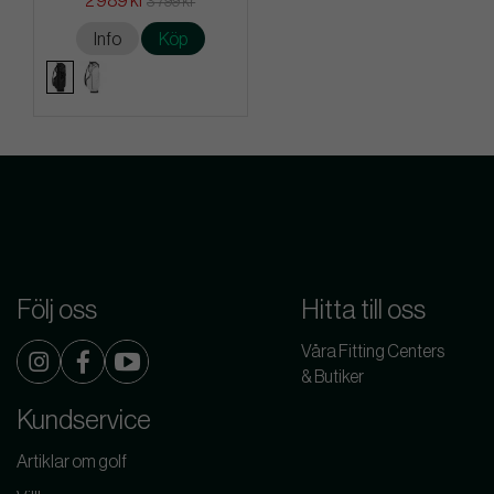
2 989 kr
3 799 kr
Info
Köp
Följ oss
Hitta till oss
Våra Fitting Centers
& Butiker
Kundservice
Artiklar om golf