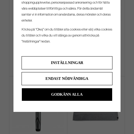
shoppingupplevelse, personanpassad annonsering och för hålla
våra webbplatser tillförlitliga och säkra. För detta ändamål
samlar vi in information om användarna, deras mönster och deras
enheter.
Evnroll Neo Classic ER2 Satin
Wilson DYNAPWR Max -
Klicka på "Okej" om du tillåter alla cookies eller välj vilka cookies
Fairwaywood (I Lager)
du tillåter och vilka du vill stänga av genom att klicka på
"Inställningar" nedan.
3 989 kr
2 499 kr
5 399 kr
4 599 kr
Info
Köp
Info
Köp
INSTÄLLNINGAR
ENDAST NÖDVÄNDIGA
GODKÄNN ALLA