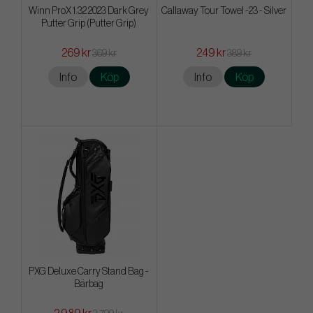
Winn ProX 1.32 2023 Dark Grey
Callaway Tour Towel -23 - Silver
Putter Grip (Putter Grip)
269 kr
249 kr
369 kr
389 kr
Info
Köp
Info
Köp
PXG Deluxe Carry Stand Bag -
Bärbag