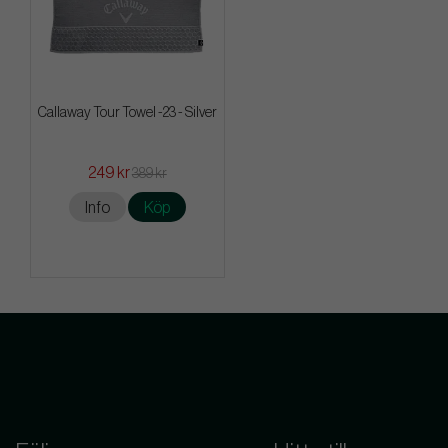
Callaway Tour Towel -23 - Silver
249 kr
389 kr
Info
Köp