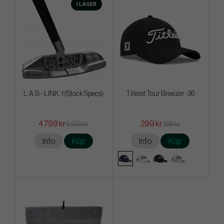
I LAGER
L.A.B - LINK. 1 (Stock Specs)
Titleist Tour Breezer -26
4 799 kr
299 kr
6 599 kr
399 kr
Info
Köp
Info
Köp