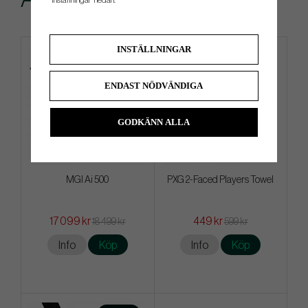
INSTÄLLNINGAR
ENDAST NÖDVÄNDIGA
GODKÄNN ALLA
MGI Ai 500
PXG 2-Faced Players Towel
17 099 kr
449 kr
18 499 kr
599 kr
Info
Köp
Info
Köp