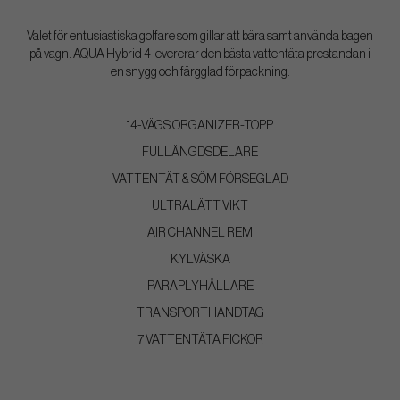
Valet för entusiastiska golfare som gillar att bära samt använda bagen
på vagn. AQUA Hybrid 4 levererar den bästa vattentäta prestandan i
en snygg och färgglad förpackning.
14-VÄGS ORGANIZER-TOPP
FULLÄNGDSDELARE
VATTENTÄT & SÖM FÖRSEGLAD
ULTRALÄTT VIKT
AIR CHANNEL REM
KYLVÄSKA
PARAPLYHÅLLARE
TRANSPORTHANDTAG
7 VATTENTÄTA FICKOR