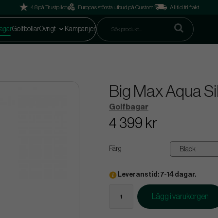
4.8 på Trustpilot
Europas största utbud på Custom
Alltid fri frakt
agar
Golfbollar
Övrigt
Kampanjer
Big Max Aqua Si
Golfbagar
4 399 kr
Färg
Leveranstid: 7-14 dagar.
Lägg i varukorgen