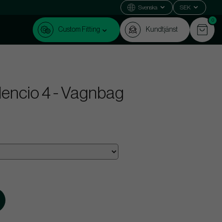
Svenska
SEK
0
Custom Fitting
Kundtjänst
lencio 4 - Vagnbag