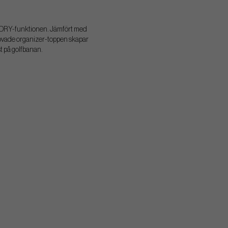
i-DRY-funktionen. Jämfört med
rövade organizer-toppen skapar
st på golfbanan.