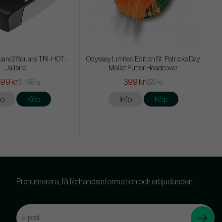
are 2 Square TRI-HOT -
Odyssey Limited Edition St. Patricks Day
Jailbird
Mallet Putter Headcover
899 kr
399 kr
6 499 kr
629 kr
fo
Köp
Info
Köp
Prenumerera, få förhandsinformation och erbjudanden.