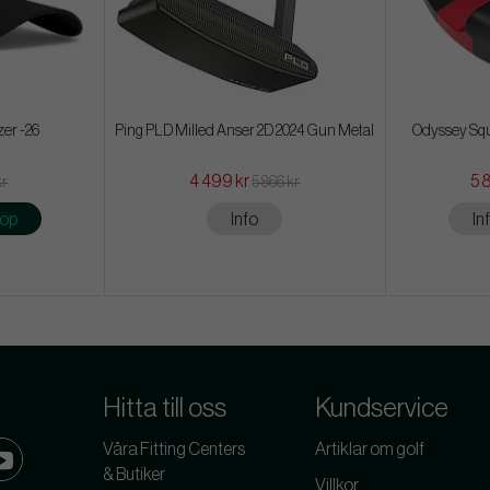
zer -26
Ping PLD Milled Anser 2D 2024 Gun Metal
Odyssey Squ
4 499 kr
5 
kr
5 866 kr
öp
Info
In
Hitta till oss
Kundservice
Våra Fitting Centers
Artiklar om golf
& Butiker
Villkor