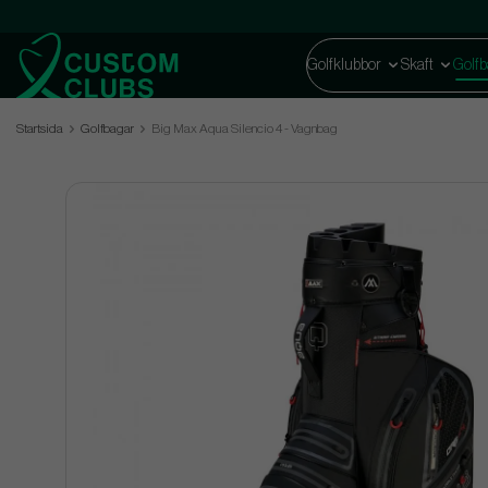
Golfklubbor
Skaft
Golfb
Startsida
Golfbagar
Big Max Aqua Silencio 4 - Vagnbag