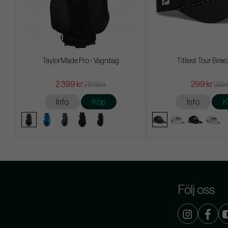
TaylorMade Pro - Vagnbag
Titleist Tour Bree
2 399 kr
299 kr
2 949 kr
399 
Info
Köp
Info
K
Följ oss