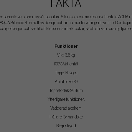
FAKTA
en senaste versionen av vår populära Silencio-serie med den vattentäta AQUA 
 AQUA Silencio 4 en helt ny design och ännu mer förvaringsutrymme. Den bep
a i golfbagen och ser till att klubborna inte krockar, så att du kan röra dig ljudlö
Funktioner
Vikt: 3,8 kg
100% Vattentät
Topp: 14-vägs
Antal fickor: 9
Toppstorlek: 9,5 tum
Ytterligare funktioner:
Vadderad axelrem
Hållare för handske
Regnskydd