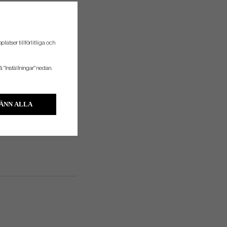
atser tillförlitliga och
å "Inställningar" nedan.
ÄNN ALLA