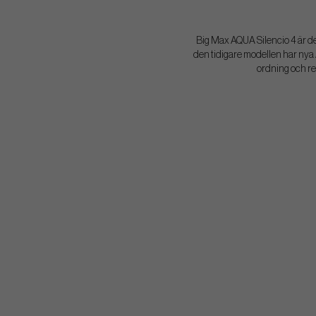
Big Max AQUA Silencio 4 är d
den tidigare modellen har nya
ordning och red