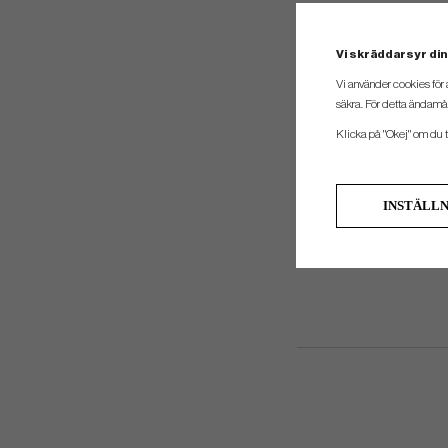
Vi skräddarsyr din
Vi använder cookies för 
säkra. För detta ändamål
Klicka på "Okej" om du ti
INSTÄLL