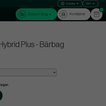
Svenska
SEK
0
Custom Fitting
Kundtjänst
 Hybrid Plus - Bärbag
dagar.