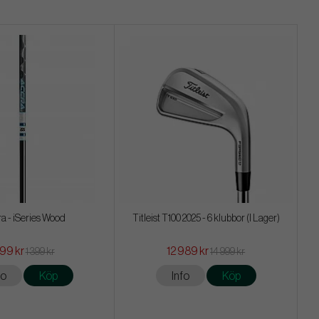
a - iSeries Wood
Titleist T100 2025 - 6 klubbor (I Lager)
99 kr
12 989 kr
1 399 kr
14 999 kr
fo
Köp
Info
Köp