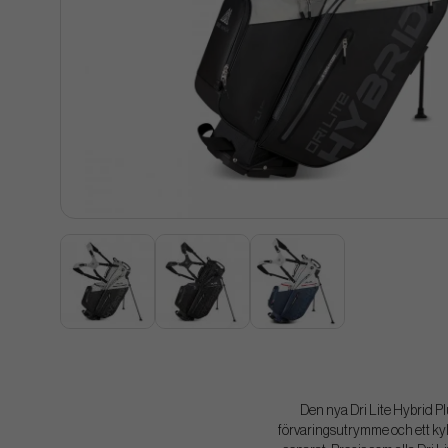
Den nya Dri Lite Hybrid Pl
förvaringsutrymme och ett kyl