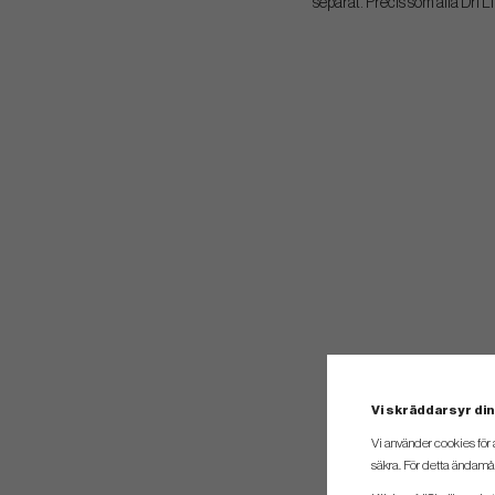
separat. Precis som alla Dri L
Vi skräddarsyr din
Vi använder cookies för 
säkra. För detta ändamål