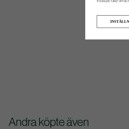
Klicka på "Okej" om du ti
INSTÄLL
Andra köpte även