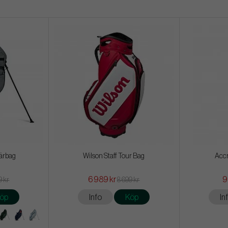
ärbag
Wilson Staff Tour Bag
Accr
6 989 kr
9
9 kr
8 699 kr
öp
Info
Köp
In