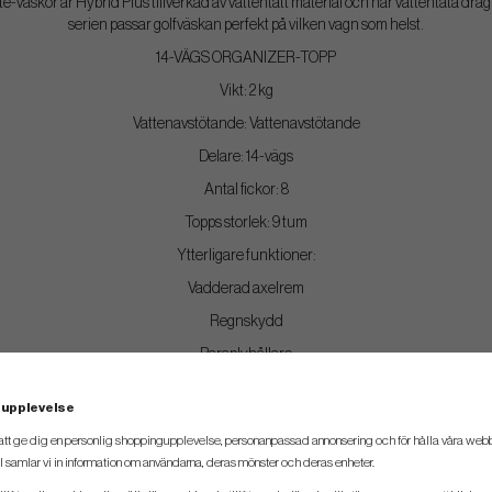
ite-väskor är Hybrid Plus tillverkad av vattentätt material och har vattentäta dr
serien passar golfväskan perfekt på vilken vagn som helst.
14-VÄGS ORGANIZER-TOPP
Vikt: 2 kg
Vattenavstötande: Vattenavstötande
Delare: 14-vägs
Antal fickor: 8
Topps storlek: 9 tum
Ytterligare funktioner:
Vadderad axelrem
Regnskydd
Paraplyhållare
 upplevelse
att ge dig en personlig shoppingupplevelse, personanpassad annonsering och för hålla våra webbpl
 samlar vi in information om användarna, deras mönster och deras enheter.