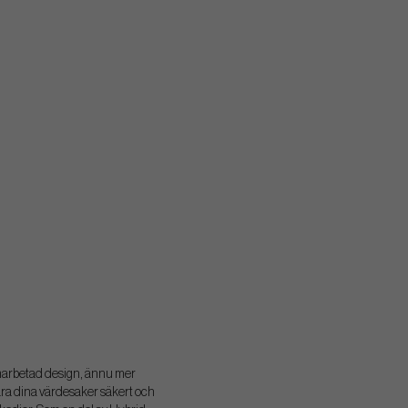
 omarbetad design, ännu mer
ara dina värdesaker säkert och