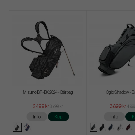
Mizuno BR-DX 2024 - Bärbag
Ogio Shadow - B
2 499 kr
3 899 kr
3 799 kr
4 99
Info
Köp
Info
K