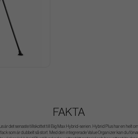
FAKTA
us är det senaste tillskottet till Big Max Hybrid-serien. Hybrid Plus har en helt
fack som är dubbelt så stort. Med den integrerade Value Organizer kan du förv