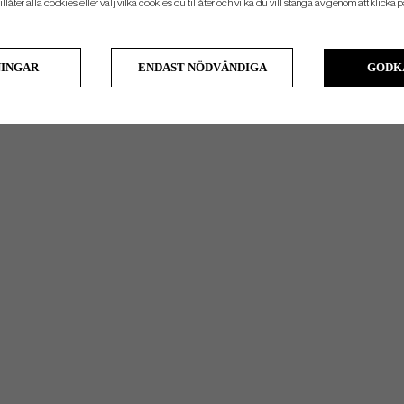
llåter alla cookies eller välj vilka cookies du tillåter och vilka du vill stänga av genom att klicka p
NINGAR
ENDAST NÖDVÄNDIGA
GODK