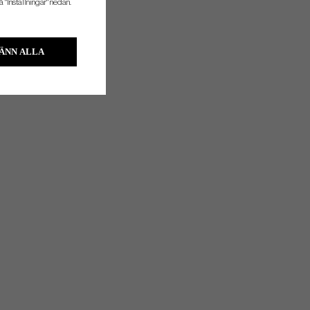
å "Inställningar" nedan.
ÄNN ALLA