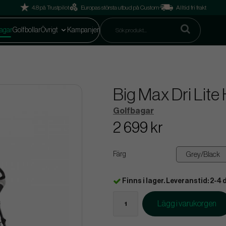
4.8 på Trustpilot
Europas största utbud på Custom
Alltid fri frakt
agar
Golfbollar
Övrigt
Kampanjer
Big Max Dri Lite
Golfbagar
2 699 kr
Färg
Finns i lager. Leveranstid: 2-4 
Lägg i varukorgen