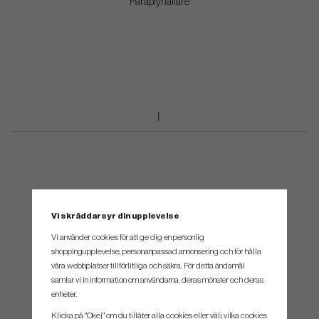
Paraplyhållare
Vi skräddarsyr din upplevelse
Vi använder cookies för att ge dig en personlig
shoppingupplevelse, personanpassad annonsering och för hålla
våra webbplatser tillförlitliga och säkra. För detta ändamål
samlar vi in information om användarna, deras mönster och deras
enheter.
Klicka på "Okej" om du tillåter alla cookies eller välj vilka cookies