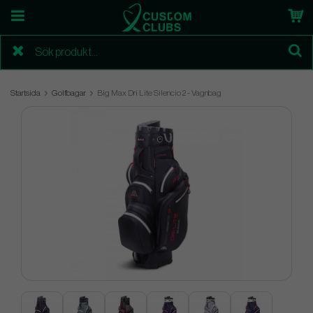
Startsida
Golfbagar
Big Max Dri Lite Silencio 2 - Vagnbag