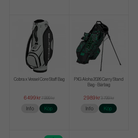
Cobra x Vessel Core Staff Bag
PXG Aloha 2026 Carry Stand
Bag - Bärbag
6 499 kr
2 989 kr
7 999 kr
3 799 kr
Info
Köp
Info
Köp