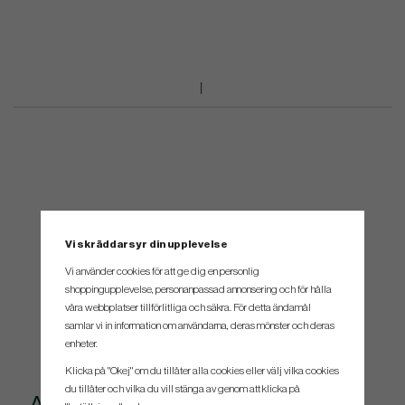
Vi skräddarsyr din upplevelse
Vi använder cookies för att ge dig en personlig
shoppingupplevelse, personanpassad annonsering och för hålla
våra webbplatser tillförlitliga och säkra. För detta ändamål
samlar vi in information om användarna, deras mönster och deras
enheter.
Klicka på "Okej" om du tillåter alla cookies eller välj vilka cookies
du tillåter och vilka du vill stänga av genom att klicka på