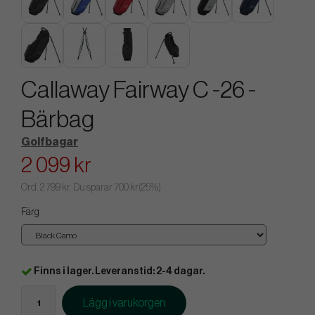
Callaway Fairway C -26 -
Bärbag
Golfbagar
2 099 kr
Ord.
2 799 kr
. Du sparar
700 kr
(
25
%)
Färg
Finns i lager. Leveranstid: 2-4 dagar.
Lägg i varukorgen