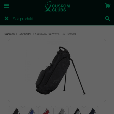
Startsida
Golfbagar
Callaway Fairway C -26 - Bärbag