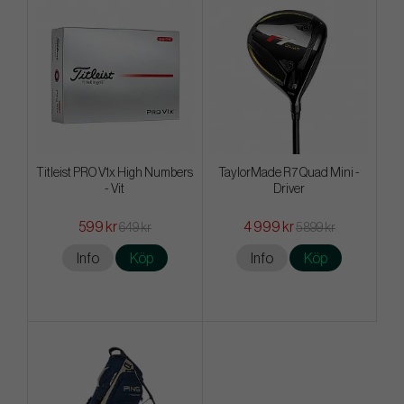
Titleist PRO V1x High Numbers
TaylorMade R7 Quad Mini -
- Vit
Driver
599 kr
4 999 kr
649 kr
5 899 kr
Info
Köp
Info
Köp