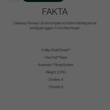
FAKTA
Callaway Fairway C är en kompakt och stilren bärbag som är
smidig på ryggen. Finns i flera färger.
- 4-Way Shaft Shield™
- Flex Pod™ Base
- Anamatic™ Strap System
- Weight: 2.2 KG
- Dividers: 4
- Pockets: 8