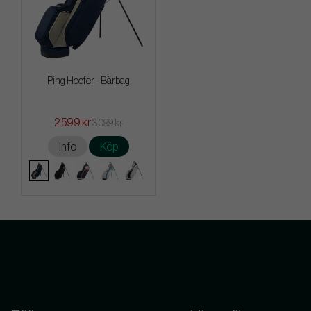
Ping Hoofer - Bärbag
2 599 kr
3 099 kr
Info
Köp