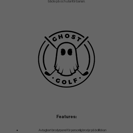
både på och utanför banan.
Features:
Avtagbart brodyrpanel för personlig brodyr på bollfickan