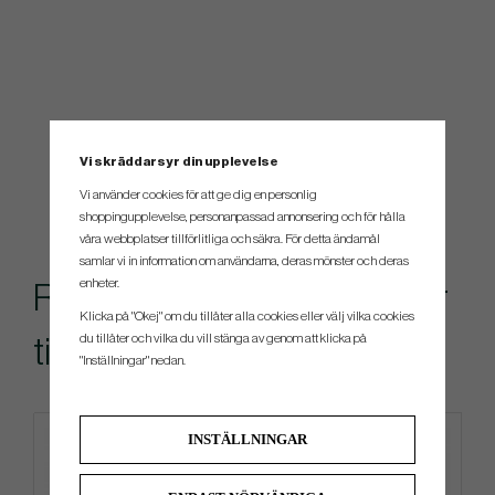
Vi skräddarsyr din upplevelse
Vi använder cookies för att ge dig en personlig
shoppingupplevelse, personanpassad annonsering och för hålla
våra webbplatser tillförlitliga och säkra. För detta ändamål
samlar vi in information om användarna, deras mönster och deras
enheter.
Rekommenderade tillbehör
Klicka på "Okej" om du tillåter alla cookies eller välj vilka cookies
du tillåter och vilka du vill stänga av genom att klicka på
till denna produkt
"Inställningar" nedan.
INSTÄLLNINGAR