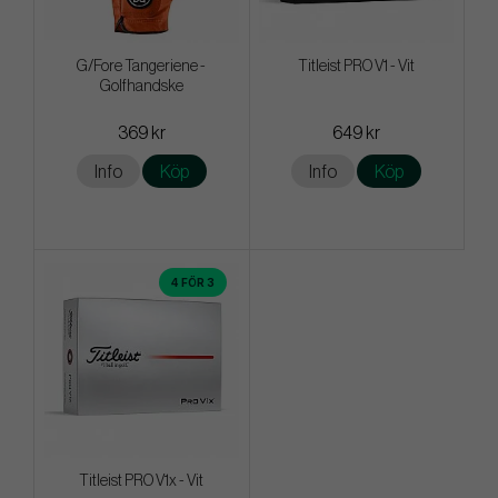
G/Fore Tangeriene -
Titleist PRO V1 - Vit
Golfhandske
369 kr
649 kr
Info
Köp
Info
Köp
4 FÖR 3
Titleist PRO V1x - Vit