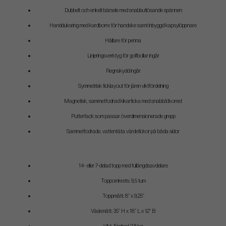
Dubbelt och enkelt bärsele med snabbutlösande spännen
Handduksring med kardborre för handske samt inbyggd kapsylöppnare
Hållare för penna
Linjeringsverktyg för golfbollar ingår
Regnskydd ingår
Symmetrisk ficklayout för jämn viktfördelning
Magnetisk, sammetfodrad kikarficka med snabbåtkomst
Putterfack som passar överdimensionerade grepp
Sammetfodrade, vattentäta värdefickor på båda sidor
14- eller 7-delad topp med fullängdsavdelare
Toppomkrets: 9,5 tum
Toppmått: 8” x 9,25”
Väskmått: 35” H x 18” L x 12” B