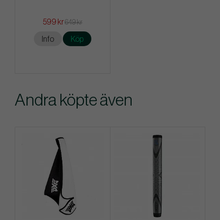
599 kr
649 kr
Info
Köp
Andra köpte även