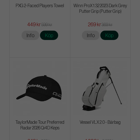
PXG 2-Faced Players Towel
Winn ProX 1.32 2023 Dark Grey
Putter Grip (Putter Grip)
449 kr
269 kr
599 kr
369 kr
Info
Köp
Info
Köp
TaylorMade Tour Preferred
Vessel VLX 2.0 - Bärbag
Radar 2026 Qi4D Keps