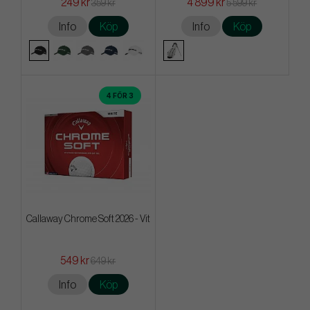
249 kr
4 899 kr
359 kr
5 599 kr
Info
Köp
Info
Köp
4 FÖR 3
Callaway Chrome Soft 2026 - Vit
549 kr
649 kr
Info
Köp