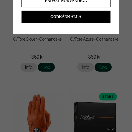
ENDAST NÖDVÄNDIGA
GODKÄNN ALLA
G/Fore Clover - Golfhandske
G/Fore Azure - Golfhandske
369 kr
369 kr
Info
Köp
Info
Köp
4 FÖR 3