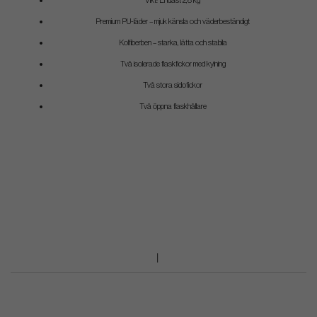
Vikt: Endast 2,8 kg
Premium PU-läder – mjuk känsla och väderbeständigt
Kolfiberben – starka, lätta och stabila
Två isolerade flaskfickor med kylning
Två stora sidofickor
Två öppna flaskhållare