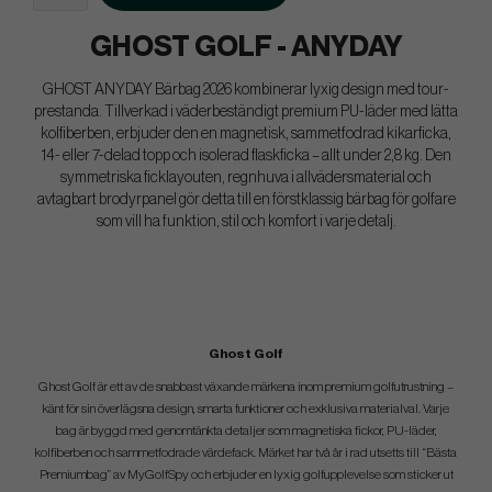
GHOST GOLF - ANYDAY
GHOST ANYDAY Bärbag 2026 kombinerar lyxig design med tour-
prestanda. Tillverkad i väderbeständigt premium PU-läder med lätta
kolfiberben, erbjuder den en magnetisk, sammetfodrad kikarficka,
14- eller 7-delad topp och isolerad flaskficka – allt under 2,8 kg. Den
symmetriska ficklayouten, regnhuva i allvädersmaterial och
avtagbart brodyrpanel gör detta till en förstklassig bärbag för golfare
som vill ha funktion, stil och komfort i varje detalj.
Ghost Golf
Ghost Golf är ett av de snabbast växande märkena inom premium golfutrustning –
känt för sin överlägsna design, smarta funktioner och exklusiva materialval. Varje
bag är byggd med genomtänkta detaljer som magnetiska fickor, PU-läder,
kolfiberben och sammetfodrade värdefack. Märket har två år i rad utsetts till “Bästa
Premiumbag” av MyGolfSpy och erbjuder en lyxig golfupplevelse som sticker ut