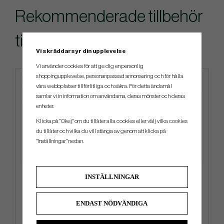
Rekommenderade tillbehör
till denna produkt
Vi skräddarsyr din upplevelse
Vi använder cookies för att ge dig en personlig
shoppingupplevelse, personanpassad annonsering och för hålla
våra webbplatser tillförlitliga och säkra. För detta ändamål
samlar vi in information om användarna, deras mönster och deras
enheter.
Klicka på "Okej" om du tillåter alla cookies eller välj vilka cookies
du tillåter och vilka du vill stänga av genom att klicka på
"Inställningar" nedan.
G/Fore Azure - Golfhandske
G/Fore Tangeriene -
INSTÄLLNINGAR
Golfhandske
369 kr
369 kr
ENDAST NÖDVÄNDIGA
Info
Köp
Info
Köp