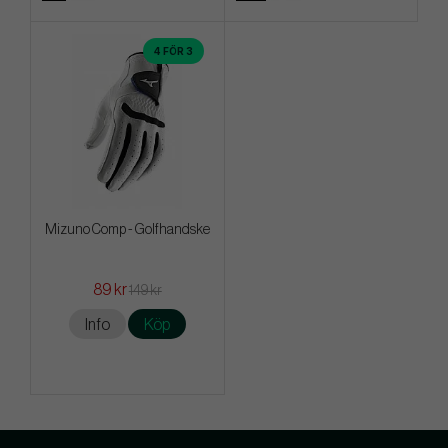
4 FÖR 3
Mizuno Comp - Golfhandske
89 kr
149 kr
Info
Köp