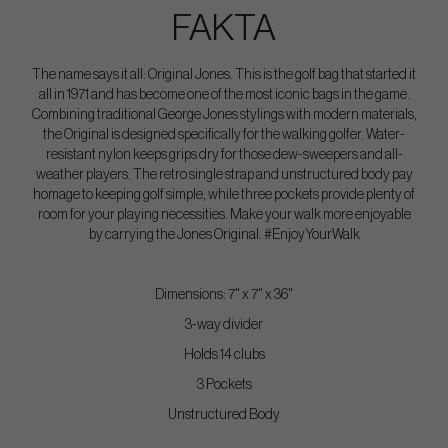
FAKTA
The name says it all: Original Jones. This is the golf bag that started it
all in 1971 and has become one of the most iconic bags in the game.
Combining traditional George Jones stylings with modern materials,
the Original is designed specifically for the walking golfer. Water-
resistant nylon keeps grips dry for those dew-sweepers and all-
weather players. The retro single strap and unstructured body pay
homage to keeping golf simple, while three pockets provide plenty of
room for your playing necessities. Make your walk more enjoyable
by carrying the Jones Original. #EnjoyYourWalk
Dimensions: 7" x 7" x 36"
3-way divider
Holds 14 clubs
3 Pockets
Unstructured Body