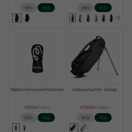
Info
Köp
Info
Köp
+2
Malbon Fairwayood Headcover
Callaway Summit - Bärbag
1 299 kr
4 599 kr
1 549 kr
5 299 kr
Info
Köp
Info
Köp