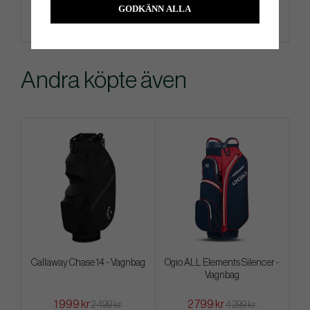
GODKÄNN ALLA
Andra köpte även
Callaway Chase 14 - Vagnbag
Ogio ALL Elements Silencer -
Vagnbag
1 999 kr
2 799 kr
2 499 kr
4 299 kr