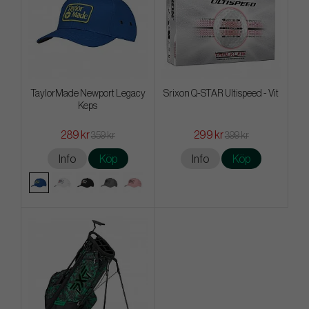
TaylorMade Newport Legacy
Srixon Q-STAR Ultispeed - Vit
Keps
289 kr
299 kr
359 kr
399 kr
Info
Köp
Info
Köp