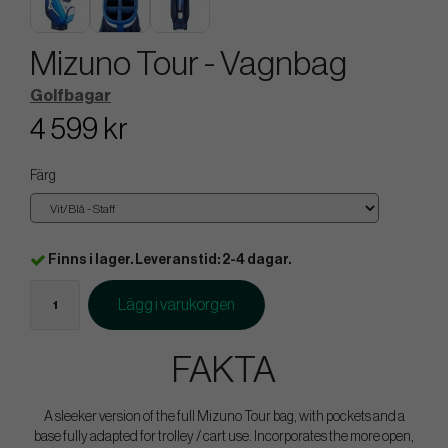
Mizuno Tour - Vagnbag
Golfbagar
4 599 kr
Färg
Finns i lager. Leveranstid: 2-4 dagar.
Lägg i varukorgen
FAKTA
A sleeker version of the full Mizuno Tour bag, with pockets and a
base fully adapted for trolley / cart use. Incorporates the more open,