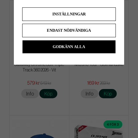
4 FÖR 3
4 FÖR 3
INSTÄLLNINGAR
ENDAST NÖDVÄNDIGA
GODKÄNN ALLA
Callaway Chrome Soft Triple
Mizuno Tour - Golfhandske
Track 360 2026 - Vit
579 kr
169 kr
649 kr
269 kr
Info
Köp
Info
Köp
4 FÖR 3