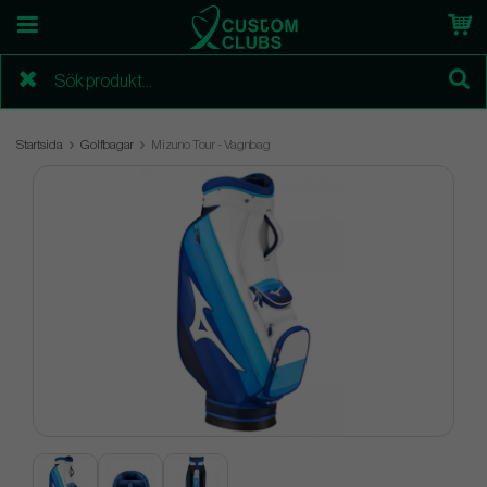
Startsida
Golfbagar
Mizuno Tour - Vagnbag