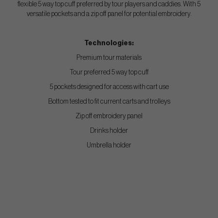
flexible 5 way top cuff preferred by tour players and caddies. With 5
versatile pockets and a zip off panel for potential embroidery.
Technologies:
Premium tour materials
Tour preferred 5 way top cuff
5 pockets designed for access with cart use
Bottom tested to fit current carts and trolleys
Zip off embroidery panel
Drinks holder
Umbrella holder