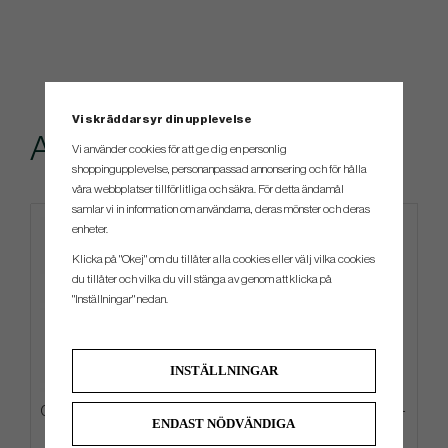
Vi skräddarsyr din upplevelse
Andra köpte även
Vi använder cookies för att ge dig en personlig
shoppingupplevelse, personanpassad annonsering och för hålla
våra webbplatser tillförlitliga och säkra. För detta ändamål
samlar vi in information om användarna, deras mönster och deras
enheter.
Klicka på "Okej" om du tillåter alla cookies eller välj vilka cookies
du tillåter och vilka du vill stänga av genom att klicka på
"Inställningar" nedan.
INSTÄLLNINGAR
Callaway TA Performance Pro
Ogio Alpha Slim Travel Cover -
ENDAST NÖDVÄNDIGA
Rope -26 Keps
Resefodral