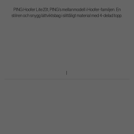
PING Hoofer Lite 231, PING’s mellanmodell i Hoofer-familjen. En
stilren och snygg lättviktsbag i slittåligt material med 4-delad topp.