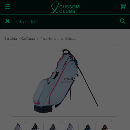
Startsida
Golfbagar
Ping Hoofer Lite - Bärbag