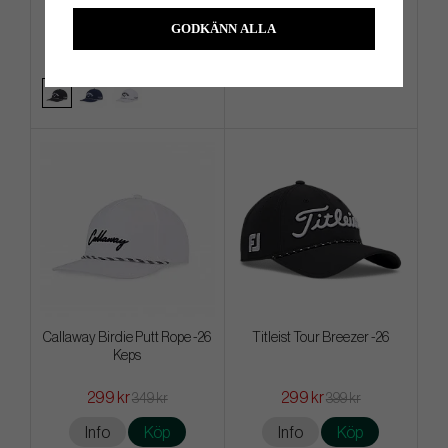
279 kr
2 499 kr
349 kr
2 999 kr
GODKÄNN ALLA
Info
Köp
Info
Köp
Callaway Birdie Putt Rope -26
Titleist Tour Breezer -26
Keps
299 kr
299 kr
349 kr
399 kr
Info
Köp
Info
Köp