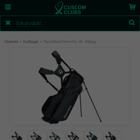
Startsida
Golfbagar
TaylorMade Storm Dry -26 - Bärbag