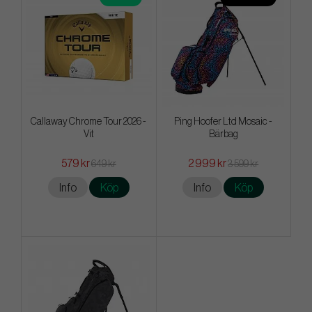
Callaway Chrome Tour 2026 -
Ping Hoofer Ltd Mosaic -
Vit
Bärbag
579 kr
2 999 kr
649 kr
3 599 kr
Info
Köp
Info
Köp