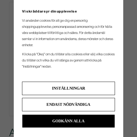
Vi skräddarsyr din upplevelse
Vi använder cookies för att ge dig en personlig
shoppingupplevelse, personanpassad annonsering och för hålla
våra webbplatser tillförlitliga och säkra. För detta ändamål
samlar vi in information om användarna, deras mönster och deras
enheter.
Klicka på "Okej" om du tillåter alla cookies eller välj vilka cookies
du tillåter och vilka du vill stänga av genom att klicka på
TaylorMade Microfiber Cart
"Inställningar" nedan.
Towel
229 kr
INSTÄLLNINGAR
Info
Köp
ENDAST NÖDVÄNDIGA
GODKÄNN ALLA
Andra köpte även