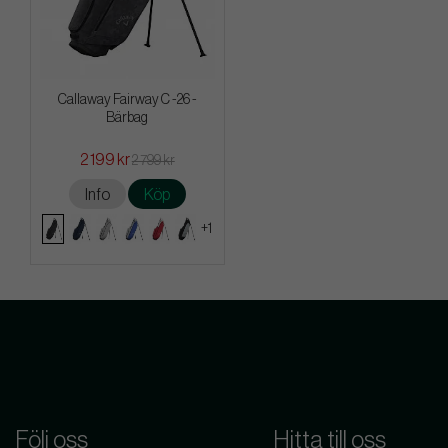
Callaway Fairway C -26 -
Bärbag
2 199 kr
2 799 kr
Info
Köp
+1
Följ oss
Hitta till oss