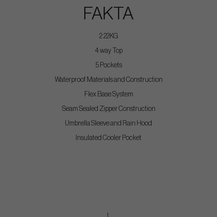
FAKTA
2.22KG
4 way Top
5 Pockets
Waterproof Materials and Construction
Flex Base System
Seam Sealed Zipper Construction
Umbrella Sleeve and Rain Hood
Insulated Cooler Pocket