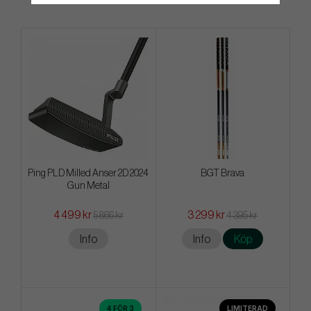
Ping PLD Milled Anser 2D 2024
BGT Brava
Gun Metal
4 499 kr
3 299 kr
5 866 kr
4 395 kr
Info
Info
Köp
4 FÖR 3
LIMITERAD