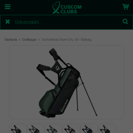
Startsida
Golfbagar
TaylorMade Storm Dry -26 - Bärbag