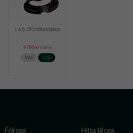
L.A.B - DF 2.1 (Stock Specs)
4 799 kr
5 299 kr
Info
Köp
Följ oss
Hitta till oss