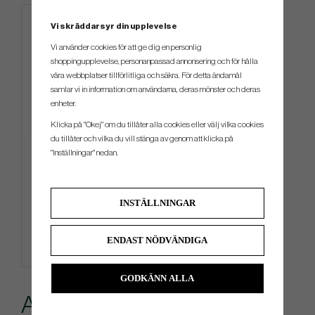
Vi skräddarsyr din upplevelse
Vi använder cookies för att ge dig en personlig
shoppingupplevelse, personanpassad annonsering och för hålla
våra webbplatser tillförlitliga och säkra. För detta ändamål
samlar vi in information om användarna, deras mönster och deras
enheter.
Klicka på "Okej" om du tillåter alla cookies eller välj vilka cookies
du tillåter och vilka du vill stänga av genom att klicka på
TaylorMade Microfiber Cart
"Inställningar" nedan.
Towel
229 kr
INSTÄLLNINGAR
Info
Köp
ENDAST NÖDVÄNDIGA
GODKÄNN ALLA
Andra köpte även