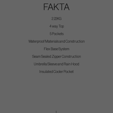
FAKTA
2.22KG
4 way Top
5 Pockets
Waterproof Materials and Construction
Flex Base System
Seam Sealed Zipper Construction
Umbrella Sleeve and Rain Hood
Insulated Cooler Pocket