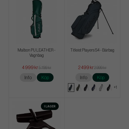
Malbon PU LEATHER -
Titleist Players S4 - Bärbag
Vagnbag
4 999 kr
2 499 kr
5 799 kr
2 999 kr
Info
Köp
Info
Köp
+1
I LAGER