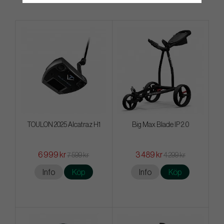
TOULON 2025 Alcatraz H1
Big Max Blade IP 2.0
6 999 kr
3 489 kr
7 599 kr
4 299 kr
Info
Köp
Info
Köp