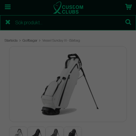
Startsida
Golfbagar
Vessel Sunday III - Bärbag