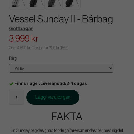
Vessel Sunday III - Bärbag
Golfbagar
3 999 kr
Ord.
4 699 kr
. Du sparar
700 kr
(
15
%)
Färg
Finns i lager. Leveranstid: 2-4 dagar.
Lägg i varukorgen
FAKTA
En Sunday bag designad för de golfare som endast bär med sig det