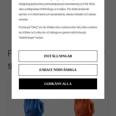
shoppingupplevelse, personanpassad annonsering och för hålla
våra webbplatser tillförlitliga och säkra. För detta ändamål
samlar vi in information om användarna, deras mönster och deras
enheter.
Klicka på "Okej" om du tillåter alla cookies eller välj vilka cookies
du tillåter och vilka du vill stänga av genom att klicka på
"Inställningar" nedan.
Rekommenderade tillbehör
INSTÄLLNINGAR
till denna produkt
ENDAST NÖDVÄNDIGA
GODKÄNN ALLA