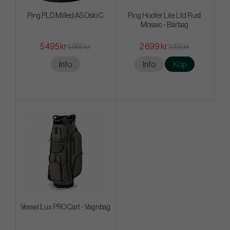
Ping PLD Milled AS Oslo C
Ping Hoofer Lite Ltd Rust
Mosaic - Bärbag
5 495 kr
2 699 kr
6 995 kr
3 199 kr
Info
Info
Köp
Vessel Lux PRO Cart - Vagnbag