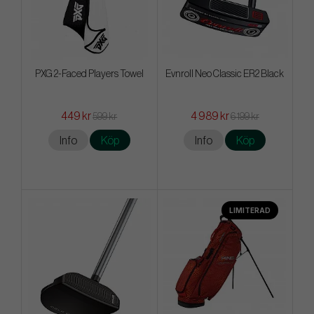
PXG 2-Faced Players Towel
Evnroll Neo Classic ER2 Black
449 kr
4 989 kr
599 kr
6 199 kr
Info
Köp
Info
Köp
LIMITERAD