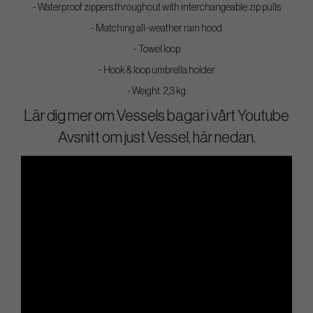
- Waterproof zippers throughout with interchangeable zip pulls
- Matching all-weather rain hood
- Towel loop
- Hook & loop umbrella holder
- Weight: 2,3 kg
Lär dig mer om Vessels bagar i vårt Youtube
Avsnitt om just Vessel, här nedan.