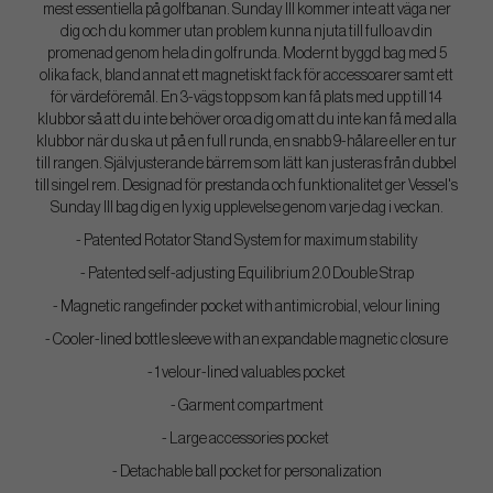
mest essentiella på golfbanan. Sunday III kommer inte att väga ner
dig och du kommer utan problem kunna njuta till fullo av din
promenad genom hela din golfrunda. Modernt byggd bag med 5
olika fack, bland annat ett magnetiskt fack för accessoarer samt ett
för värdeföremål. En 3-vägs topp som kan få plats med upp till 14
klubbor så att du inte behöver oroa dig om att du inte kan få med alla
klubbor när du ska ut på en full runda, en snabb 9-hålare eller en tur
till rangen. Självjusterande bärrem som lätt kan justeras från dubbel
till singel rem. Designad för prestanda och funktionalitet ger Vessel's
Sunday III bag dig en lyxig upplevelse genom varje dag i veckan.
- Patented Rotator Stand System for maximum stability
- Patented self-adjusting Equilibrium 2.0 Double Strap
- Magnetic rangefinder pocket with antimicrobial, velour lining
- Cooler-lined bottle sleeve with an expandable magnetic closure
- 1 velour-lined valuables pocket
- Garment compartment
- Large accessories pocket
- Detachable ball pocket for personalization