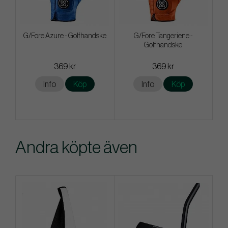
G/Fore Azure - Golfhandske
G/Fore Tangeriene -
Golfhandske
369 kr
369 kr
Info
Köp
Info
Köp
Andra köpte även