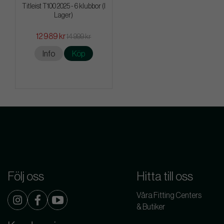
Titleist T100 2025 - 6 klubbor (I
Lager)
12 989 kr
14 999 kr
Info
Köp
Följ oss
Hitta till oss
Våra Fitting Centers
& Butiker