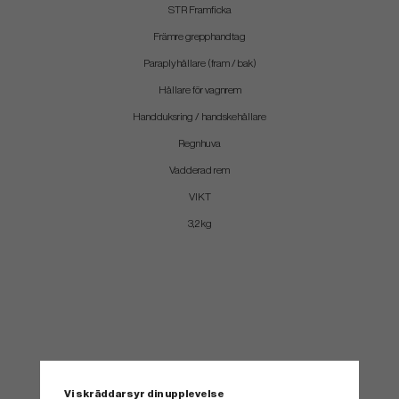
STR Framficka
Främre grepphandtag
Paraplyhållare (fram / bak)
Hållare för vagnrem
Handduksring / handskehållare
Regnhuva
Vadderad rem
VIKT
3,2 kg
Vi skräddarsyr din upplevelse