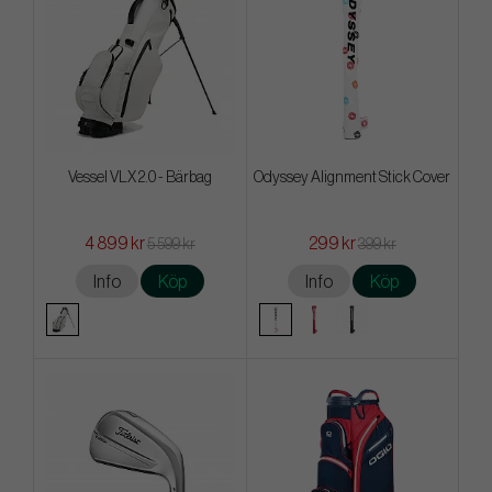
Vessel VLX 2.0 - Bärbag
Odyssey Alignment Stick Cover
4 899 kr
299 kr
5 599 kr
399 kr
Info
Köp
Info
Köp