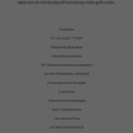
saker som är nödvändiga att ha med sig under golfrundan.
Funktioner
10 "× 9" iLOCK ™ TOPP
9 hållare för järnklubbor
4 Skyddade avdelare
NY Överdimensionerad puttersektion
EXTRA FÖRVARING / 8 FICKOR
2 extra stora fickor för kläder
3 yttre fickor
1 Velour ficka för värdesaker
1 boll / tillbehörsficka
1 stor isolerad ficka
EXTRA EGENSKAPER