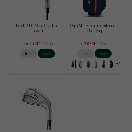
Titleist T250 2025 - 6 klubbor (I
Ogio ALL Elements Silencer -
Lager)
Vagnbag
12 989 kr
2 799 kr
14 999 kr
4 299 kr
Info
Köp
Info
Köp
+2