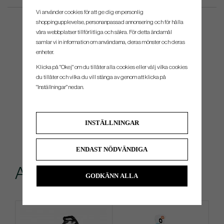
Vi använder cookies för att ge dig en personlig
shoppingupplevelse, personanpassad annonsering och för hålla
våra webbplatser tillförlitliga och säkra. För detta ändamål
samlar vi in information om användarna, deras mönster och deras
enheter.
Klicka på "Okej" om du tillåter alla cookies eller välj vilka cookies
du tillåter och vilka du vill stänga av genom att klicka på
"Inställningar" nedan.
INSTÄLLNINGAR
ENDAST NÖDVÄNDIGA
Andra köpte även
GODKÄNN ALLA