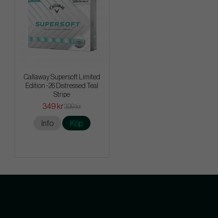
Callaway Supersoft Limited
Edition -26 Distressed Teal
Stripe
349 kr
399 kr
Info
Köp