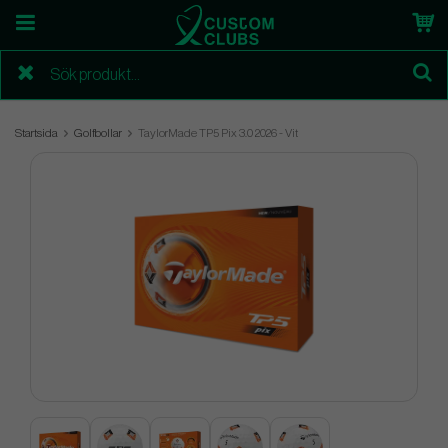
Startsida
Golfbollar
TaylorMade TP5 Pix 3.0 2026 - Vit