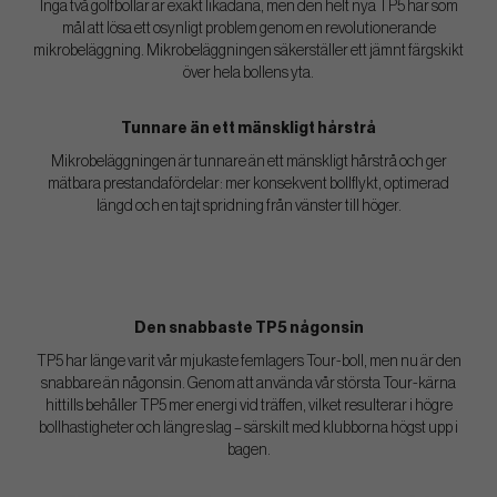
Inga två golfbollar är exakt likadana, men den helt nya TP5 har som
mål att lösa ett osynligt problem genom en revolutionerande
mikrobeläggning. Mikrobeläggningen säkerställer ett jämnt färgskikt
över hela bollens yta
.
Tunnare än ett mänskligt hårstrå
Mikrobeläggningen är tunnare än ett mänskligt hårstrå och ger
mätbara prestandafördelar: mer konsekvent bollflykt, optimerad
längd och en tajt spridning från vänster till höger.
Den snabbaste TP5 någonsin
TP5 har länge varit vår mjukaste femlagers Tour-boll, men nu är den
snabbare än någonsin. Genom att använda vår största Tour-kärna
hittills behåller TP5 mer energi vid träffen, vilket resulterar i högre
bollhastigheter och längre slag – särskilt med klubborna högst upp i
bagen.