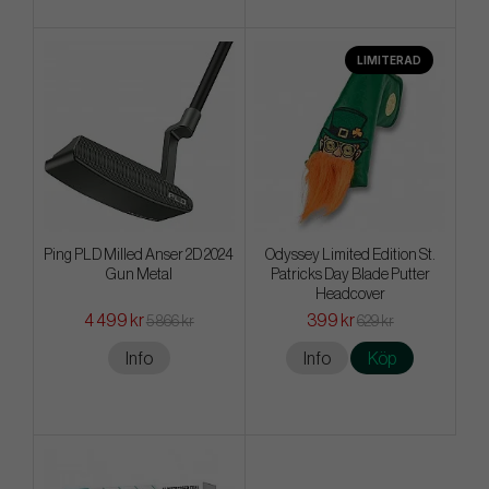
LIMITERAD
Ping PLD Milled Anser 2D 2024
Odyssey Limited Edition St.
Gun Metal
Patricks Day Blade Putter
Headcover
4 499 kr
399 kr
5 866 kr
629 kr
Info
Info
Köp