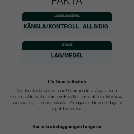
FAKTA
Främsta egenskaper:
KÄNSLA/KONTROLL
ALLSIDIG
Hcp-nivå:
LÅG/MEDEL
It’s Time to Switch
Världens bästa spelare, som 2025 års mästare i Augusta och
karriärens Grand Slam-vinnare Rory McIlroy samt Collin Morikawa,
har redan bytt till den snabbaste TP5 någonsin. Nu är det dags för
dig att byta också.
Hur mikrobeläggningen fungerar