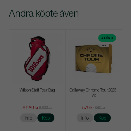
Andra köpte även
4 FÖR 3
Wilson Staff Tour Bag
Callaway Chrome Tour 2026 -
Vit
6 989 kr
579 kr
8 699 kr
649 kr
Info
Köp
Info
Köp