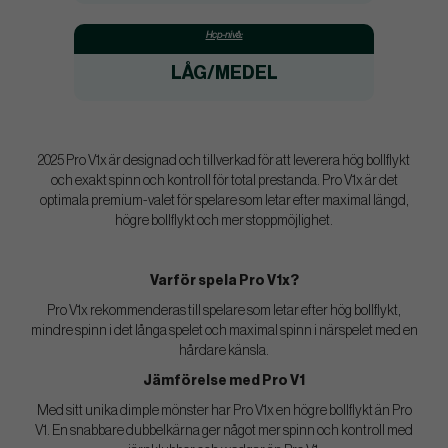
Hcp-nivå:
LÅG/MEDEL
2025 Pro V1x är designad och tillverkad för att leverera hög bollflykt
och exakt spinn och kontroll för total prestanda. Pro V1x är det
optimala premium-valet för spelare som letar efter maximal längd,
högre bollflykt och mer stoppmöjlighet.
Varför spela Pro V1x?
Pro V1x rekommenderas till spelare som letar efter hög bollflykt,
mindre spinn i det långa spelet och maximal spinn i närspelet med en
hårdare känsla.
Jämförelse med Pro V1
Med sitt unika dimple mönster har Pro V1x en högre bollflykt än Pro
V1. En snabbare dubbelkärna ger något mer spinn och kontroll med