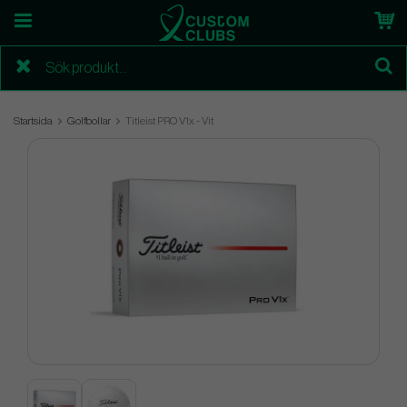
Startsida
Golfbollar
Titleist PRO V1x - Vit