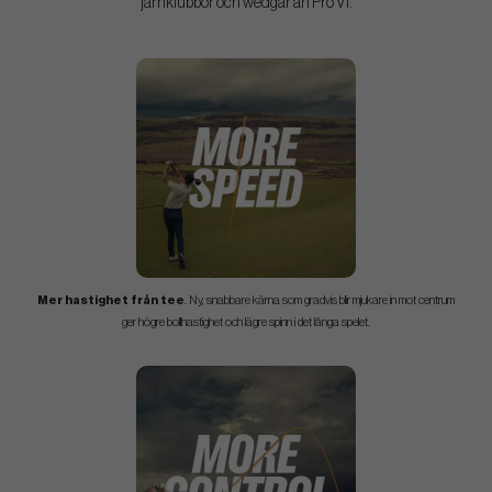
järnklubbor och wedgar än Pro V1.
Mer hastighet från tee
. Ny, snabbare kärna som gradvis blir mjukare in mot centrum
ger högre bollhastighet och lägre spinn i det långa spelet.