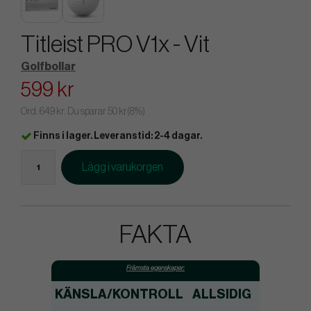
Titleist PRO V1x - Vit
Golfbollar
599 kr
Ord.
649 kr
. Du sparar
50 kr
(
8
%)
Finns i lager. Leveranstid: 2-4 dagar.
Lägg i varukorgen
FAKTA
Främsta egenskaper:
KÄNSLA/KONTROLL
ALLSIDIG