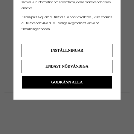
samlar vi in information om användarna, deras mönster och deras
och en ny fastare kärna ger mer spinn med wedgarna och utmärkt kontroll runt green.
enheter.
Klicka på "Okej" om du tillåter alla cookies eller välj vilka cookies
du tillåter och vilka du vill stänga av genom att klicka på
"Inställningar" nedan.
INSTÄLLNINGAR
ENDAST NÖDVÄNDIGA
GODKÄNN ALLA