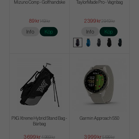
Mizuno Comp - Golfhandske
TaylorMade Pro - Vagnbag
89 kr
2 399 kr
149 kr
2 949 kr
Info
Köp
Info
Köp
PXG Xtreme Hybrid Stand Bag -
Garmin Approach S50
Bärbag
3 699 kr
3 999 kr
4 989 kr
5 199 kr