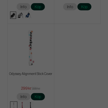
Info
Köp
Info
Köp
Odyssey Alignment Stick Cover
299 kr
399 kr
Info
Köp