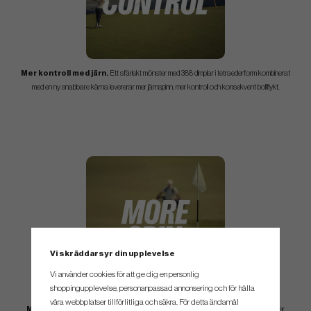
Mer kontroll med järn.
Ett sfäriskt mönster med 388 dimplar i tetraederform kombinerat
med en ny snabbare kärna levererar mer järnspinn, mer kontroll och konsekvent bollflykt.
Vi skräddarsyr din upplevelse
Vi använder cookies för att ge dig en personlig
shoppingupplevelse, personanpassad annonsering och för hålla
våra webbplatser tillförlitliga och säkra. För detta ändamål
Mer spinn på närspelsslag runt green.
Ett mjukt, gjutet skal i uretanelastomer