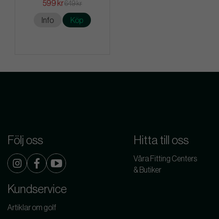
599 kr
649 kr
Info
Köp
Följ oss
Hitta till oss
Våra Fitting Centers
& Butiker
Kundservice
Artiklar om golf