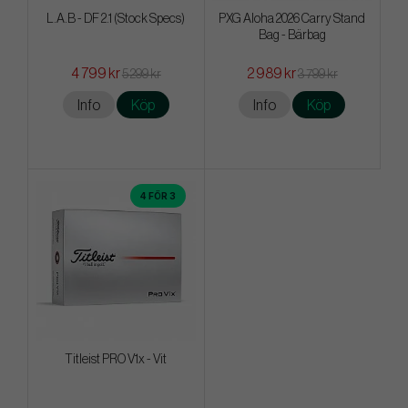
L.A.B - DF 2.1 (Stock Specs)
PXG Aloha 2026 Carry Stand
Bag - Bärbag
4 799 kr
2 989 kr
5 299 kr
3 799 kr
Info
Köp
Info
Köp
4 FÖR 3
Titleist PRO V1x - Vit