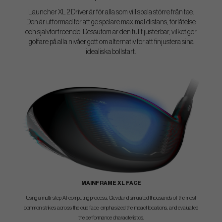
Launcher XL 2 Driver är för alla som vill spela större från tee.
Den är utformad för att ge spelare maximal distans, förlåtelse
och självförtroende. Dessutom är den fullt justerbar, vilket ger
golfare på alla nivåer gott om alternativ för att finjustera sina
idealiska bollstart.
MAINFRAME XL FACE
Using a multi-step AI computing process, Cleveland simulated thousands of the most
common strikes across the club face, emphasized the impact locations, and evaluated
the performance characteristics.