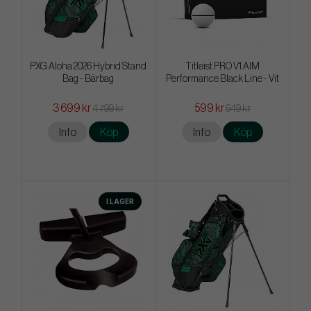
PXG Aloha 2026 Hybrid Stand
Titleist PRO V1 AIM
Bag - Bärbag
Performance Black Line - Vit
3 699 kr
599 kr
4 799 kr
649 kr
Info
Köp
Info
Köp
I LAGER