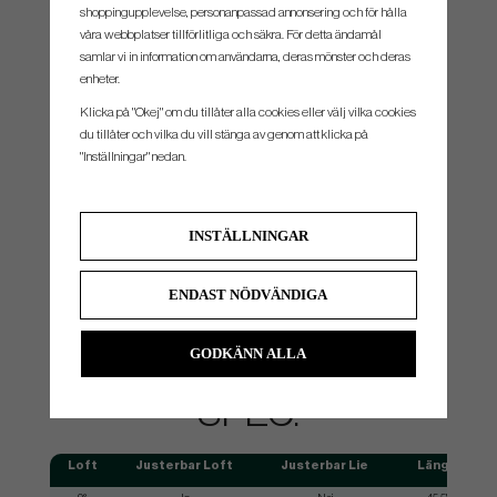
shoppingupplevelse, personanpassad annonsering och för hålla
våra webbplatser tillförlitliga och säkra. För detta ändamål
samlar vi in information om användarna, deras mönster och deras
enheter.
Klicka på "Okej" om du tillåter alla cookies eller välj vilka cookies
du tillåter och vilka du vill stänga av genom att klicka på
"Inställningar" nedan.
REBOUND FRAME
INSTÄLLNINGAR
Here's what sets Launcher XL 2 apart from other Drivers - the unique ability to flex
twice. Like a spring within a spring, Rebound Frame technology adds a second ring of
ENDAST NÖDVÄNDIGA
flexibility that sits just behind the face, supported by extra stiffness in the rear of the
clubhead. At impact, these dual flex zones activate simultaneously, increasing the
amount of energy transferred into the ball for more ball speed and amplified distance.
GODKÄNN ALLA
SPEC.
Loft
Justerbar Loft
Justerbar Lie
Längd