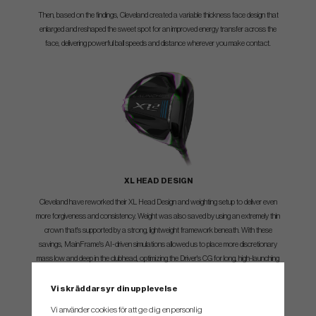
Then, based on the findings, Cleveland created a variable thickness face design that
enlarged and reshaped the sweet spot for an improved energy transfer across the
face, delivering powerful ball speeds and distance wherever you make contact.
XL HEAD DESIGN
Cleveland have reworked their XL Head Design and weighting setup to deliver even
more forgiveness and consistency. Weight was also saved by using an extremely thin
crown that's supported by a strong, lightweight framework beneath. With these
savings, MainFrame's AI-driven simulations allowed us to place more discretionary
mass low and deep in the clubhead, optimizing the Driver's CG for long, high-launching
ball flight.
Vi skräddarsyr din upplevelse
Vi använder cookies för att ge dig en personlig