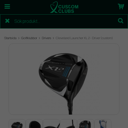
Startsida
Golfklubbor
Drivers
Cleveland Launcher XL 2 - Driver (custom)