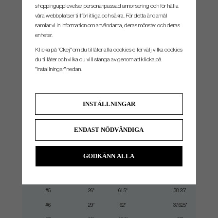
shoppingupplevelse, personanpassad annonsering och för hålla
våra webbplatser tillförlitliga och säkra. För detta ändamål
samlar vi in information om användarna, deras mönster och deras
enheter.
ROBOTIC PRECISION TECHNOLOGY
0317 ST Blades undergo a precision
Klicka på "Okej" om du tillåter alla cookies eller välj vilka cookies
robotic polishing process. Robotic polishing creates an extremely precise manufacturing
du tillåter och vilka du vill stänga av genom att klicka på
process that supports consistent sole and face perimeter geometry with every club
"Inställningar" nedan.
INSTÄLLNINGAR
SPEC.
ENDAST NÖDVÄNDIGA
Klubba
Loft
Lie
Skaftlängd
GODKÄNN ALLA
#3
21°
60.5°
39.5"
#4
23°
61°
38.875"
#5
26°
61.5°
38.25"
#6
29°
62°
37.625"