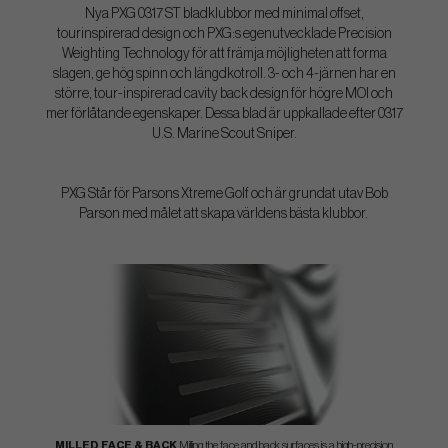
Nya PXG 0317 ST bladklubbor med minimal offset,
tourinspirerad design och PXG:s egenutvecklade Precision
Weighting Technology för att främja möjligheten att forma
slagen, ge hög spinn och längdkotroll. 3- och 4-järnen har en
större, tour-inspirerad cavity back design för högre MOI och
mer förlåtande egenskaper. Dessa blad är uppkallade efter 0317
U.S. Marine Scout Sniper.
PXG Står för Parsons Xtreme Golf och är grundat utav Bob
Parson med målet att skapa världens bästa klubbor.
MILLED FACE & BACK
Milling the face and back surfaces is a high-precision