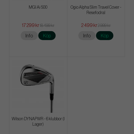
MGI Ai 500
Ogio Alpha Slim Travel Cover -
Resefodral
17 299 kr
2 499 kr
18 499 kr
2 999 kr
Info
Köp
Info
Köp
Wilson DYNAPWR - 6 klubbor (I
Lager)