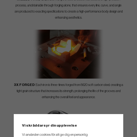
process, unobtainable through forging alone, that ensures every line, curve, and angle
are produced to exacting specifications to create a high-performance body design and
enhancing aesthetics.
3X FORGED
Each iron is three-times forged from 8620 soft carbon steel, creating a
tight grain structure that increases its strength, prolonging the life of the grooves and
enhancing the overall feel and appearance.
Vi skräddarsyr din upplevelse
Vi använder cookies för att ge dig en personlig