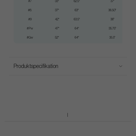
#7
33°
62.5°
37"
#8
37°
63°
36.50"
#9
42°
63.5°
36"
#Pw
47°
64°
35.75"
#Gw
52°
64°
35.5"
Produktspecifikation