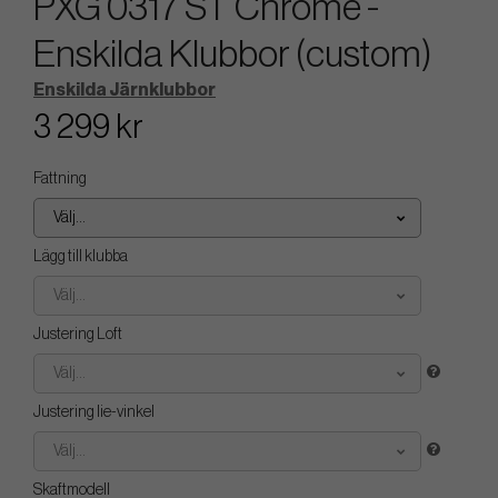
PXG 0317 ST Chrome -
Enskilda Klubbor (custom)
Enskilda Järnklubbor
3 299 kr
Fattning
Välj...
Lägg till klubba
Välj...
Justering Loft
Välj...
Justering lie-vinkel
Välj...
Skaftmodell