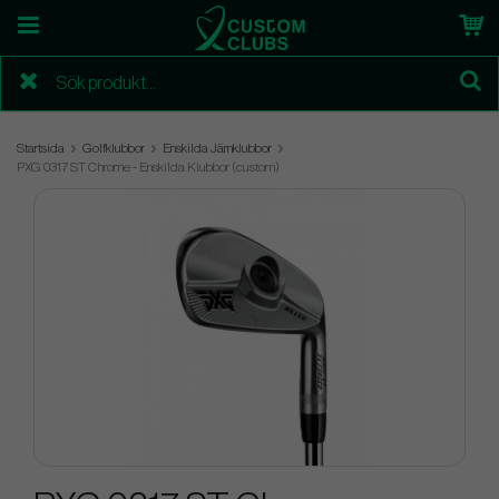
Startsida
Golfklubbor
Enskilda Järnklubbor
PXG 0317 ST Chrome - Enskilda Klubbor (custom)