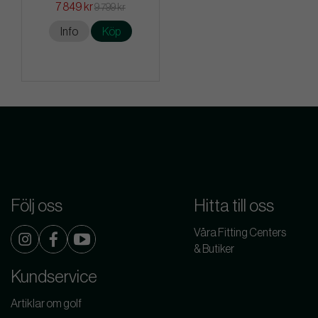
7 849 kr
9 799 kr
Info
Köp
Följ oss
Hitta till oss
Våra Fitting Centers
& Butiker
Kundservice
Artiklar om golf