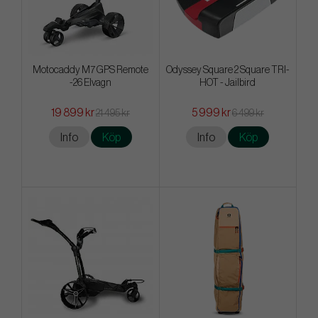
Motocaddy M7 GPS Remote
Odyssey Square 2 Square TRI-
-26 Elvagn
HOT - Jailbird
19 899 kr
5 999 kr
21 495 kr
6 499 kr
Info
Köp
Info
Köp