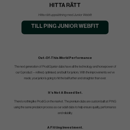
HITTA RÄTT
Hitta rätt uppsättning med Junior Webfit
TILL PING JUNIOR WEBFIT
Out-Of-This-World Performance
The next generation of Prodi G junior clubs have all the technology and horsepower of
our G product — refined, optimised, and built for juniors. With the improvements we’ve
made, your junior is going to hit the ball further and straighter than ever.
It’s Not A Boxed Set.
There’s nothing like Prodi G on the market. The premium clubs are custom built at PING
using the same precision process as our adult clubs to help ensure quality, performance
and reliability.
A Fitting Investment.