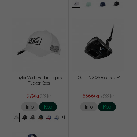
TaylorMade Radar Legacy
TOULON 2025 Alcatraz H1
Tucker Keps
279 kr
6 999 kr
359 kr
7 599 kr
Info
Köp
Info
Köp
+1