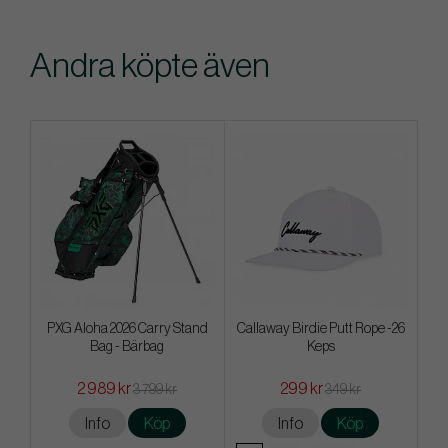
Andra köpte även
PXG Aloha 2026 Carry Stand
Callaway Birdie Putt Rope -26
Bag - Bärbag
Keps
2 989 kr
299 kr
3 799 kr
349 kr
Info
Köp
Info
Köp