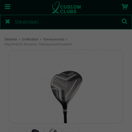
Startsida
Golfklubbor
Fairwaywoods
Ping Prodi G -24 Junior - Fairwaywood (custom)