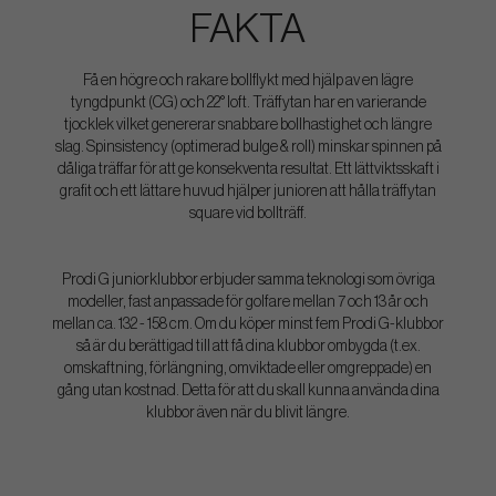
FAKTA
Få en högre och rakare bollflykt med hjälp av en lägre
tyngdpunkt (CG) och 22° loft. Träffytan har en varierande
tjocklek vilket genererar snabbare bollhastighet och längre
slag. Spinsistency (optimerad bulge & roll) minskar spinnen på
dåliga träffar för att ge konsekventa resultat. Ett lättviktsskaft i
grafit och ett lättare huvud hjälper junioren att hålla träffytan
square vid bollträff.
Prodi G juniorklubbor erbjuder samma teknologi som övriga
modeller, fast anpassade för golfare mellan 7 och 13 år och
mellan ca. 132 - 158 cm. Om du köper minst fem Prodi G-klubbor
så är du berättigad till att få dina klubbor ombygda (t.ex.
omskaftning, förlängning, omviktade eller omgreppade) en
gång utan kostnad. Detta för att du skall kunna använda dina
klubbor även när du blivit längre.