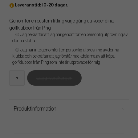
Leveranstid: 10-20 dagar.
Genomför en custom fitting varje gång du köper dina
golfklubbor från Ping
Jag bekräftar att jag har genomfört en personlig utprovning av
denna klubba
Jag har inte genomfört en personlig utprovning av denna
klubba och bekräftar att jag förstår nackdelarna av att köpa
golfklubbor från Ping som inte är utprovade för mig
Lägg i varukorgen
Produktinformation