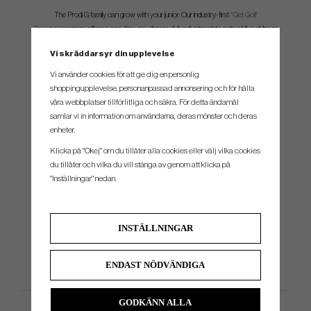
The Prodi G family can grow with your junior. Our industry-first
“Get Golf
Growing”
program offers a one-time, no-charge club adjustment to sets of five clubs or
more purchased in one transaction.
Vi skräddarsyr din upplevelse
Vi använder cookies för att ge dig en personlig
Get Your Junior Golfer Fit For Success.
shoppingupplevelse, personanpassad annonsering och för hålla
Dial-in a full bag of club recommendations for your junior utilising WebFit Junior, our digital
våra webbplatser tillförlitliga och säkra. För detta ändamål
fitting tool. Provide simple inputs about your child’s size and driver distance, and our
samlar vi in information om användarna, deras mönster och deras
algorithms do the rest.
enheter.
Klicka på "Okej" om du tillåter alla cookies eller välj vilka cookies
du tillåter och vilka du vill stänga av genom att klicka på
"Inställningar" nedan.
SPEC.
Loft
Längd
INSTÄLLNINGAR
22°
32 1/4" - 41"
ENDAST NÖDVÄNDIGA
GODKÄNN ALLA