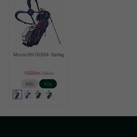
Mizuno BR-D3 2024 - Bärbag
1 999 kr
2 999 kr
Info
Köp