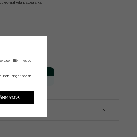
 the overall feel and appearance.
atser tillförlitliga och
Fattning
å "Inställningar" nedan.
H
ÄNN ALLA