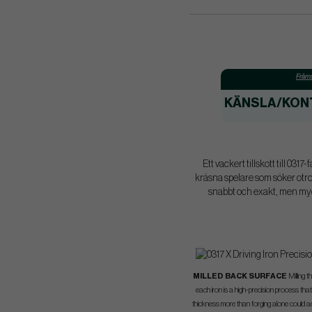
Främs
KÄNSLA/KON
Ett vackert tillskott till 03
kräsna spelare som söker otrol
snabbt och exakt, men mycke
MILLED BACK SURFACE
Milling t
each iron is a high-precision process tha
thickness more than forging alone could ac