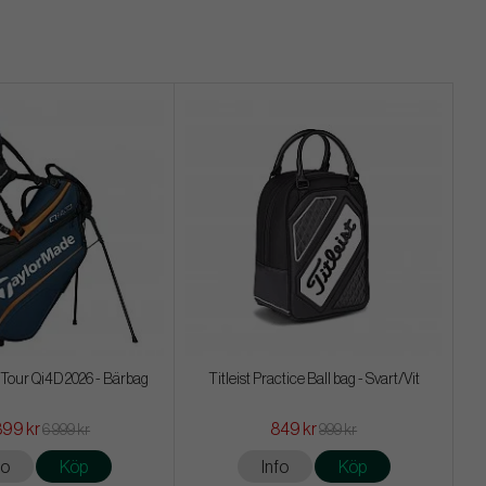
Tour Qi4D 2026 - Bärbag
Titleist Practice Ball bag - Svart/Vit
399 kr
849 kr
6 999 kr
999 kr
fo
Köp
Info
Köp