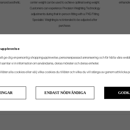
hanced aesthetic.
center weight can be used to achieve optimal swing weight.
enhancing
Customers can experience Precision Weighting Technology
adjustments during their in-person fitting with a PXG Fitting
Specialist. Weighting is not intended to be adjusted after
purchase.
SPEC.
 upplevelse
att ge dig en personlig shoppingupplevelse, personanpassad annonsering och för hålla våra webbpl
 samlar vi in information om användarna, deras mönster och deras enheter.
Loft
Lie
Skaftlängd
llåter alla cookies eller välj vilka cookies du tillåter och vilka du vill stänga av genom att klicka p
18°
60.5°
40.125"
NINGAR
ENDAST NÖDVÄNDIGA
GODK