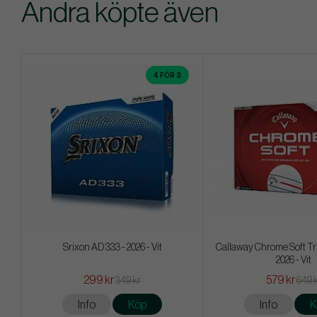
Andra köpte även
4 FÖR 3
Srixon AD 333 - 2026 - Vit
Callaway Chrome Soft Tr
2026 - Vit
299 kr
579 kr
349 kr
649 
Info
Köp
Info
K