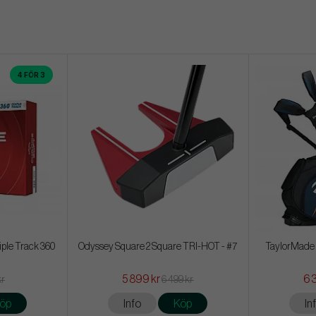
4 FÖR 3
iple Track 360
Odyssey Square 2 Square TRI-HOT - #7
TaylorMade 
5 899 kr
6 
kr
6 499 kr
öp
Info
Köp
In