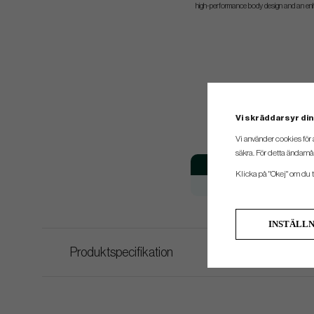
high-performance body design and an en
Vi skräddarsyr din
Vi använder cookies för 
säkra. För detta ändamål
Klubba
Klicka på "Okej" om du ti
#X
INSTÄLL
Produktspecifikation