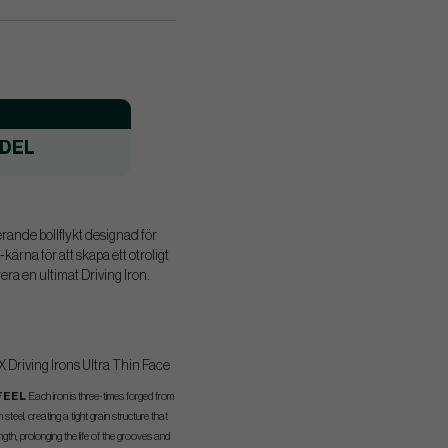
DEL
rerande bollflykt designad för
ärna för att skapa ett otroligt
era en ultimat Driving Iron.
FEEL
Each iron is three-times forged from
steel, creating a tight grain structure that
ngth, prolonging the life of the grooves and