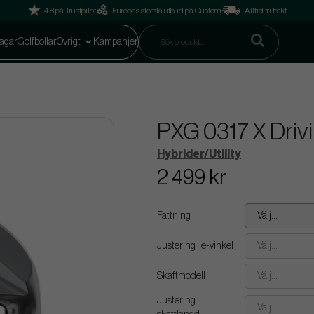
4.8 på Trustpilot
Europas största utbud på Custom
Alltid fri frakt
agar
Golfbollar
Övrigt
Kampanjer
PXG 0317 X Driv
Hybrider/Utility
2 499 kr
Fattning
Välj...
Justering lie-vinkel
Välj...
Skaftmodell
Välj...
Justering
Välj...