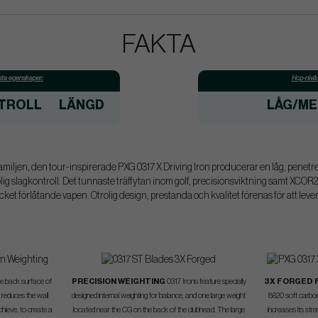
FAKTA
ta egenskaper:
Hcp-nivå:
TROLL
LÄNGD
LÅG/ME
17-familjen, den tour-inspirerade PXG 0317 X Driving Iron producerar en låg, penet
ig slagkontroll. Det tunnaste träffytan inom golf, precisionsviktning samt XCOR2-k
t förlåtande vapen. Otrolig design, prestanda och kvalitet förenas för att lever
he back surface of
PRECISION WEIGHTING
0317 Irons feature specially
3X FORGED 
t reduces the wall
designed internal weighting for balance, and one large weight
8620 soft carbon 
hieve, to create a
located near the CG on the back of the clubhead. The large
increases its stre