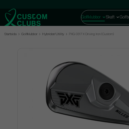
Golfklubbor
Skaft
Golfb
Startsida
Golfklubbor
Hybrider/Utility
PXG 0317 X Driving Iron (Custom)