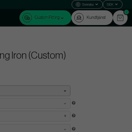
Svenska
SEK
0
Custom Fitting
Kundtjänst
ing Iron (Custom)