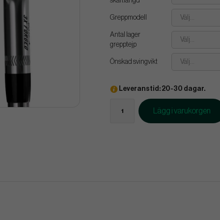
skaftlängd
Greppmodell
Välj...
Antal lager
Välj...
grepptejp
Önskad svingvikt
Välj...
Leveranstid: 20-30 dagar.
Lägg i varukorgen