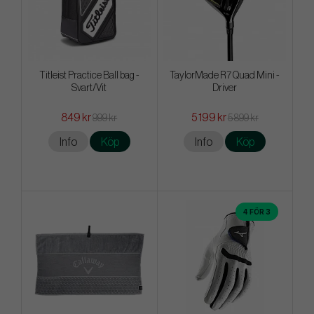
Titleist Practice Ball bag -
TaylorMade R7 Quad Mini -
Svart/Vit
Driver
849 kr
5 199 kr
999 kr
5 899 kr
Info
Köp
Info
Köp
4 FÖR 3