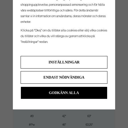
thinner topline and longer blade lengths than its predecessor that seamlessly
shoppingupplevelse, personanpassad annonsering och för hålla
blend with the other Pro Series models to meet a player’s specific needs. All
våra webbplatser tillförlitliga och säkra. För detta ändamål
Pro Series irons feature the same MIM back weight to give fitters more
samlar vi in information om användarna, deras mönster och deras
control to dial in swing weight.
enheter.
Klicka på "Okej" om du tillåter alla cookies eller välj vilka cookies
du tillåter och vilka du vill stänga av genom att klicka på
SPEC.
"Inställningar" nedan.
Klubba
Loft
Lie
Längd
INSTÄLLNINGAR
#3
20.5°
60°
39.00"
#4
23°
60.5°
38.50"
ENDAST NÖDVÄNDIGA
#5
26°
61°
38.00"
#6
30°
61.5°
37.50"
GODKÄNN ALLA
#7
34°
62°
37.00"
#8
38°
62.5°
36.50"
#9
42°
63°
36"
#Pw
46°
63.25°
35.75"