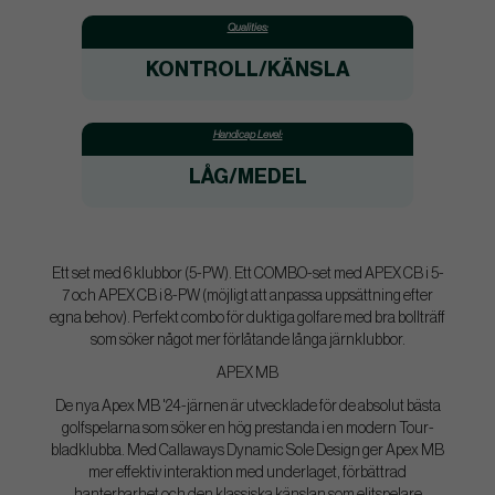
Qualities:
KONTROLL/KÄNSLA
Handicap Level:
LÅG/MEDEL
Ett set med 6 klubbor (5-PW). Ett COMBO-set med APEX CB i 5-
7 och APEX CB i 8-PW (möjligt att anpassa uppsättning efter
egna behov). Perfekt combo för duktiga golfare med bra bollträff
som söker något mer förlåtande långa järnklubbor.
APEX MB
De nya Apex MB '24-järnen är utvecklade för de absolut bästa
golfspelarna som söker en hög prestanda i en modern Tour-
bladklubba. Med Callaways Dynamic Sole Design ger Apex MB
mer effektiv interaktion med underlaget, förbättrad