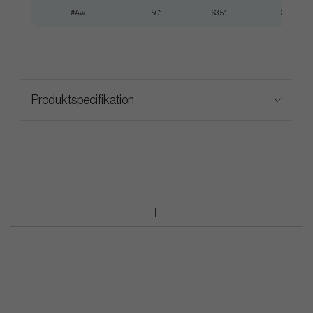
#Aw
50°
63.5°
35.50"
Produktspecifikation