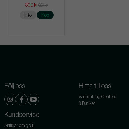
399 kr
629 kr
Info
Köp
Följ oss
Hitta till oss
Våra Fitting Centers
& Butiker
Kundservice
Artiklar om golf