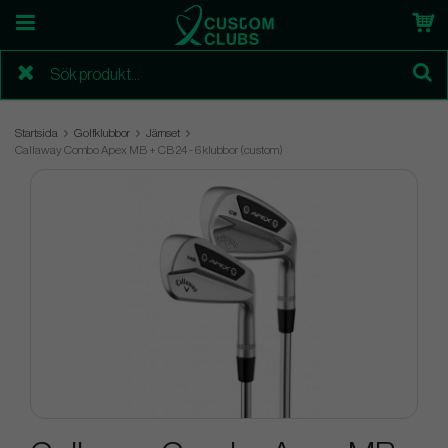
Startsida
Golfklubbor
Järnset
Callaway Combo Apex MB + CB 24 - 6 klubbor (custom)