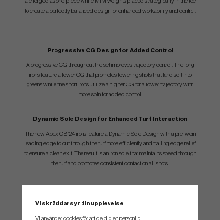
are forged as one-piece while MIM weights placed strategically in the toe
to create a perfectly balanced design for enhanced workability and control.
Progressive CG Design for Added Control
A progressive CG throughout the set improves trajectory control. The long
irons feature a lower CG that promotes towering shots that land soft into
greens while the short irons utilize a higher CG for a lower trajectory with
more spin for added control
Dynamic Sole Design for Enhanced Turf Interaction
The new Apex CB ’24 irons feature a Dynamic Sole Design with a pre-worn
leading edge to cut through the turf more efficiently and trailing edge relief
to ensure a clean exit. The result is an iron sole that maintains speed through
the turf and promotes consistent contact on all shots.
Endless Combo Set Possibilities
The Apex CB ’24 iron combines a classic tour shape with modern design
Vi skräddarsyr din upplevelse
features to create a stunning new look. The Apex CB ‘24 also features a
Vi använder cookies för att ge dig en personlig