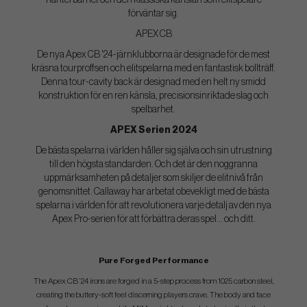
hanterbarhet och den klassiska känslan som elitspelare
förväntar sig.
APEX CB
De nya Apex CB '24-järnklubborna är designade för de mest
kräsna tourproffsen och elitspelarna med en fantastisk bollträff.
Denna tour-cavity back är designad med en helt ny smidd
konstruktion för en ren känsla, precisionsinriktade slag och
spelbarhet.
APEX Serien 2024
De bästa spelarna i världen håller sig själva och sin utrustning
till den högsta standarden. Och det är den noggranna
uppmärksamheten på detaljer som skiljer de elitnivå från
genomsnittet. Callaway har arbetat obevekligt med de bästa
spelarna i världen för att revolutionera varje detalj av den nya
Apex Pro-serien för att förbättra deras spel... och ditt.
Pure Forged Performance
The Apex CB ’24 irons are forged in a 5-step process from 1025 carbon steel,
creating the buttery-soft feel discerning players crave. The body and face