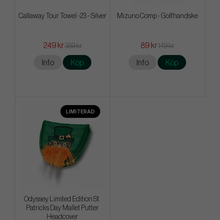
Callaway Tour Towel -23 - Silver
Mizuno Comp - Golfhandske
249 kr
89 kr
389 kr
149 kr
Info
Köp
Info
Köp
LIMITERAD
Odyssey Limited Edition St.
Patricks Day Mallet Putter
Headcover