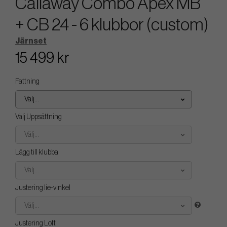
Callaway Combo Apex MB
+ CB 24 - 6 klubbor (custom)
Järnset
15 499 kr
Fattning
Välj...
Välj Uppsättning
Välj...
Lägg till klubba
Välj...
Justering lie-vinkel
Välj...
Justering Loft