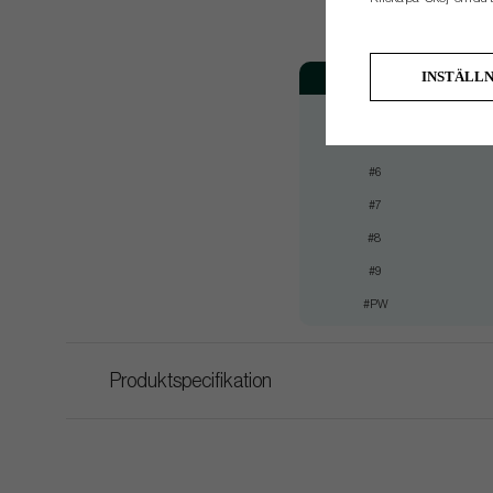
Klubba
INSTÄLL
#4
#5
#6
#7
#8
#9
#PW
Produktspecifikation