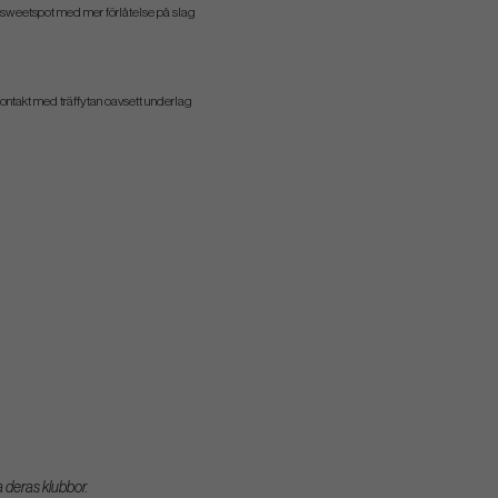
re sweetspot med mer förlåtelse på slag
kontakt med träffytan oavsett underlag
a deras klubbor.