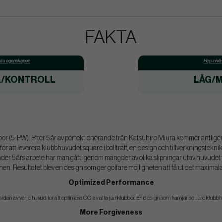
FAKTA
ta egenskaper:
Hcp-nivå:
A/KONTROLL
LÅG/M
bbor (5-PW). Efter 5 år av perfektionerande från Katsuhiro Miura kommer äntlige
för att leverera klubbhuvudet square i bollträff, en design och tillverkningstekni
der 5 års arbete har man gått igenom mängder av olika slipningar utav huvudet fö
onen. Resultatet blev en design som ger golfare möjligheten att få ut det maximala
Optimized Performance
idan av varje huvud för att optimera CG av alla järnklubbor. En design som främjar square klubbhuvud 
More Forgiveness