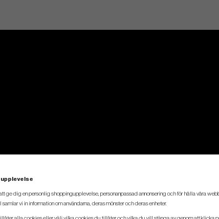
 upplevelse
att ge dig en personlig shoppingupplevelse, personanpassad annonsering och för hålla våra webbpl
 samlar vi in information om användarna, deras mönster och deras enheter.
llåter alla cookies eller välj vilka cookies du tillåter och vilka du vill stänga av genom att klicka p