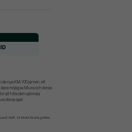
ID
n de nya KM-700 järnen, ett
k bara möjlig av Miura och deras
r att hitta den optimala
 av deras spel.
i träff - till fördel för alla golfare.