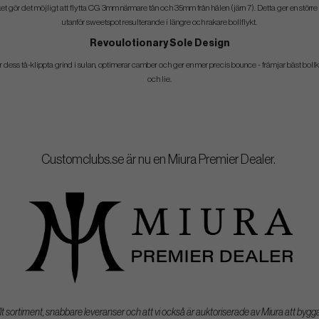
et gör det möjligt att flytta CG 3mm närmare tån och 35mm från hälen (järn 7). Detta ger en stör
utanför sweetspot resulterande i längre och rakare bollflykt.
Revoulotionary Sole Design
 dess tå-klippta grind i sulan, optimerar camber och ger en mer precis bounce - främjar bäst boll
och lie.
Customclubs.se är nu en Miura Premier Dealer.
lt sortiment, snabbare leveranser och att vi också är auktoriserade av Miura att bygg