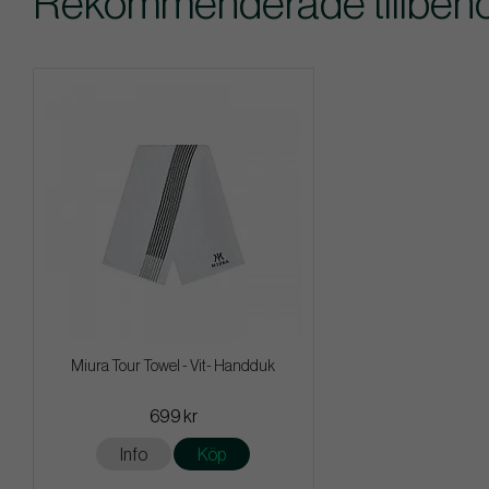
Rekommenderade tillbehör 
Miura Tour Towel - Vit- Handduk
699 kr
Info
Köp