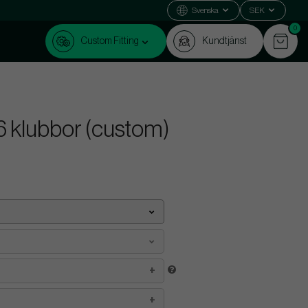
Svenska
SEK
0
Custom Fitting
Kundtjänst
6 klubbor (custom)