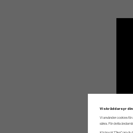
Vi skräddarsyr din
Vi använder cookies för 
säkra. För detta ändamål
Klicka på "Okej" om du ti