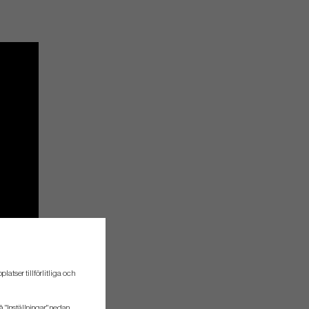
atser tillförlitliga och
å "Inställningar" nedan.