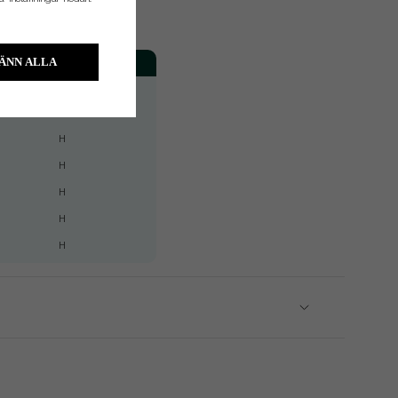
Fattning
ÄNN ALLA
H
H
H
H
H
H
H