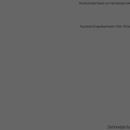
Rovolutionär hosel och häl design vilk
Nyckeln till spelbarheten i KM-700 är
Det innebär ful