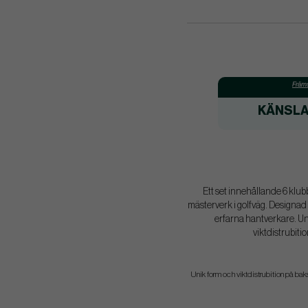
Främs
KÄNSL
Ett set innehållande 6 klu
mästerverk i golfväg. Designad 
erfarna hantverkare. Un
viktdistrubiti
Unik form och viktdistrubition på baks