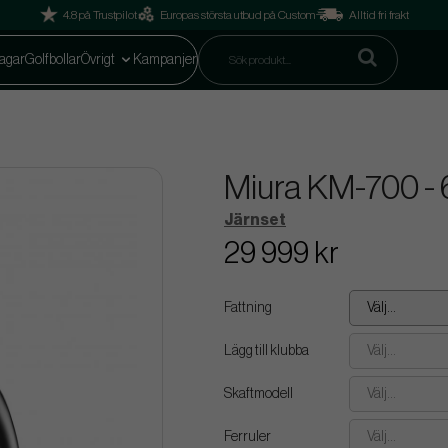
4.8 på Trustpilot
Europas största utbud på Custom
Alltid fri frakt
agar
Golfbollar
Övrigt
Kampanjer
Miura KM-700 - 
Järnset
29 999 kr
Fattning
Välj...
Lägg till klubba
Välj...
Skaftmodell
Välj...
Ferruler
Välj...