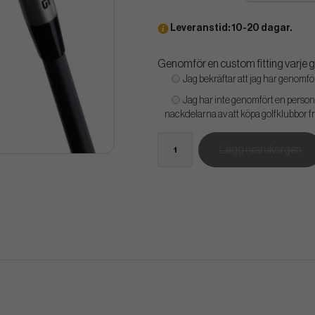
Leveranstid: 10-20 dagar.
Genomför en custom fitting varje g
Jag bekräftar att jag har genomf
Jag har inte genomfört en personl
nackdelarna av att köpa golfklubbor f
Lägg i varukorgen