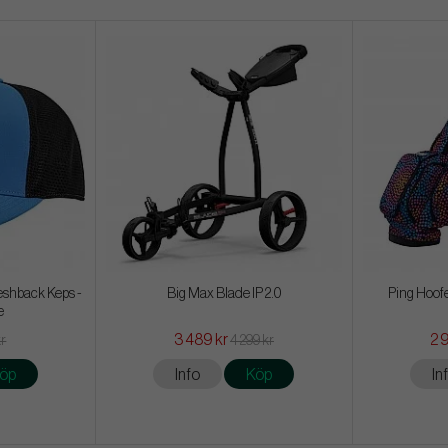
shback Keps -
Big Max Blade IP 2.0
Ping Hoofe
e
3 489 kr
2 
kr
4 299 kr
öp
Info
Köp
In