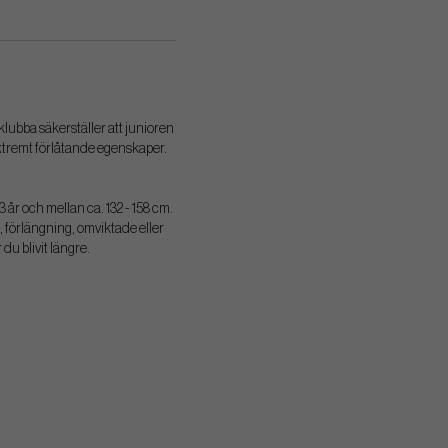
klubba säkerställer att junioren
 extremt förlåtande egenskaper.
år och mellan ca. 132 - 158 cm.
, förlängning, omviktade eller
u blivit längre.