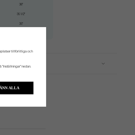
36"
35 1/2"
35"
34 3/4"
atser tillförlitliga och
å "Inställningar" nedan.
ÄNN ALLA