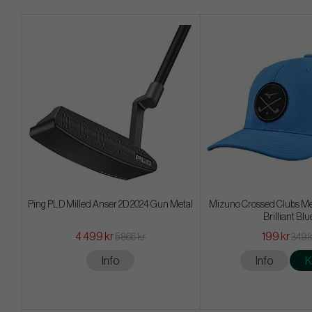
Ping PLD Milled Anser 2D 2024 Gun Metal
Mizuno Crossed Clubs Me
Brilliant Blu
4 499 kr
199 kr
5 866 kr
349 
Info
Info
K