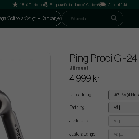
4.8 på Trustpilot
Europas största utbud på Custom
Alltid fri frakt
agar
Golfbollar
Övrigt
Kampanjer
Ping Prodi G -24
Järnset
4 999 kr
Uppsättning
Fattning
Välj...
Justera Lie
Välj...
Justera Längd
Välj...