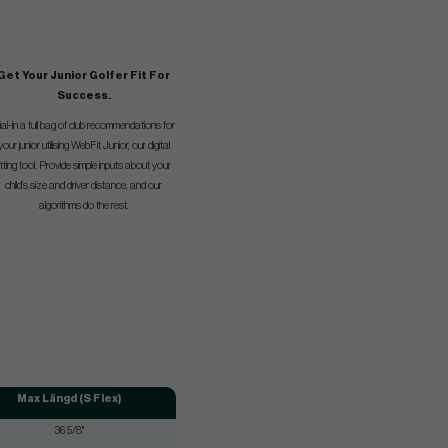
Get Your Junior Golfer Fit For
Success.
ial-in a full bag of club recommendations for
your junior utilising WebFit Junior, our digital
itting tool. Provide simple inputs about your
child’s size and driver distance, and our
algorithms do the rest.
Max Längd (S Flex)
36 5/8"