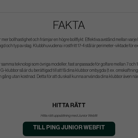
FAKTA
er bollhastighet och främjar en högre bollflykt. Effektiva avstånd mellan varje 
ngd och typ av slag. Klubbhuvudena i rostfritt 17-4 stål är perimeter-viktade för
 samma teknologi som övriga modeller, fast anpassade för golfare mellan 7 och 13 
-klubbor så är du berättigad till att få dina klubbor ombygda (t.ex. omskaftning
gång utan kostnad. Detta för att du skall kunna använda dina klubbor även när d
HITTA RÄTT
Hitta rätt uppsättning med Junior Webfit
TILL PING JUNIOR WEBFIT