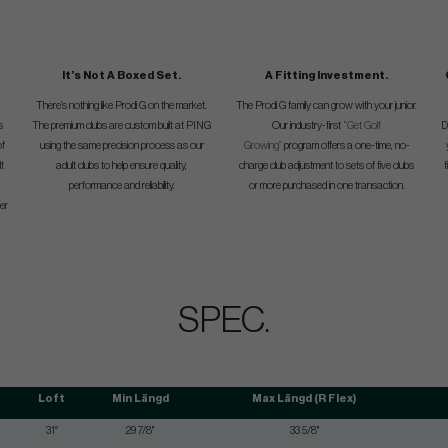
It’s Not A Boxed Set.
A Fitting Investment.
There’s nothing like Prodi G on the market.
The Prodi G family can grow with your junior.
s
The premium clubs are custom built at PING
Our industry-first
“Get Golf
D
of
using the same precision process as our
Growing”
program offers a one-time, no-
lt
adult clubs to help ensure quality,
charge club adjustment to sets of five clubs
f
performance and reliability.
or more purchased in one transaction.
her
SPEC.
Loft
Min Längd
Max Längd (R Flex)
31°
29 7/8"
33 5/8"