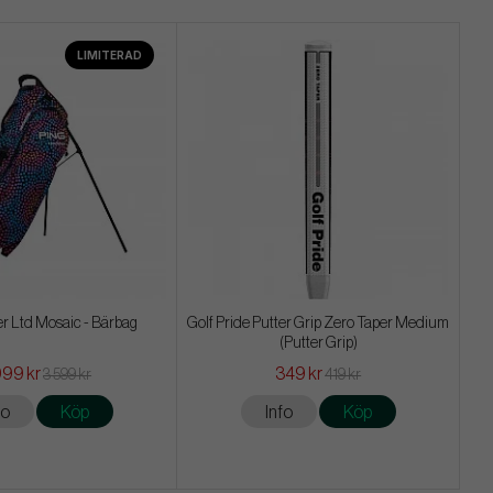
LIMITERAD
r Ltd Mosaic - Bärbag
Golf Pride Putter Grip Zero Taper Medium
(Putter Grip)
999 kr
349 kr
3 599 kr
419 kr
fo
Köp
Info
Köp