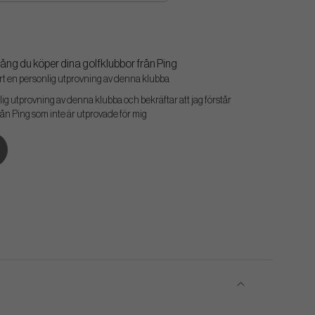
ång du köper dina golfklubbor från Ping
ört en personlig utprovning av denna klubba
ig utprovning av denna klubba och bekräftar att jag förstår
rån Ping som inte är utprovade för mig