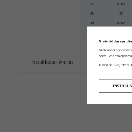
#7
33 1/2"
#8
33"
#9
32 1/2"
#PW
32 1/4"
Vi skräddarsyr din
Vi använder cookies för 
säkra. För detta ändamål
Produktspecifikation
Klicka på "Okej" om du ti
INSTÄLL