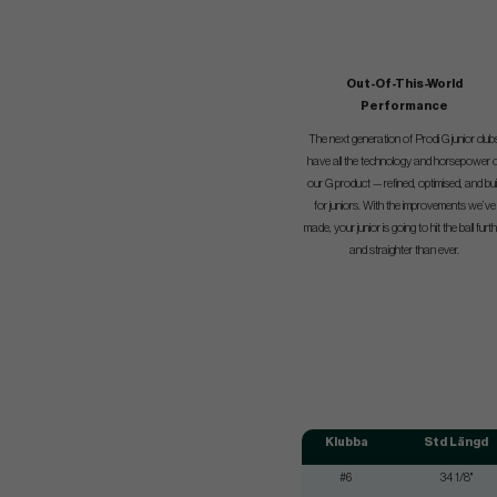
Out-Of-This-World
Performance
The next generation of Prodi G junior club
have all the technology and horsepower 
our G product — refined, optimised, and bui
for juniors. With the improvements we’ve
made, your junior is going to hit the ball furt
and straighter than ever.
Klubba
Std Längd
#6
34 1/8"