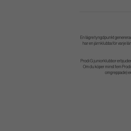
En lägre tyngdpunkt genererar m
har en järnklubba för varje lä
Prodi G juniorklubbor erbjuder
Om du köper minst fem Prodi G
omgreppade) en 