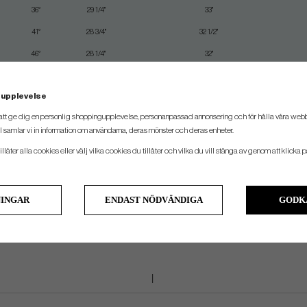
36°
29 1/4"
33"
41°
28 3/4"
32 1/2"
46°
28 1/4"
32"
50°
28"
31 3/4"
 upplevelse
att ge dig en personlig shoppingupplevelse, personanpassad annonsering och för hålla våra webbpl
 samlar vi in information om användarna, deras mönster och deras enheter.
llåter alla cookies eller välj vilka cookies du tillåter och vilka du vill stänga av genom att klicka p
NINGAR
ENDAST NÖDVÄNDIGA
GODK