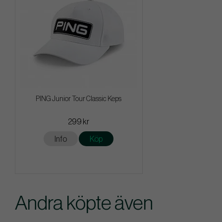
PING Junior Tour Classic Keps
299 kr
Info
Köp
Andra köpte även