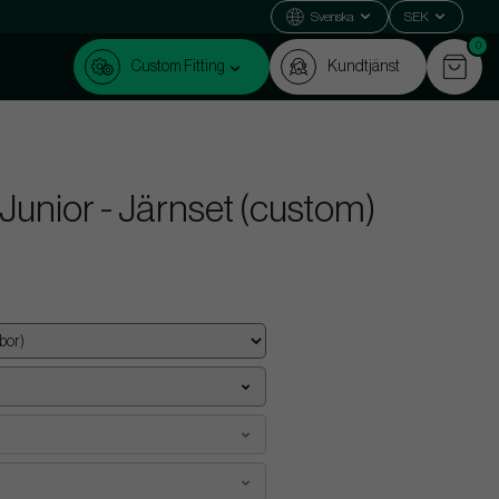
Svenska
SEK
0
Custom Fitting
Kundtjänst
 Junior - Järnset (custom)