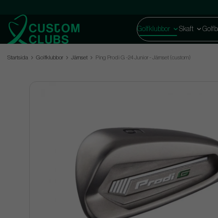
Golfklubbor
Skaft
Golfb
Startsida
Golfklubbor
Järnset
Ping Prodi G -24 Junior - Järnset (custom)