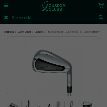
Startsida
Golfklubbor
Järnset
Proto Concept - C05 Forged - 6 klubbor (custom)