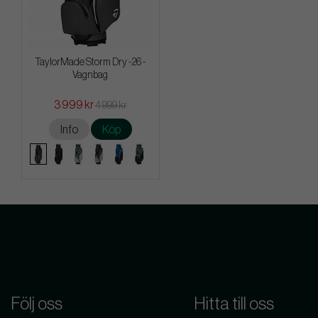
TaylorMade Storm Dry -26 -
Vagnbag
3 999 kr
4 999 kr
Info
Köp
Följ oss
Hitta till oss