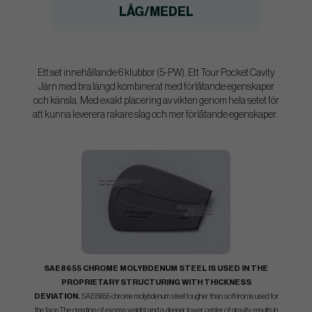
LÅG/MEDEL
Ett set innehållande 6 klubbor (5-PW). Ett Tour Pocket Cavity
Järn med bra längd kombinerat med förlåtande egenskaper
och känsla. Med exakt placering av vikten genom hela setet för
att kunna leverera rakare slag och mer förlåtande egenskaper.
SAE8655 CHROME MOLYBDENUM STEEL IS USED IN THE
PROPRIETARY STRUCTURING WITH THICKNESS
DEVIATION.
SAE8655 chrome molybdenum steel tougher than soft iron is used for
the face.The creation of excess weight and a deeper, lower center of gravity, results in