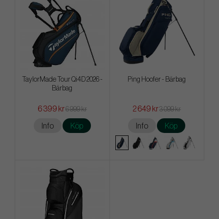
TaylorMade Tour Qi4D 2026 -
Ping Hoofer - Bärbag
Bärbag
6 399 kr
2 649 kr
6 999 kr
3 099 kr
Info
Köp
Info
Köp