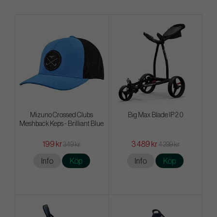
Mizuno Crossed Clubs
Big Max Blade IP 2.0
Meshback Keps - Brilliant Blue
199 kr
3 489 kr
349 kr
4 299 kr
Info
Köp
Info
Köp