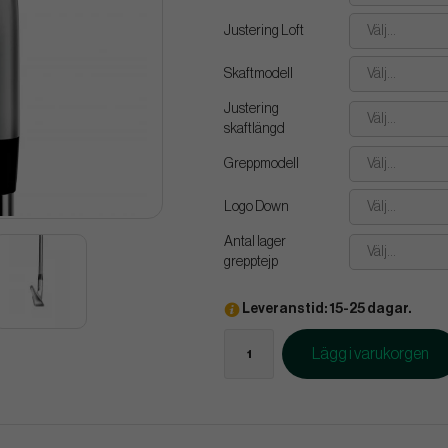
Justering Loft
Välj...
Skaftmodell
Välj...
Justering
Välj...
skaftlängd
Greppmodell
Välj...
Logo Down
Välj...
Antal lager
Välj...
grepptejp
Leveranstid: 15-25 dagar.
Lägg i varukorgen