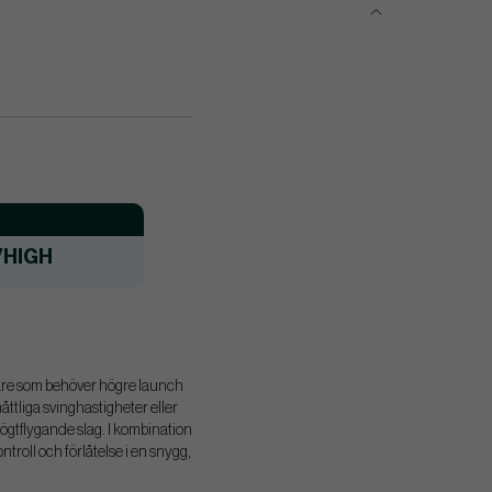
/HIGH
fare som behöver högre launch
ttliga svinghastigheter eller
högtflygande slag. I kombination
oll och förlåtelse i en snygg,