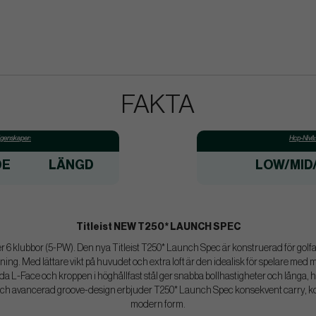
FAKTA
genskaper:
Hcp-Nivå:
DE
LÄNGD
LOW/MID
Titleist NEW T250* LAUNCH SPEC
r 6 klubbor (5-PW). Den nya Titleist T250* Launch Spec är konstruerad för gol
ng. Med lättare vikt på huvudet och extra loft är den idealisk för spelare med må
idda L-Face och kroppen i höghållfast stål ger snabba bollhastigheter och långa, 
 avancerad groove-design erbjuder T250* Launch Spec konsekvent carry, kontr
modern form.