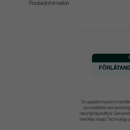
Produktinformation
E
FÖRLÅTAN
En uppsättning som innehålle
och snabbhet utan ansträngni
naturligt låg bollflykt. Den sm
med Max Impact Technology och