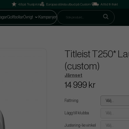
4.8 på Trustpilot
Europas största utbud på Custom
Alltid fri frakt
agar
Golfbollar
Övrigt
Kampanjer
Titleist T250* L
(custom)
Järnset
14 999 kr
Fattning
Välj...
Lägg till klubba
Välj...
Justering-lie vinkel
Välj...