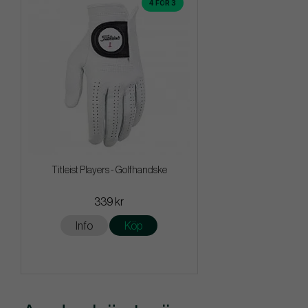
4 FÖR 3
Titleist Players - Golfhandske
339 kr
Info
Köp