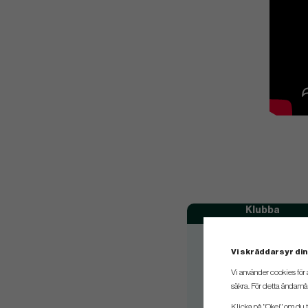
Klubba
#5
Vi skräddarsyr din
#6
Vi använder cookies för 
#7
säkra. För detta ändamål
#8
Klicka på "Okej" om du ti