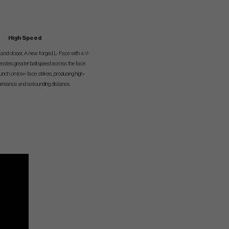
High Speed
her, and closer. A new forged L-Face with a V-
erates greater ball speed across the face
unch on low-face strikes, producing high-
rformance and astounding distance.