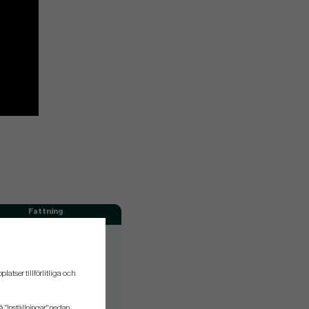
Fattning
H/V
H/V
atser tillförlitliga och
H/V
H/V
å "Inställningar" nedan.