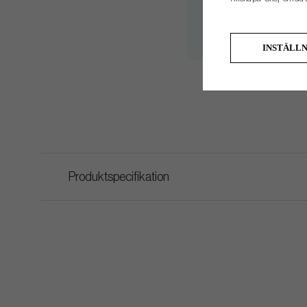
#9
#Pw
INSTÄLL
#W
*S
Produktspecifikation