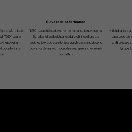
Elevated Performance
fferent. With a face
T250* Launch Spec takes iron performance to new heights.
Hit it higher, fart
teel, T250* Launch
By reducing headweight and adding loft, these irons are
taper design gen
lowing powerful
designed to encourage effortless launch, carry, and stopping
and increases la
y housed within a
power for players with moderate swing speeds or extremely
flying pe
ign.
low ball flight