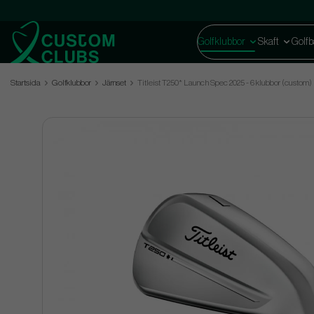
Golfklubbor
Skaft
Golfb
Startsida
Golfklubbor
Järnset
Titleist T250* Launch Spec 2025 - 6 klubbor (custom)