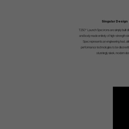
Singular Design
T250* Launch Spec irons are simply built di
and body made entirely of high-strength s
Spec represents an engineering feat, al
performance technologies to be discreetl
stunningly sleek, modern des