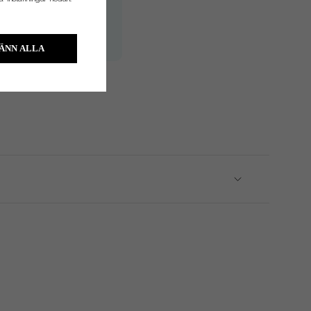
H/V
H/V
ÄNN ALLA
H/V
da.