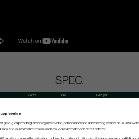
SPEC.
Loft
Lie
Längd
27°
62°
38"
 upplevelse
31°
62.5°
37.5"
att ge dig en personlig shoppingupplevelse, personanpassad annonsering och för hålla våra webbpl
35°
63°
37"
 samlar vi in information om användarna, deras mönster och deras enheter.
39°
63.5°
36.5"
llåter alla cookies eller välj vilka cookies du tillåter och vilka du vill stänga av genom att klicka p