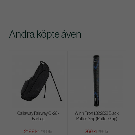
Andra köpte även
Callaway Fairway C -26 -
Winn ProX 1.32 2023 Black
Bärbag
Putter Grip (Putter Grip)
2 199 kr
269 kr
2 799 kr
369 kr