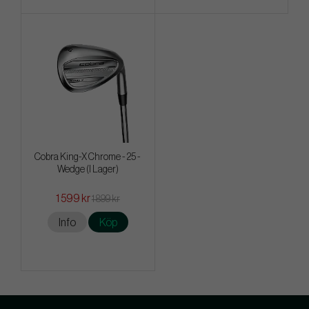
Cobra King-X Chrome - 25 -
Wedge (I Lager)
1 599 kr
1 899 kr
Info
Köp