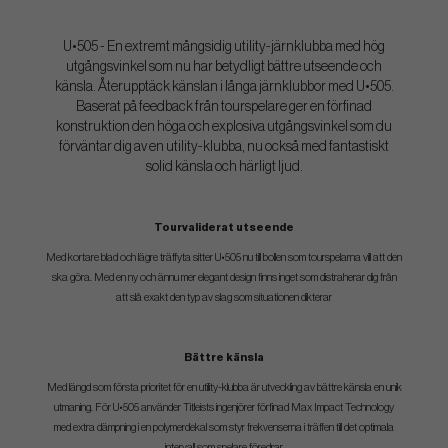
U•505 - En extremt mångsidig utility-järnklubba med hög
utgångsvinkel som nu har betydligt bättre utseende och
känsla. Återupptäck känslan i långa järnklubbor med U•505.
Baserat på feedback från tourspelare ger en förfinad
konstruktion den höga och explosiva utgångsvinkel som du
förväntar dig av en utility-klubba, nu också med fantastiskt
solid känsla och härligt ljud.
Tourvaliderat utseende
Med kortare blad och lägre träffyta sitter U•505 nu till bollen som tourspelarna vill att den
ska göra. Med en ny och ännu mer elegant design finns inget som distraherar dig från
att slå exakt den typ av slag som situationen dikterar
Bättre känsla
Med längd som första prioritet för en utility-klubba är utveckling av bättre känsla en unik
utmaning. För U•505 använder Titleists ingenjörer förfinad Max Impact Technology
med extra dämpning i en polymerdekal som styr frekvenserna i träffen till det optimala
intervall som spelare föredrar