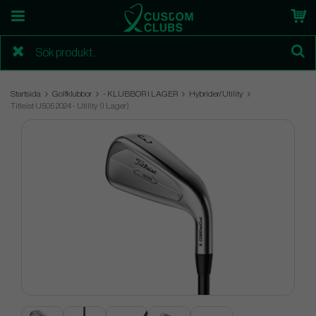
Startsida
Golfklubbor
- KLUBBOR I LAGER
Hybrider/Utility
Titleist U505 2024 - Utility (I Lager)