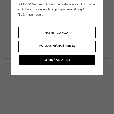
Klicka på "Okej" om du tillåter alla cookies eller välj vilka cookies
du tillåter och vilka du vill stänga av genom att klicka på
Produktspecifikation
"Inställningar" nedan.
INSTÄLLNINGAR
ENDAST NÖDVÄNDIGA
GODKÄNN ALLA