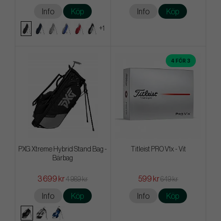
Info
Köp
Info
Köp
+1
4 FÖR 3
PXG Xtreme Hybrid Stand Bag -
Titleist PRO V1x - Vit
Bärbag
3 699 kr
599 kr
4 989 kr
649 kr
Info
Köp
Info
Köp