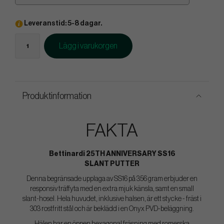
Leveranstid: 5-8 dagar.
Lägg i varukorgen
Produktinformation
FAKTA
Bettinardi 25TH ANNIVERSARY SS16
SLANT PUTTER
Denna begränsade upplaga av SS16 på 356 gram erbjuder en
responsiv träffyta med en extra mjuk känsla, samt en small
slant-hosel. Hela huvudet, inklusive halsen, är ett stycke - fräst i
303 rostfritt stål och är beklädd i en Onyx PVD-beläggning.