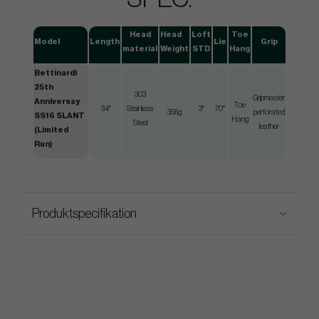
Head
Head
Loft
Toe
Model
Length
Lie
Grip
material
Weight
STD
Hang
Bettinardi
25th
303
Gripmaster
Anniversay
Toe
34"
Stainless
3°
70°
356g
perforated
SS16 SLANT
Hang
Steel
leather
(Limited
Run)
Produktspecifikation