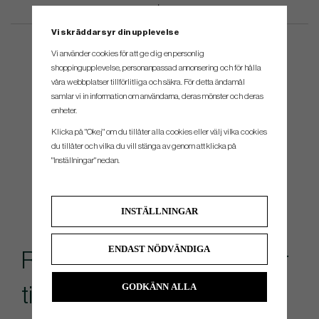
Vi skräddarsyr din upplevelse
Vi använder cookies för att ge dig en personlig
shoppingupplevelse, personanpassad annonsering och för hålla
våra webbplatser tillförlitliga och säkra. För detta ändamål
samlar vi in information om användarna, deras mönster och deras
enheter.
Klicka på "Okej" om du tillåter alla cookies eller välj vilka cookies
du tillåter och vilka du vill stänga av genom att klicka på
"Inställningar" nedan.
INSTÄLLNINGAR
ENDAST NÖDVÄNDIGA
Rekommenderade tillbehör
GODKÄNN ALLA
till denna produkt