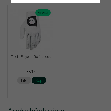
4 FÖR 3
Titleist Players - Golfhandske
339 kr
Info
Köp