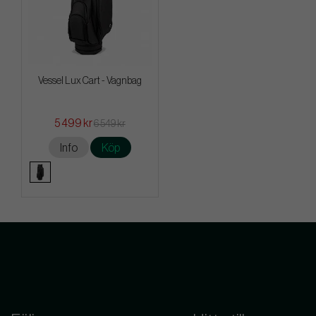
Vessel Lux Cart - Vagnbag
5 499 kr
6 549 kr
Info
Köp