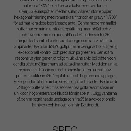
Hälen har en öppen hexagonal fräsning med romerska
siffrorna "XXV" för att betona betydelsen av denna
silverjubileumsputter, medan sulan visar en större öppen
hexagonal fräsning med romerska siffror och en gravyr "1/250"
för att markera dess begränsade antal. Denna moderna mallet-
putter har en minimalistisk färgsättning i marinblått och vitt,
och levereras med en marinblå läderheadcover för 25-
årsjubileet samt ett perforerat lädergrepp i franskblått från
Gripmaster. Bettinardi SS16 golfputter är designad för att ge dig
exceptionell kontroll och precision på greenen. Den extra
responsiva ytan ger en otroligt mjuk känsla vid bollträffen och
ger dig bästa möjliga chans att sätta dina puttar. Med den unika
hexagonala fräsningen och romerska siffrorna framhävs
putterns exklusiva 25-årsjubileum och begränsade upplaga,
vilket gör den till en samlarobjekt för golfentusiaster. Bettinardi
SS16 golfputter är ett måste för seriösa golfare som söker en
unik och högpresterande klubba för sin spelstil. Lägg vantarna
på denna begränsade upplaga och fira 25 år av exceptionellt
hantverk och innovation från Bettinardi.
SPEC.