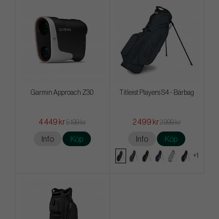
Garmin Approach Z30
Titleist Players S4 - Bärbag
4 449 kr
2 499 kr
5 199 kr
2 999 kr
Info
Köp
Info
Köp
+1