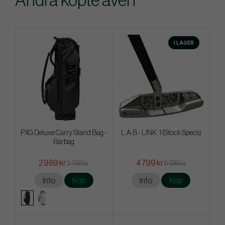
Andra köpte även
I LAGER
PXG Deluxe Carry Stand Bag -
L.A.B - LINK. 1 (Stock Specs)
Bärbag
2 989 kr
4 799 kr
3 799 kr
6 599 kr
Info
Köp
Info
Köp