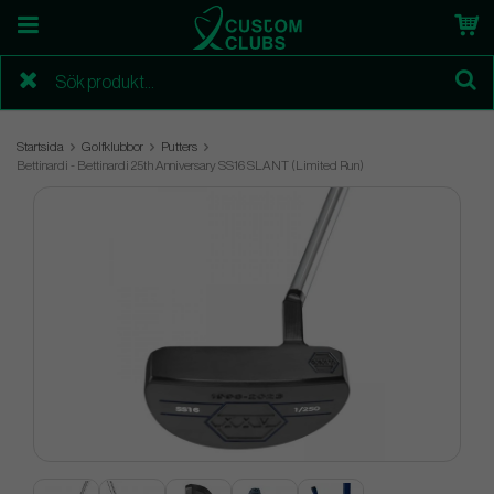
Startsida
Golfklubbor
Putters
Bettinardi - Bettinardi 25th Anniversary SS16 SLANT (Limited Run)