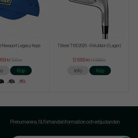
 Newport Legacy Keps
Titleist T100 2025 - 6 klubbor (I Lager)
269 kr
12 889 kr
359 kr
14 999 kr
fo
Köp
Info
Köp
Prenumerera, få förhandsinformation och erbjudanden.