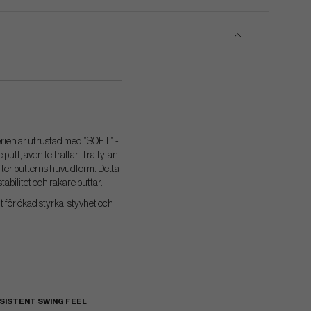
serien är utrustad med ”SOFT” -
utt, även felträffar. Träffytan
efter putterns huvudform. Detta
tabilitet och rakare puttar.
t för ökad styrka, styvhet och
SISTENT SWING FEEL