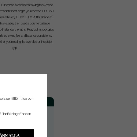
utter has a consistent swing feel—model
r which shaft length you choose. Our R&D
nalyzed every HB SOFT 2 Putter shape at
th available, then used a counterbalance
oth standard lengths. Plus, both stock grips
lly, so swing feel and balance consistency
her you're using the oversize or the pistol
grip.
atser tillförlitliga och
Stroke Type
Fattning
Slight Arc
H
å "Inställningar" nedan.
Slight Arc
H
Straight
H/V
ÄNN ALLA