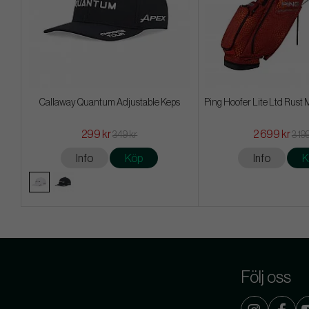
Callaway Quantum Adjustable Keps
Ping Hoofer Lite Ltd Rust 
299 kr
2 699 kr
349 kr
3 19
Info
Köp
Info
K
Följ oss