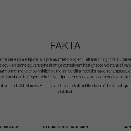
FAKTA
utterserie som erbjuder alla premium teknologier till ett mer rimligt pris. Putter
y – en teknologi vars syfte är att ge konsekvent hastighet och distans på varje p
mantformat mönster som skiljer sig mellan de olika modellerna och är anpassat 
are känsla vid träffögonblicket. Tyngdpunktens position är optimerad för bättre s
rt med UST Mamiya ALL-IN skaft. Detta skaft är tillverkat i både stål och grafi
stabilitet.
ECHNOLOGY
STROKE SPECIFIC DESIGN
CON