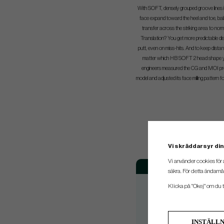
With SOFT, densely grouped groove lines i
face expand toward the heel and toe, bal
transfer across the striking area to norm
Translation? You get more predictable d
putt, even on miss-hits. And to keep dista
matter which HB SOFT 2 head shape y
engineers measured the CG and MOI pro
model and adjusted its face milling pattern f
Vi skräddarsyr din
Vi använder cookies för 
Modell
säkra. För detta ändamål
HB S2 Black #1
Klicka på "Okej" om du ti
HB S2 Black #8S
HB S2 Black #11
INSTÄLL