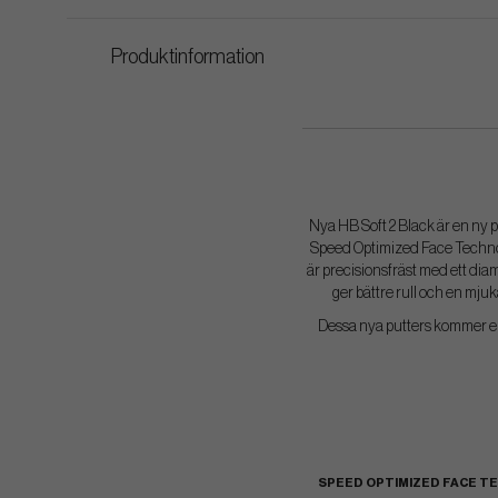
Produktinformation
Nya HB Soft 2 Black är en ny p
Speed Optimized Face Technolog
är precisionsfräst med ett dia
ger bättre rull och en mjuk
Dessa nya putters kommer enba
SPEED OPTIMIZED FACE T