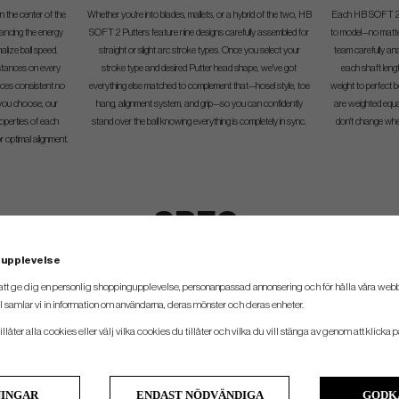
n the center of the
Whether you're into blades, mallets, or a hybrid of the two, HB
Each HB SOFT 2 P
ancing the energy
SOFT 2 Putters feature nine designs carefully assembled for
to model—no matte
alize ball speed.
straight or slight arc stroke types. Once you select your
team carefully a
istances on every
stroke type and desired Putter head shape, we've got
each shaft leng
nces consistent no
everything else matched to complement that—hosel style, toe
weight to perfect b
ou choose, our
hang, alignment system, and grip—so you can confidently
are weighted equa
perties of each
stand over the ball knowing everything is completely in sync.
don't change whet
or optimal alignment.
SPEC.
 upplevelse
att ge dig en personlig shoppingupplevelse, personanpassad annonsering och för hålla våra webbpl
Längd
Loft
Lie
Toe Hang
Hosel
 samlar vi in information om användarna, deras mönster och deras enheter.
34", 35"
3°
70°
Moderate
Plumber's Neck
llåter alla cookies eller välj vilka cookies du tillåter och vilka du vill stänga av genom att klicka p
34", 35"
3°
70°
Moderate
Slant
34", 35"
3°
70°
Face Balanced
Single Bend
NINGAR
ENDAST NÖDVÄNDIGA
GODK