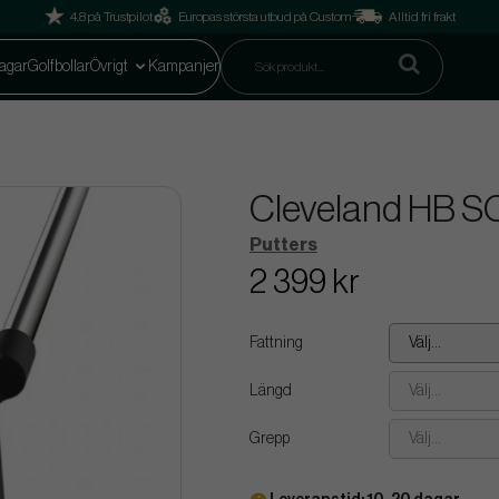
4.8 på Trustpilot
Europas största utbud på Custom
Alltid fri frakt
agar
Golfbollar
Övrigt
Kampanjer
Cleveland HB SO
Putters
2 399 kr
Fattning
Välj...
Längd
Välj...
Grepp
Välj...