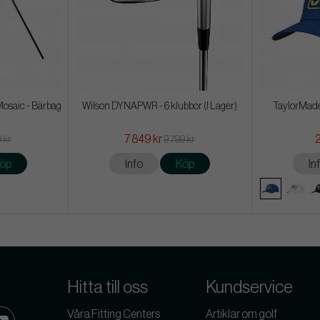
Mosaic - Bärbag
Wilson DYNAPWR - 6 klubbor (I Lager)
TaylorMade
7 849 kr
9 kr
9 799 kr
öp
Info
Köp
In
Hitta till oss
Kundservice
Våra Fitting Centers
Artiklar om golf