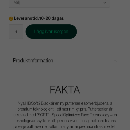
Välj...
Leveranstid: 10-20 dagar.
Lägg i varukorgen
Produktinformation
FAKTA
Nya HB Soft 2 Black är en ny putterserie som erbjuder alla
premium teknologier till ett mer rimligt pris. Putterserien är
utrustad med ”SOFT” - Speed Optimized Face Technology – en
teknologi vars syfte är att ge konsekvent hastighet och distans
på varje putt, även felträffar. Träffytan är precisionsfräst med ett