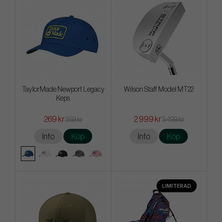
TaylorMade Newport Legacy
Wilson Staff Model MT22
Keps
269 kr
2 999 kr
359 kr
3 499 kr
Info
Köp
Info
Köp
LIMITERAD