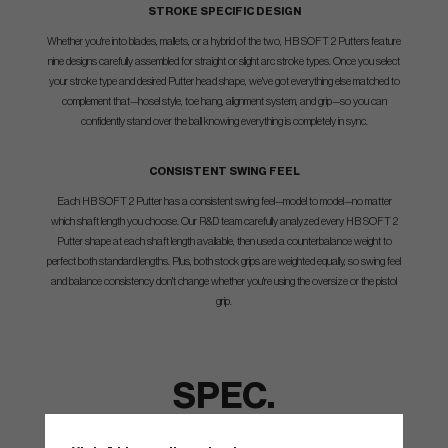
STROKE SPECIFIC DESIGN
Whether you're into blades, mallets, or a hybrid of the two, HB SOFT 2 Putters feature
nine designs carefully assembled for straight or slight arc stroke types. Once you select
your stroke type and desired Putter head shape, we've got everything else matched to
complement that—hosel style, toe hang, alignment system, and grip—so you can
confidently stand over the ball knowing everything is completely in sync.
CONSISTENT SWING FEEL
Each HB SOFT 2 Putter has a consistent swing feel—model to model—no matter
which shaft length you choose. Our R&D team carefully analyzed every HB SOFT 2
Putter shape at each shaft length available, then used a counterbalance weight to
perfect both standard lengths. Plus, both stock grips are weighted equally, so swing feel
and balance consistency don't change whether you're using the oversize or the pistol
grip.
SPEC.