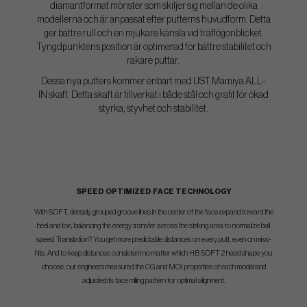
diamantformat mönster som skiljer sig mellan de olika
modellerna och är anpassat efter putterns huvudform. Detta
ger bättre rull och en mjukare känsla vid träffögonblicket.
Tyngdpunktens position är optimerad för bättre stabilitet och
rakare puttar.
Dessa nya putters kommer enbart med UST Mamiya ALL-
IN skaft. Detta skaft är tillverkat i både stål och grafit för ökad
styrka, styvhet och stabilitet.
SPEED OPTIMIZED FACE TECHNOLOGY
With SOFT, densely grouped groove lines in the center of the face expand toward the
heel and toe, balancing the energy transfer across the striking area to normalize ball
speed. Translation? You get more predictable distances on every putt, even on miss-
hits. And to keep distances consistent no matter which HB SOFT 2 head shape you
choose, our engineers measured the CG and MOI properties of each model and
adjusted its face milling pattern for optimal alignment.