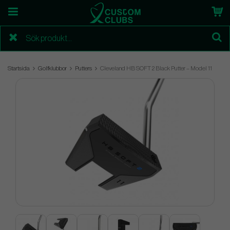
Startsida
Golfklubbor
Putters
Cleveland HB SOFT 2 Black Putter – Model 11