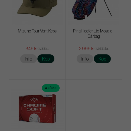
Mizuno Tour Vent Keps
Ping Hoofer Ltd Mosaic -
Bärbag
349 kr
2 999 kr
399 kr
3 599 kr
Info
Köp
Info
Köp
4 FÖR 3