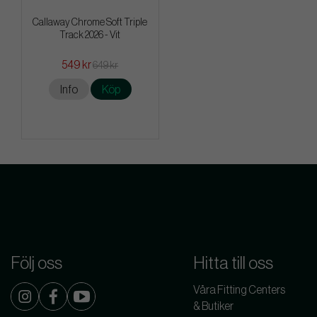
Callaway Chrome Soft Triple
Track 2026 - Vit
549 kr
649 kr
Info
Köp
Följ oss
Hitta till oss
Våra Fitting Centers
& Butiker