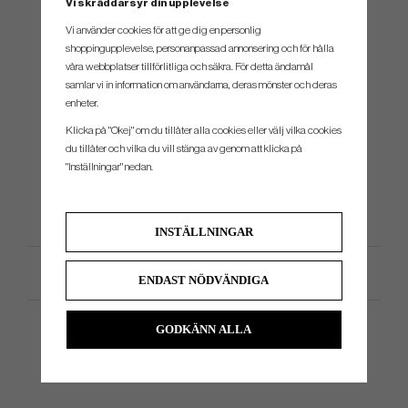
Vi skräddarsyr din upplevelse
Modell
Längd
Loft
Lie
Vi använder cookies för att ge dig en personlig
shoppingupplevelse, personanpassad annonsering och för hålla
HB S2 Black #1
34", 35"
3°
70°
våra webbplatser tillförlitliga och säkra. För detta ändamål
HB S2 Black #8S
34", 35"
3°
70°
samlar vi in information om användarna, deras mönster och deras
enheter.
HB S2 Black #11
34", 35"
3°
70°
F
Klicka på "Okej" om du tillåter alla cookies eller välj vilka cookies
HB S2 Black #11S
34", 35"
3°
70°
du tillåter och vilka du vill stänga av genom att klicka på
HB S2 Black #15
34", 35"
3°
70°
F
"Inställningar" nedan.
HB S2 Black RETREVE
34", 35"
3°
70°
F
INSTÄLLNINGAR
Produktspecifikation
ENDAST NÖDVÄNDIGA
GODKÄNN ALLA