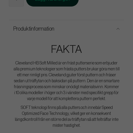
Produktinformation
FAKTA
Cleveland HB Soft Milled är en fräst putterserie som erbjuder
alla premium teknologier som frästa putters brukar göra men till
ett mer rimligt pris. Cleveland gjuter först puttern och fräser
sedan ut träffytan och baksidan på puttern. Den är en smartare
fräsningsprocess som minskar onödigt materialsvinn. Kommer
i 10 olika modeller i höger och 3 i vänster med specifikt grepp för
varje modell för att komplettera puttern perfekt.
SOFT teknologi finns på alla putters och innebär Speed
Optimized Face Technology, vilket ger en konsekvent
längdkontroll från en större del av träffytan så att felträffar inte
mister hastighet.