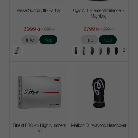
Vessel Sunday III - Bärbag
Ogio ALL Elements Silencer -
Vagnbag
3 999 kr
2 799 kr
4 699 kr
4 299 kr
Info
Köp
Info
Köp
+2
Titleist PRO V1x High Numbers
Malbon Fairwayood Headcover
- Vit