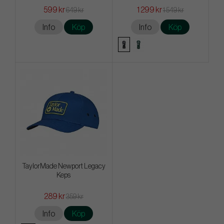
599 kr
1 299 kr
649 kr
1 549 kr
Info
Köp
Info
Köp
TaylorMade Newport Legacy
Keps
289 kr
359 kr
Info
Köp