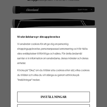
SPEC.
Vi skräddarsyr din upplevelse
Vi använder cookies för att ge dig en personlig
shoppingupplevelse, personanpassad annonsering och för hålla
Modell
Längd
Loft
Lie
Tåhäng
våra webbplatser tillförlitliga och säkra. För detta ändamål
#1
34", 35"
3°
70°
Moderate
samlar vi in information om användarna, deras mönster och deras
enheter.
#4
34", 35"
3°
70°
Moderate
Klicka på "Okej" om du tillåter alla cookies eller välj vilka cookies
#5
34", 35"
3°
70°
Moderate
du tillåter och vilka du vill stänga av genom att klicka på
#8
34", 35"
3°
70°
Face Balanced
"Inställningar" nedan.
#8P
34", 35"
3°
70°
Moderate
#10.5S
32", 34", 35"
3°
70°
Moderate
INSTÄLLNINGAR
#10.5C
34", 35"
3°
70°
Face Balanced
#11S
34", 35"
3°
70°
Moderate