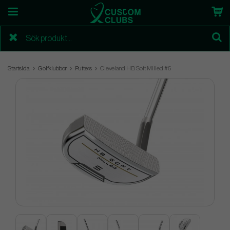
Startsida
Golfklubbor
Putters
Cleveland HB Soft Milled #5