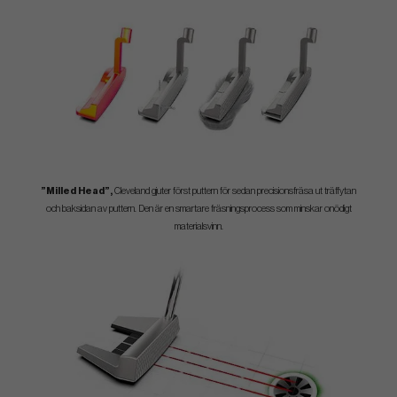
”Milled Head”,
Cleveland gjuter först puttern för sedan precisionsfräsa ut träffytan
och baksidan av puttern. Den är en smartare fräsningsprocess som minskar onödigt
materialsvinn.