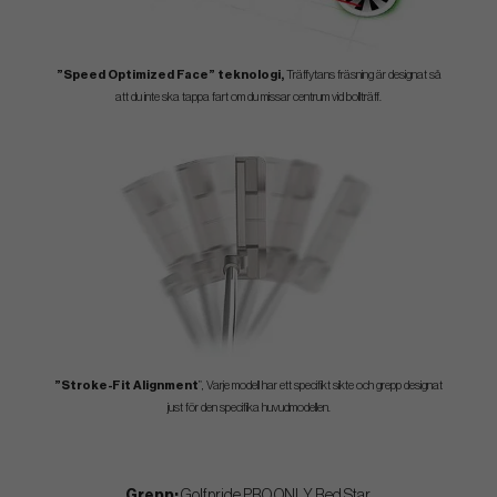
”Speed Optimized Face” teknologi,
Träffytans fräsning är designat så
att du inte ska tappa fart om du missar centrum vid bollträff.
”Stroke-Fit Alignment
”, Varje modell har ett specifikt sikte och grepp designat
just för den specifika huvudmodellen.
Grepp:
Golfpride PRO ONLY Red Star