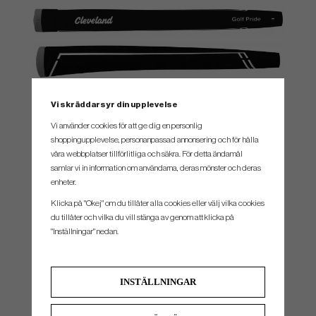
SPEC.
Vi skräddarsyr din upplevelse
Vi använder cookies för att ge dig en personlig
Modell
Längd
Loft
Lie
Tåhäng
shoppingupplevelse, personanpassad annonsering och för hålla
våra webbplatser tillförlitliga och säkra. För detta ändamål
#1
34", 35"
3°
70°
Moderate
samlar vi in information om användarna, deras mönster och deras
#4
34", 35"
3°
70°
Moderate
enheter.
#5
34", 35"
3°
70°
Moderate
Klicka på "Okej" om du tillåter alla cookies eller välj vilka cookies
du tillåter och vilka du vill stänga av genom att klicka på
#8
34", 35"
3°
70°
Face Balanced
"Inställningar" nedan.
#8P
34", 35"
3°
70°
Moderate
#10.5S
32", 34", 35"
3°
70°
Moderate
INSTÄLLNINGAR
#10.5C
34", 35"
3°
70°
Face Balanced
#11S
34", 35"
3°
70°
Moderate