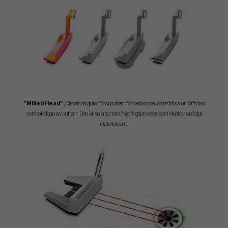
”Milled Head”,
Cleveland gjuter först puttern för sedan precisionsfräsa ut träffytan
och baksidan av puttern. Den är en smartare fräsningsprocess som minskar onödigt
materialsvinn.