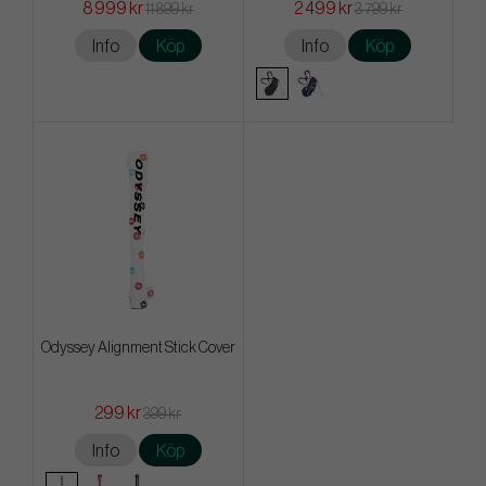
8 999 kr
2 499 kr
11 899 kr
3 799 kr
Info
Köp
Info
Köp
Odyssey Alignment Stick Cover
299 kr
399 kr
Info
Köp