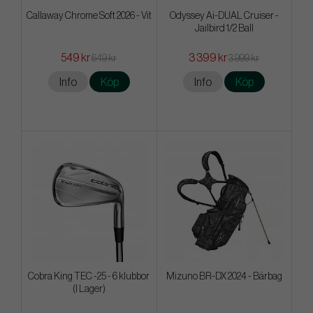
Callaway Chrome Soft 2026 - Vit
Odyssey Ai-DUAL Cruiser -
Jailbird 1/2 Ball
549 kr
3 399 kr
649 kr
3 999 kr
Info
Köp
Info
Köp
Cobra King TEC -25 - 6 klubbor
Mizuno BR-DX 2024 - Bärbag
(I Lager)