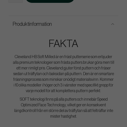
Produktinformation
FAKTA
Cleveland HB Soft Milled är en fräst putterserie som erbjuder
alla premium teknologier som frästa putters brukar göra men till
ett mer rimligt pris. Cleveland gjuter först puttern och fräser
sedan ut träffytan och baksidan på puttern. Den är en smartare
fräsningsprocess som minskar onödigt materialsvinn. Kommer
i 10 olika modeller i höger och 3 i vänster med specifikt grepp för
varje modell för att komplettera puttern perfekt.
SOFT teknologi finns på alla putters och innebär Speed
Optimized Face Technology, vilket ger en konsekvent
längdkontroll från en större del av träffytan så att felträffar inte
mister hastighet.