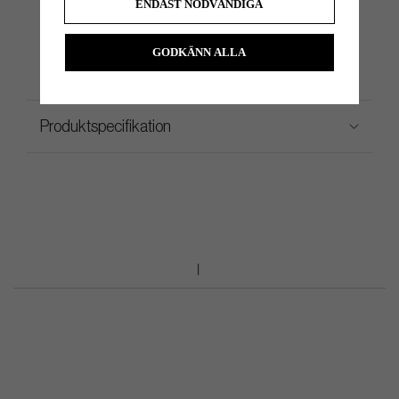
ENDAST NÖDVÄNDIGA
#11
34", 35"
3°
70°
Face Balanced
#14
34", 35"
3°
70°
Face Balanced
GODKÄNN ALLA
Produktspecifikation