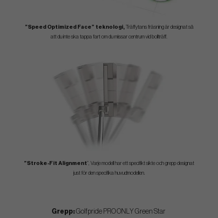
”Speed Optimized Face” teknologi,
Träffytans fräsning är designat så
att du inte ska tappa fart om du missar centrum vid bollträff.
”Stroke-Fit Alignment
”, Varje modell har ett specifikt sikte och grepp designat
just för den specifika huvudmodellen.
Grepp:
Golfpride PRO ONLY Green Star