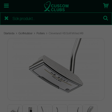
Startsida
Golfklubbor
Putters
Cleveland HB Soft Milled #8