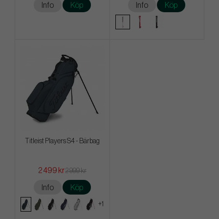
Info
Köp
Info
Köp
Titleist Players S4 - Bärbag
2 499 kr
2 999 kr
Info
Köp
+1