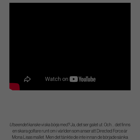
Utseendet kanske vi ska börja med?
Ja, det ser galet ut. Och... det finns
en skara golfare runt om i världen som anser att Directed Force är
Mona Lisas mallet. Men det tänkte de inte innan de började sänka