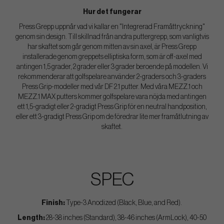
Hur det fungerar
Press Grepp uppnår vad vi kallar en "Integrerad Framåttryckning"
genom sin design. Till skillnad från andra puttergrepp, som vanligtvis
har skaftet som går genom mitten av sin axel, är Press Grepp
installerade genom greppets elliptiska form, som är off-axel med
antingen 1,5 grader, 2 grader eller 3 grader beroende på modellen. Vi
rekommenderar att golfspelare använder 2-graders och 3-graders
Press Grip-modeller med vår DF 2.1 putter. Med våra MEZZ.1 och
MEZZ.1 MAX putters kommer golfspelare vara nöjda med antingen
ett 1,5-gradigt eller 2-gradigt Press Grip för en neutral handposition,
eller ett 3-gradigt Press Grip om de föredrar lite mer framåtlutning av
skaftet.
SPEC
Finish:
Type-3 Anodized (Black, Blue, and Red).
Length:
28-38 inches (Standard), 38-46 inches (ArmLock), 40-50