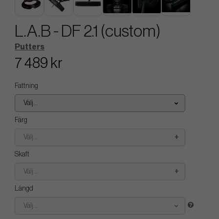
L.A.B - DF 2.1 (custom)
Putters
7 489 kr
Fattning
Välj...
Färg
Välj...
Skaft
Välj...
Längd
Välj...