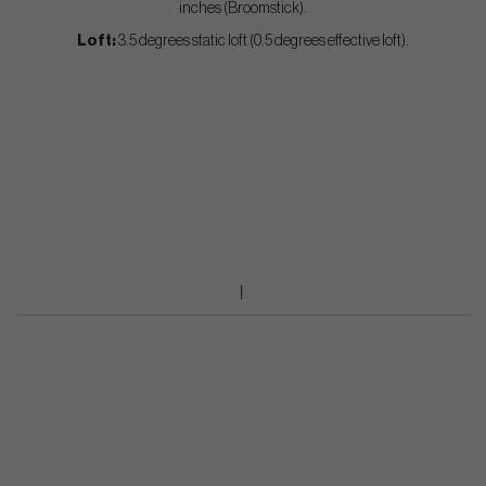
inches (Broomstick).
Loft:
3.5 degrees static loft (0.5 degrees effective loft).