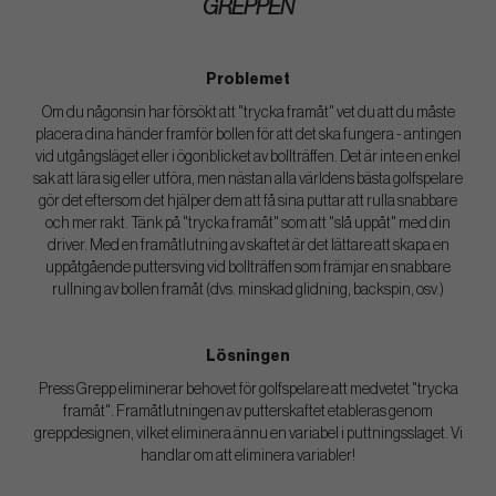
GREPPEN
Problemet
Om du någonsin har försökt att "trycka framåt" vet du att du måste
placera dina händer framför bollen för att det ska fungera - antingen
vid utgångsläget eller i ögonblicket av bollträffen. Det är inte en enkel
sak att lära sig eller utföra, men nästan alla världens bästa golfspelare
gör det eftersom det hjälper dem att få sina puttar att rulla snabbare
och mer rakt. Tänk på "trycka framåt" som att "slå uppåt" med din
driver. Med en framåtlutning av skaftet är det lättare att skapa en
uppåtgående puttersving vid bollträffen som främjar en snabbare
rullning av bollen framåt (dvs. minskad glidning, backspin, osv.)
Lösningen
Press Grepp eliminerar behovet för golfspelare att medvetet "trycka
framåt". Framåtlutningen av putterskaftet etableras genom
greppdesignen, vilket eliminera ännu en variabel i puttningsslaget. Vi
handlar om att eliminera variabler!