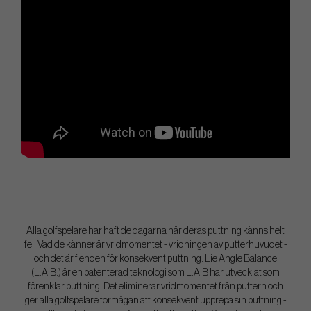
Alla golfspelare har haft de dagarna när deras puttning känns helt
fel. Vad de känner är vridmomentet - vridningen av putterhuvudet -
och det är fienden för konsekvent puttning. Lie Angle Balance
(L.A.B.) är en patenterad teknologi som L.A.B har utvecklat som
förenklar puttning. Det eliminerar vridmomentet från puttern och
ger alla golfspelare förmågan att konsekvent upprepa sin puttning -