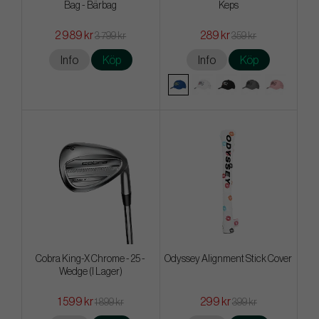
Bag - Bärbag
Keps
2 989 kr
289 kr
3 799 kr
359 kr
Info
Köp
Info
Köp
Cobra King-X Chrome - 25 -
Odyssey Alignment Stick Cover
Wedge (I Lager)
1 599 kr
299 kr
1 899 kr
399 kr