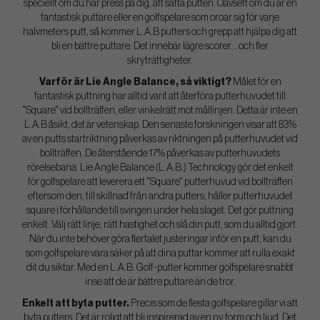
speciellt om du har press på dig, att sätta putten. Oavsett om du är en
fantastisk puttare eller en golfspelare som oroar sig för varje
halvmeters putt, så kommer L.A.B putters och grepp att hjälpa dig att
bli en bättre puttare. Det innebär lägre scorer... och fler
skryträttigheter.
Varför är Lie Angle Balance, så viktigt?
Målet för en
fantastisk puttning har alltid varit att återföra putterhuvudet till
"Square" vid bollträffen, eller vinkelrätt mot mållinjen. Detta är inte en
L.A.B åsikt; det är vetenskap. Den senaste forskningen visar att 83%
av en putts startriktning påverkas av riktningen på putterhuvudet vid
bollträffen. De återstående 17% påverkas av putterhuvudets
rörelsebana. Lie Angle Balance (L.A.B.) Technology gör det enkelt
för golfspelare att leverera ett "Square" putterhuvud vid bollträffen
eftersom den, till skillnad från andra putters, håller putterhuvudet
square i förhållande till svingen under hela slaget. Det gör puttning
enkelt. Välj rätt linje, rätt hastighet och slå din putt, som du alltid gjort.
När du inte behöver göra flertalet justeringar inför en putt, kan du
som golfspelare vara säker på att dina puttar kommer att rulla exakt
dit du siktar. Med en L.A.B. Golf-putter kommer golfspelare snabbt
inse att de är bättre puttare än de tror.
Enkelt att byta putter.
Precis som de flesta golfspelare gillar vi att
byta putters. Det är roligt att bli inspirerad av en ny form och ljud. Det