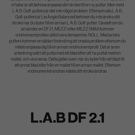
vi hatar är att behöva anpassa vårt stroke till en ny putter. Men med
L.A.B. Golf-putters är det inte något problem. Eftersom alla L.A.B.
Golf-putters är Lie Angle Balanced behöver du inte ändra ditt
stroke när du byter till en annan L.A.B. Golf-putter. Oavsett om du
använder en DF 2.1, MEZZ.1 eller MEZZ.1 MAX kommer
vridmomentprofilen alltid vara densamma: NOLL. Med andra
putters kommer en sådan förändring att orsaka problem eftersom du
måste anpassa dig till en annan vridmomentprofil. Det är av en
anledning svårt att putta med ett blad efter att ha puttat med en
mallet, och vice versa. Detta gäller även när du byter från ett blad till
ett annat blad eller från en mallet till en annan mallet. Eftersom
vridmomentet ändras måste ditt stroke ändras.
L.A.B DF 2.1