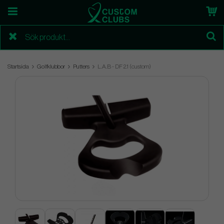
Startsida
Golfklubbor
Putters
L.A.B - DF 2.1 (custom)