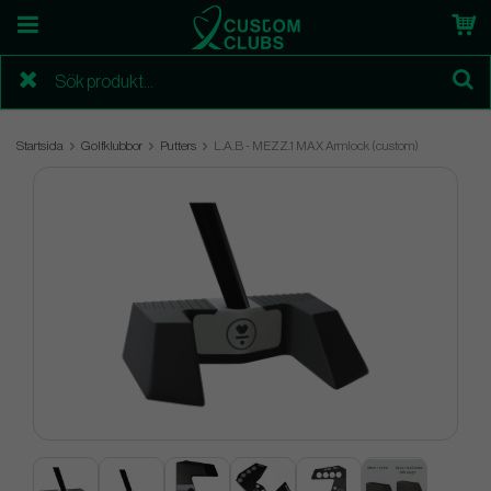
Startsida
Golfklubbor
Putters
L.A.B - MEZZ.1 MAX Armlock (custom)