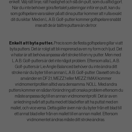
enkelt. Välj rätt linje, rätt hastighet och slå din putt, som du alltid gjort.
När du inte behöver göra flertalet justeringar inför en putt, kan du
som golfspelare vara säker på att dina puttar kommer att rulla exakt
dit du siktar. Med en L.A.B. Golf-putter kommer golfspelare snabbt
inse att de är bättre puttare än de tror.
Enkelt att byta putter.
Precis som de flesta golfspelare gillar vi att
byta putters. Det är roligt att bli inspirerad av en ny form och ljud. Det
vi hatar är att behöva anpassa vårt stroke till en ny putter. Men med
L.A.B. Golf-putters är det inte något problem. Eftersom alla L.A.B.
Golf-putters är Lie Angle Balanced behöver du inte ändra ditt
stroke när du byter till en annan L.A.B. Golf-putter. Oavsett om du
använder en DF 2.1, MEZZ.1 eller MEZZ.1 MAX kommer
vridmomentprofilen alltid vara densamma: NOLL. Med andra
putters kommer en sådan förändring att orsaka problem eftersom du
måste anpassa dig till en annan vridmomentprofil. Det är av en
anledning svårt att putta med ett blad efter att ha puttat med en
mallet, och vice versa. Detta gäller även när du byter från ett blad till
ett annat blad eller från en mallet till en annan mallet. Eftersom
vridmomentet ändras måste ditt stroke ändras.