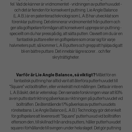
fel. Vad de känner är vridmomentet - vridningen av putterhuvudet -
och det är fienden för konsekvent puttning. Lie Angle Balance
(L.A.B.) är en patenterad teknologi som L.A.B har utvecklat som
förenklar puttning. Det eliminerar vridmomentet från puttern och
ger alla golfspelare förmågan att konsekvent upprepa sin puttning -
speciellt om du har press på dig, att sätta putten. Oavsett om du är en
fantastisk puttare eller en golfspelare som oroar sig för varje
halvmeters putt, så kommer L.A.B putters och grepp att hjälpa dig att
bli en bättre puttare. Det innebär lägre scorer... och fler
skryträttigheter.
Varför är Lie Angle Balance, så viktigt?
Målet för en
fantastisk puttning har alltid varit att återföra putterhuvudet till
"Square" vid bollträffen, eller vinkelrätt mot mållinjen. Detta är inte en
L.A.B åsikt; det är vetenskap. Den senaste forskningen visar att 83%
av en putts startriktning påverkas av riktningen på putterhuvudet vid
bollträffen. De återstående 17% påverkas av putterhuvudets
rörelsebana. Lie Angle Balance (L.A.B.) Technology gör det enkelt
för golfspelare att leverera ett "Square" putterhuvud vid bollträffen
eftersom den, till skillnad från andra putters, håller putterhuvudet
square i förhållande till svingen under hela slaget. Det gör puttning