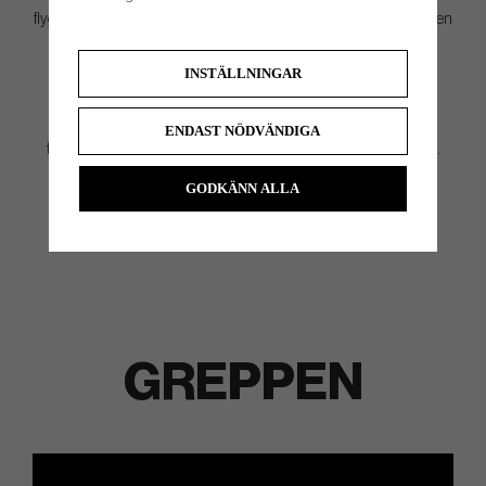
flygaluminium (kaross) och 303 rostfritt stål (mitten) för att skapa den
absolut bästa känslan - och enligt L.A.B själva, den
snyggaste puttern hittills. Den inkluderar 10 vikter (åtta på
INSTÄLLNINGAR
undersidan, två på sidorna) som gör det möjligt för L.A.B att
individuellt bygga varje putter enligt golfspelarens exakta
specifikationer. Alla L.A.B MEZZ.1 MAX Custom Putters är 100%
ENDAST NÖDVÄNDIGA
tillverkade i USA och byggda och balanserade i Eugene, Oregon.
GODKÄNN ALLA
GREPPEN