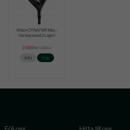
Wilson DYNAPWR Max -
Fairwaywood (I Lager)
2 499 kr
4 599 kr
Info
Köp
Följ oss
Hitta till oss