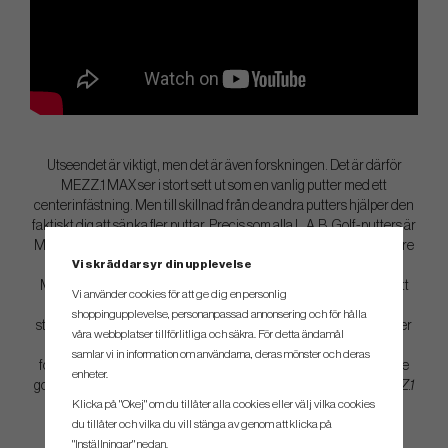
Utseendet är viktigt, men det är även forskningen. Det är därför
MEZZ.1 MAX ser i stort sett ut som en vanlig putter med ett
centerinfästning. Men till skillnad från de andra putters hjälper den
faktiskt dig att sänka fler puttar. Precis som alla L.A.B. Golf-putters är
MEZZ.1 MAX 100% Lie Angle Balanced för att göra puttning enklare
Vi skräddarsyr din upplevelse
och roligare. Det känns som magi... men det är bara vetenskap.
MEZZ.1 och MEZZ.1 MAX är i stort sett samma putter... förutom att
Vi använder cookies för att ge dig en personlig
MEZZ.1 MAX är 20% större. MEZZ.1 MAX erbjuder en otrolig
shoppingupplevelse, personanpassad annonsering och för hålla
stabilitet. Den skapades för golfare som föredrar större putters eller
våra webbplatser tillförlitliga och säkra. För detta ändamål
söker den mest förlåtande puttern. MEZZ.1 MAX är nästan lika
samlar vi in information om användarna, deras mönster och deras
förlåtande som L.A.B´s DF 2.1 (förutom att den inte är ful) för att ge
enheter.
golfare allt de älskar med DF 2.1 utan "rymdfarkostvibbarna".
MEZZ.1
Klicka på "Okej" om du tillåter alla cookies eller välj vilka cookies
MAX finns tillgänglig i standardlängd, ArmLock och Broomstick-
du tillåter och vilka du vill stänga av genom att klicka på
varianter.
MEZZ.1 MAX Custom är L.A.B:s helt anpassningsbara
"Inställningar" nedan.
putter som är helt CNC-maskinellt bearbetad från en bit av 6061