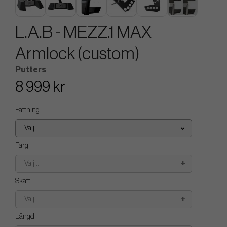
L.A.B - MEZZ.1 MAX
Armlock (custom)
Putters
8 999 kr
Fattning
Välj...
Färg
Välj...
Skaft
Välj...
Längd