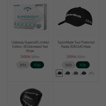
Callaway Supersoft Limited
TaylorMade Tour Preferred
Edition -26 Distressed Teal
Radar 2026 Qi4D Keps
Stripe
349 kr
249 kr
399 kr
359 kr
Info
Köp
Info
Köp