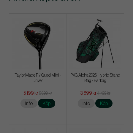
TaylorMade R7 Quad Mini -
PXG Aloha 2026 Hybrid Stand
Driver
Bag - Bärbag
5 199 kr
3 699 kr
5 899 kr
4 799 kr
Info
Köp
Info
Köp