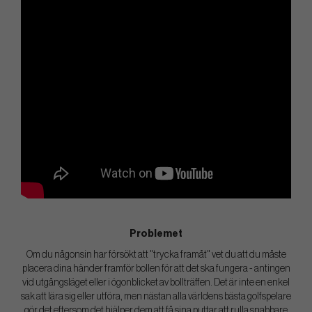
Problemet
Om du någonsin har försökt att "trycka framåt" vet du att du måste
placera dina händer framför bollen för att det ska fungera - antingen
vid utgångsläget eller i ögonblicket av bollträffen. Det är inte en enkel
sak att lära sig eller utföra, men nästan alla världens bästa golfspelare
gör det eftersom det hjälper dem att få sina puttar att rulla snabbare