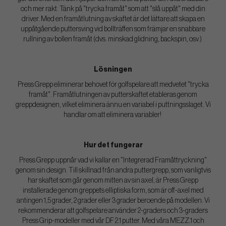
och mer rakt. Tänk på "trycka framåt" som att "slå uppåt" med din
driver. Med en framåtlutning av skaftet är det lättare att skapa en
uppåtgående puttersving vid bollträffen som främjar en snabbare
rullning av bollen framåt (dvs. minskad glidning, backspin, osv.)
Lösningen
Press Grepp eliminerar behovet för golfspelare att medvetet "trycka
framåt". Framåtlutningen av putterskaftet etableras genom
greppdesignen, vilket eliminera ännu en variabel i puttningsslaget. Vi
handlar om att eliminera variabler!
Hur det fungerar
Press Grepp uppnår vad vi kallar en "Integrerad Framåttryckning"
genom sin design. Till skillnad från andra puttergrepp, som vanligtvis
har skaftet som går genom mitten av sin axel, är Press Grepp
installerade genom greppets elliptiska form, som är off-axel med
antingen 1,5 grader, 2 grader eller 3 grader beroende på modellen. Vi
rekommenderar att golfspelare använder 2-graders och 3-graders
Press Grip-modeller med vår DF 2.1 putter. Med våra MEZZ.1 och