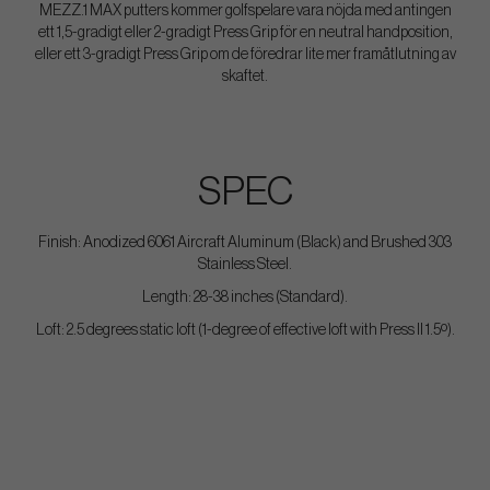
MEZZ.1 MAX putters kommer golfspelare vara nöjda med antingen
ett 1,5-gradigt eller 2-gradigt Press Grip för en neutral handposition,
eller ett 3-gradigt Press Grip om de föredrar lite mer framåtlutning av
skaftet.
SPEC
Finish: Anodized 6061 Aircraft Aluminum (Black) and Brushed 303
Stainless Steel.
Length: 28-38 inches (Standard).
Loft: 2.5 degrees static loft (1-degree of effective loft with Press II 1.5º).