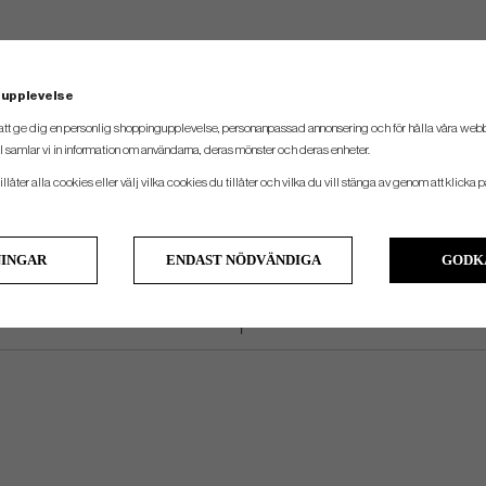
 upplevelse
att ge dig en personlig shoppingupplevelse, personanpassad annonsering och för hålla våra webbpl
 samlar vi in information om användarna, deras mönster och deras enheter.
llåter alla cookies eller välj vilka cookies du tillåter och vilka du vill stänga av genom att klicka p
NINGAR
ENDAST NÖDVÄNDIGA
GODK