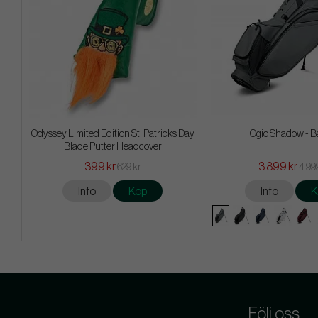
Odyssey Limited Edition St. Patricks Day
Ogio Shadow - B
Blade Putter Headcover
399 kr
3 899 kr
629 kr
4 99
Info
Köp
Info
K
Följ oss