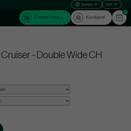
Svenska
SEK
0
Custom Fitting
Kundtjänst
Cruiser - Double Wide CH