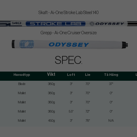
Skaft - Ai-One Stroke Lab Steel 140
Grepp - Ai-One Cruiser Oversize
SPEC
.
Vikt
Huvudtyp
Loft
Lie
Tå Häng
Blade
380g
3°
70°
37°
Mallet
380g
3°
70°
0°
Mallet
380g
3°
70°
0°
Mallet
380g
5.5°
72°
0°
Mallet
450g
3°
78°
N/A