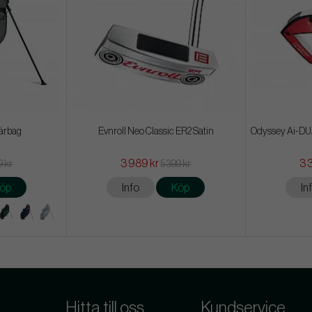
ärbag
Evnroll Neo Classic ER2 Satin
Odyssey Ai-DUAL
3 989 kr
3 
9 kr
5 399 kr
öp
Info
Köp
In
Hitta till oss
Kundservice