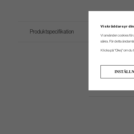
Vi skräddarsyr din
Produktspecifikation
Vi använder cookies för 
säkra. För detta ändamål
Klicka på "Okej" om du ti
INSTÄLL