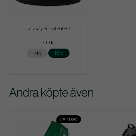
Callaway Bucket Hat HD
399 kr
Info
Köp
Andra köpte även
LIMITERAD