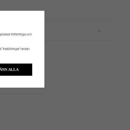
atser tillförlitliga och
å "Inställningar" nedan.
ÄNN ALLA