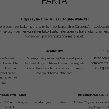
FAKTA
Odyssey Ai-One Cruiser Double Wide CH
bjuder tre olika konfigurationer för tre olika puttstilar (Cruiser, Arm Lock och 
sert som ger mer konsekventa bollhastigheter, även vid träffar utanför mitten, 
konsekvent placerar puttar närmare hålet.
Ai WINDOW
SL 
These heavie
gence, Odyssey
Odysseys designers and engineers developed a
complement t
um backer of the
Panlite window, which is a unique automotive grade
and longer o
te Hot Urethane
polymer, that allows them to showcase the unique
ent ball speed
topology of the back of the insert.
te Hot feel that
 love.
Y BLUE PVD FINISH
INTERCHANGEABLE F
blue PVD finish that really sets them apart and gives
Available in 5, 10, 15 and 20 grams these removab
a premium look.
weight to your exact