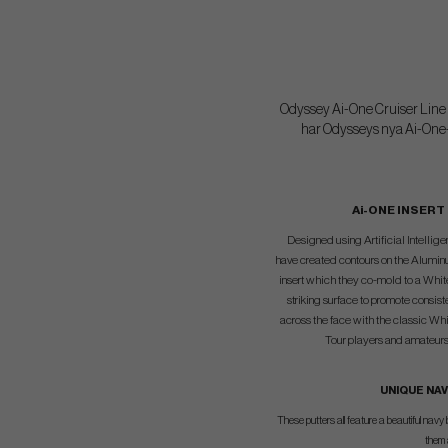
Odyssey Ai-One Cruiser Line er
har Odysseys nya Ai-One-in
Ai-ONE INSERT
Designed using Artificial Intelli
have created contours on the Alumin
insert which they co-mold to a Whi
striking surface to promote consist
across the face with the classic Whi
Tour players and amateurs
UNIQUE NAV
These putters all feature a beautiful navy 
them 