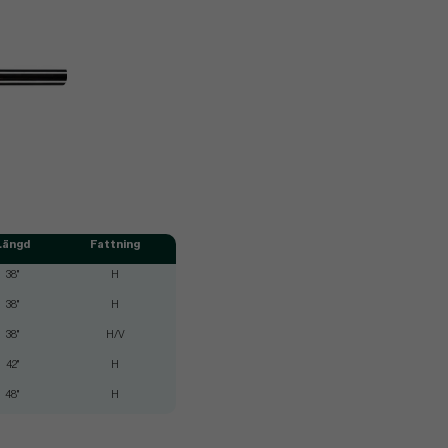
Längd
Fattning
38"
H
38"
H
38"
H/V
42"
H
48"
H