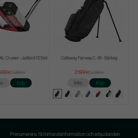
 Cruiser - Jailbird 1/2 Ball
Callaway Fairway C -26 - Bärbag
399 kr
2 199 kr
3 999 kr
2 799 kr
fo
Köp
Info
Köp
Prenumerera, få förhandsinformation och erbjudanden.