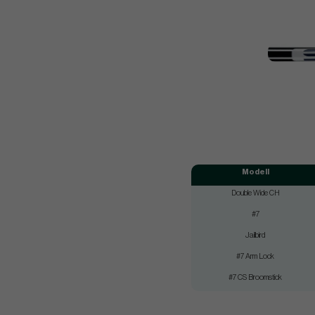
Modell
Double Wide CH
#7
Jailbird
#7 Arm Lock
#7 CS Broomstick