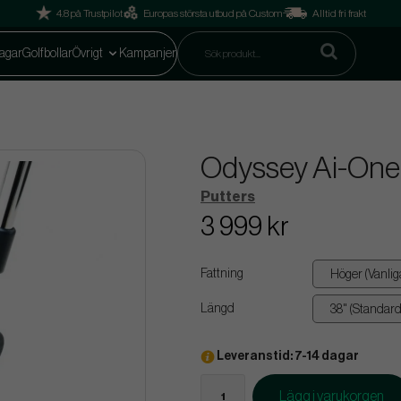
4.8 på Trustpilot
Europas största utbud på Custom
Alltid fri frakt
agar
Golfbollar
Övrigt
Kampanjer
Odyssey Ai-One 
Putters
3 999 kr
Fattning
Längd
Leveranstid: 7-14 dagar
Lägg i varukorgen