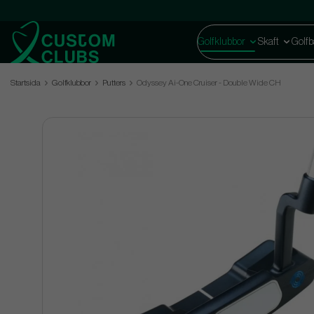
Golfklubbor
Skaft
Golfb
Startsida
Golfklubbor
Putters
Odyssey Ai-One Cruiser - Double Wide CH