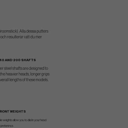
Broomstick). Alla dessa putters
och resulterar i att du mer
140 AND 200 SHAFTS
r steel shafts are designed to
he heavier heads, longer grips
verall lengths of these models.
RONT WEIGHTS
le weights allow you to dial in your head
 preference.